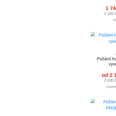
1 74
2 105,
N
h
Požární h
vys
od 2 
2 630,
expedi