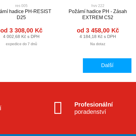
res 005
hvv 222
ární hadice PH-RESIST
Požární hadice PH - Zásah
D25
EXTREM C52
od 3 308,00 Kč
od 3 458,00 Kč
4 002,68 Kč s DPH
4 184,18 Kč s DPH
expedice do 7 dnů
Na dotaz
Další
Profesionální
í
poradenství