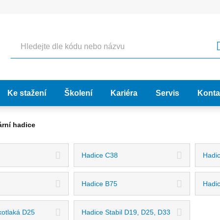
Hledat
Ke stažení
Školení
Kariéra
Servis
Konta
rní hadice
Hadice C38
Hadi
Hadice B75
Hadi
kotlaká D25
Hadice Stabil D19, D25, D33