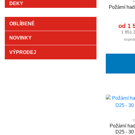
h
Požární ha
OBLÍBENÉ
od 1 
1 851,
NOVINKY
expedi
VÝPRODEJ
h
Požární hadi
D25 - 30