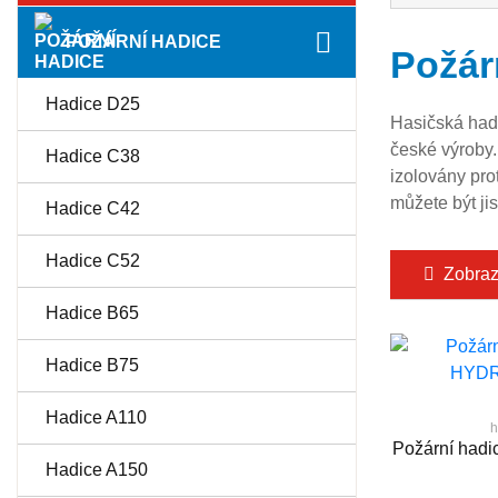
POŽÁRNÍ HADICE
Požár
Hadice D25
Hasičská hadi
české výroby.
Hadice C38
izolovány pro
můžete být ji
Hadice C42
Hadice C52
Zobrazit
Hadice B65
Hadice B75
Hadice A110
h
Požární ha
Hadice A150