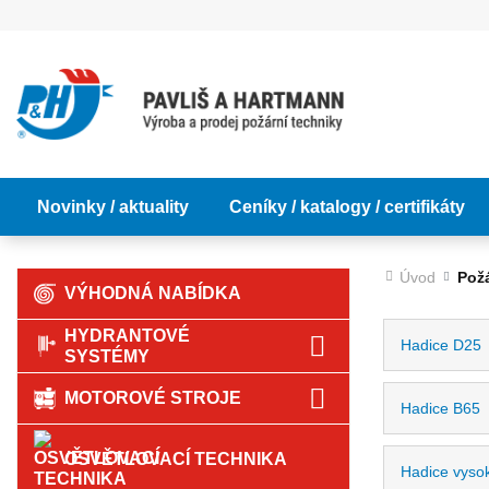
Novinky / aktuality
Ceníky / katalogy / certifikáty
Úvod
Požá
VÝHODNÁ NABÍDKA
HYDRANTOVÉ
Hadice D25
SYSTÉMY
MOTOROVÉ STROJE
Hadice B65
OSVĚTLOVACÍ TECHNIKA
Hadice vyso