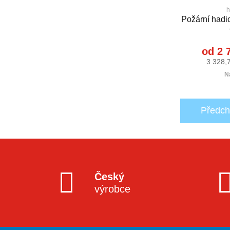
h
Požární had
od 2 
3 328,
N
Předch
Český
výrobce