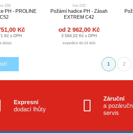
vv 206
hvv 220
ice PH - PROLINE
Požární hadice PH - Zásah
Pož
C52
EXTREM C42
751,00 Kč
od 2 962,00 Kč
71 Kč s DPH
3 584,02 Kč s DPH
a dotaz
expedice do 14 dnů
ozí
1
2
(aktuální)
Záruční
Expresní
a pozáručn
dodací lhůty
servis