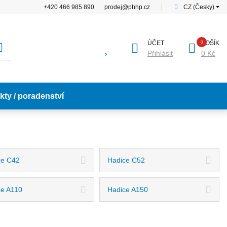
+420 466 985 890
prodej@phhp.cz
│
CZ (Česky)
ÚČET
KOŠÍK
Přihlásit
0 Kč
kty / poradenství
ce C42
Hadice C52
ce A110
Hadice A150