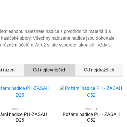
šem eshopu naleznete hadice z prvotřídních materiálů a
í hasičské sbory. Všechny nabízené hadice jsou dokonale
 různým účelům. Ať už si ale vyberete jakoukoli, vždy si
í řazení
Od nejlevnějších
Od nejdražších
hvv 032-Z
hvv 081
ární hadice PH-ZÁSAH
Požární hadice PH - ZÁSAH
D25
C52