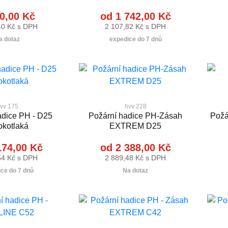
0,00 Kč
od 1 742,00 Kč
40 Kč s DPH
2 107,82 Kč s DPH
a dotaz
expedice do 7 dnů
vv 175
hvv 228
adice PH - D25
Požární hadice PH-Zásah
Požá
okotlaká
EXTREM D25
174,00 Kč
od 2 388,00 Kč
54 Kč s DPH
2 889,48 Kč s DPH
ce do 7 dnů
Na dotaz