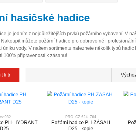
ní hasičské hadice
ce je jedním z nejdůležitějších prvků požárního vybavení. V na
 Nakoupit můžete požární hadice pro dobrovolné i profesionáln
ti úniku vody. V našem sortimentu naleznete několik typů hadic k
sti 100% připraveností k zásahu!
 filtr
Výchoz
vv 032
PRO_CZ-624_764
dice PH-HYDRANT
Požární hadice PH-ZÁSAH
Pož
D25
D25 - kopie