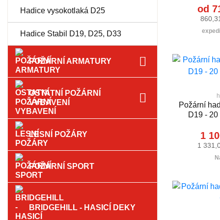
od 7
Hadice vysokotlaká D25
860,3
expedi
Hadice Stabil D19, D25, D33
POŽÁRNÍ ARMATURY
OSTATNÍ POŽÁRNÍ
h
VYBAVENÍ
Požární hadi
D19 - 20
1 10
LESNÍ POŽÁRY
1 331,
N
POŽÁRNÍ SPORT
BRIDGEHILL - HASICÍ DEKY