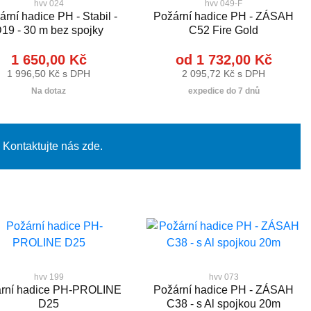
hvv 024
hvv 049-F
rní hadice PH - Stabil -
Požární hadice PH - ZÁSAH
19 - 30 m bez spojky
C52 Fire Gold
1 650,00 Kč
od 1 732,00 Kč
1 996,50 Kč s DPH
2 095,72 Kč s DPH
Na dotaz
expedice do 7 dnů
Kontaktujte nás zde.
hvv 199
hvv 073
rní hadice PH-PROLINE
Požární hadice PH - ZÁSAH
D25
C38 - s Al spojkou 20m