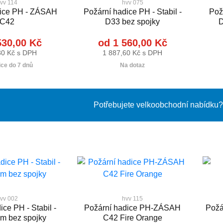
vv 114
hvv 075
dice PH - ZÁSAH
Požární hadice PH - Stabil -
Požá
C42
D33 bez spojky
D
530,00 Kč
od 1 560,00 Kč
30 Kč s DPH
1 887,60 Kč s DPH
ce do 7 dnů
Na dotaz
Potřebujete velkoobchodní nabídku? 
vv 002
hvv 115
ce PH - Stabil -
Požární hadice PH-ZÁSAH
Požá
 m bez spojky
C42 Fire Orange