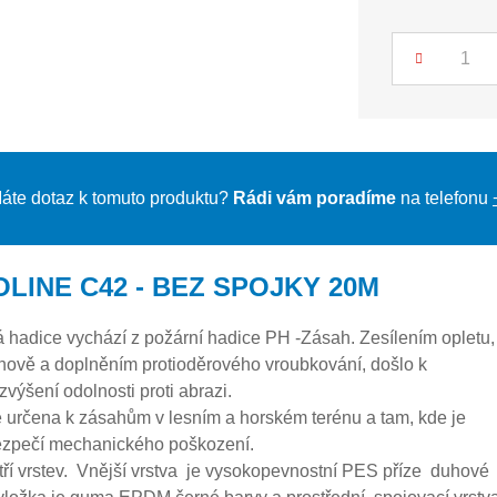
Počet
áte dotaz k tomuto produktu?
Rádi vám poradíme
na telefonu
OLINE C42 - BEZ SPOJKY 20M
 hadice vychází z požární hadice PH -Zásah. Zesílením opletu,
nově a doplněním protioděrového vroubkování, došlo k
výšení odolnosti proti abrazi.
e určena k zásahům v lesním a horském terénu a tam, kde je
zpečí mechanického poškození.
tří vrstev. Vnější vrstva je vysokopevnostní PES příze duhové