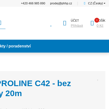
+420 466 985 890
prodej@phhp.cz
│
CZ (Česky)
ÚČET
KOŠÍK
Přihlásit
0 Kč
kty / poradenství
PROLINE C42 - bez
y 20m