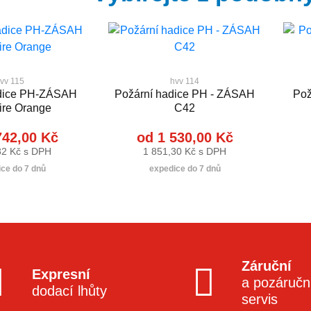
vv 115
hvv 114
adice PH-ZÁSAH
Požární hadice PH - ZÁSAH
Pož
ire Orange
C42
742,00 Kč
od 1 530,00 Kč
82 Kč s DPH
1 851,30 Kč s DPH
ce do 7 dnů
expedice do 7 dnů
Záruční
Expresní
a pozáručn
dodací lhůty
servis