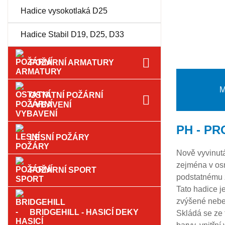
Hadice vysokotlaká D25
Hadice Stabil D19, D25, D33
POŽÁRNÍ ARMATURY
M
OSTATNÍ POŽÁRNÍ
VYBAVENÍ
PH - PR
LESNÍ POŽÁRY
Nově vyvinutá
zejména v os
POŽÁRNÍ SPORT
podstatnému z
Tato hadice j
zvýšené nebe
BRIDGEHILL - HASICÍ DEKY
Skládá se ze 