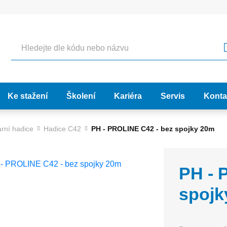
Hledat
Ke stažení
Školení
Kariéra
Servis
Konta
rní hadice
Hadice C42
PH - PROLINE C42 - bez spojky 20m
PH - 
spojk