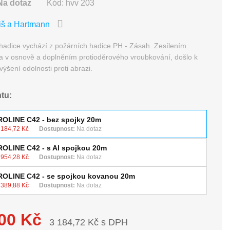
Na dotaz
Kód:
hvv 203
iš a Hartmann
hadice vychází z požárních hadice PH - Zásah. Zesílením
a v osnově a doplněním protioděrového vroubkování, došlo k
ýšení odolnosti proti abrazi.
ntu:
ROLINE C42 - bez spojky 20m
 184,72 Kč
Dostupnost:
Na dotaz
ROLINE C42 - s Al spojkou 20m
 954,28 Kč
Dostupnost:
Na dotaz
ROLINE C42 - se spojkou kovanou 20m
 389,88 Kč
Dostupnost:
Na dotaz
,00 Kč
3 184,72 Kč s DPH