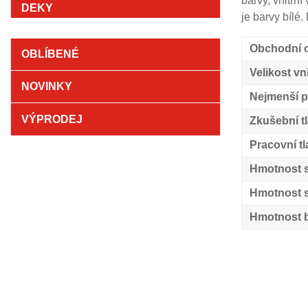
barvy, vnitřn
je barvy bílé.
Obchodní o
OBLÍBENÉ
Velikost vn
NOVINKY
Nejmenší p
VÝPRODEJ
Zkušební t
Pracovní tl
Hmotnost 
Hmotnost s
Hmotnost b