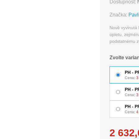
Dostupnost:
Značka:
Pavl
Nově vyvinutá 
opletu, zejmén
podstatnému zv
Zvolte varia
PH - P
Cena:
3
PH - P
Cena:
3
PH - P
Cena:
4
2 632