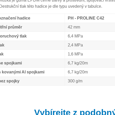
í vložka je guma EPDM černé barvy a prostřední, spojovací vrstva
 Destrukční tlak této hadice je dle typu uvedený v tabulce.
značení hadice
PH - PROLINE C42
itřní průměr
42 mm
oruchový tlak
6,4 MPa
lak
2,4 MPa
ak
1,6 MPa
se spojkami
6,7 kg/20m
 kovanými Al spojkami
6,7 kg/20m
ez spojky
300 g/m
Vybírejte z podobn