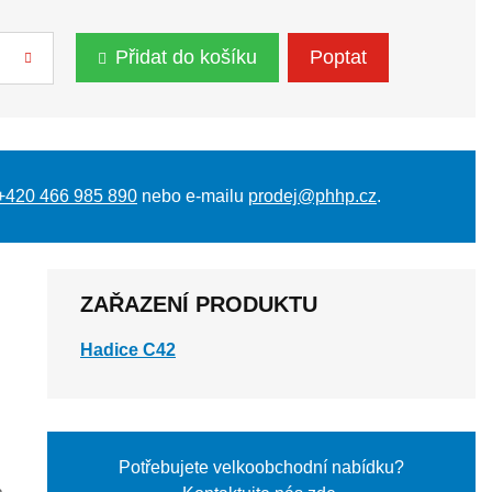
Přidat do košíku
Poptat
+420 466 985 890
nebo e-mailu
prodej@phhp.cz
.
ZAŘAZENÍ PRODUKTU
Hadice C42
Potřebujete velkoobchodní nabídku?