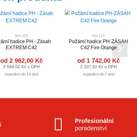
hvv 220
hvv 115
ární hadice PH - Zásah
Požární hadice PH-ZÁSAH
EXTREM C42
C42 Fire Orange
od 2 962,00 Kč
od 1 742,00 Kč
3 584,02 Kč s DPH
2 107,82 Kč s DPH
expedice do 14 dnů
expedice do 7 dnů
Profesionální
í
poradenství