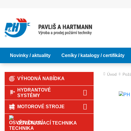
Novinky / aktuality
Ceníky / katalogy / certifikáty
Úvod
Požá
VÝHODNÁ NABÍDKA
HYDRANTOVÉ
SYSTÉMY
MOTOROVÉ STROJE
OSVĚTLOVACÍ TECHNIKA