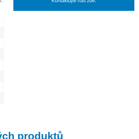
,
Kontaktujte nás zde.
ých produktů