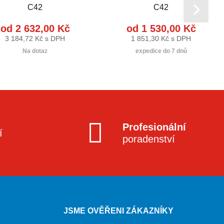
C42
C42
od 2 632,00 Kč
od 1 530,00 Kč
3 184,72 Kč s DPH
1 851,30 Kč s DPH
Na dotaz
expedice do 7 dnů
Profesionální
í
poradenství
JSME OVĚŘENI ZÁKAZNÍKY