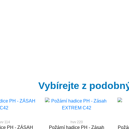
Vybírejte z podobn
vv 114
hvv 220
dice PH - ZÁSAH
Požární hadice PH - Zásah
Požá