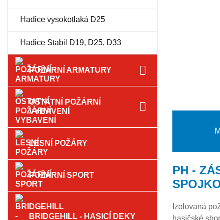
Hadice vysokotlaká D25
Hadice Stabil D19, D25, D33
POŽÁRNÍ ARMATURY
OSTATNÍ POŽÁRNÍ
VYBAVENÍ
M
LESNÍ POŽÁRY
PH - ZÁ
POŽÁRNÍ SPORT
SPOJKO
Izolovaná pož
BRIDGEHILL - HASICÍ DEKY
hasičské sbor