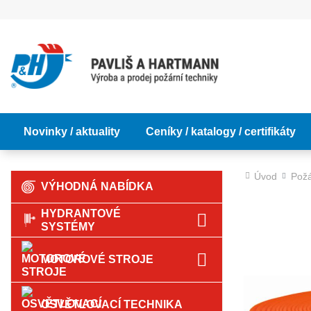
Novinky / aktuality
Ceníky / katalogy / certifikáty
Úvod
Požá
VÝHODNÁ NABÍDKA
HYDRANTOVÉ
SYSTÉMY
MOTOROVÉ STROJE
OSVĚTLOVACÍ TECHNIKA