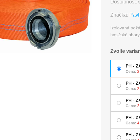
Dostupnost:
Značka:
Pavl
Izolovaná požá
hasičské sbory
Zvolte varia
PH - Z
Cena:
2
PH - Z
Cena:
2
PH - Z
Cena:
3
PH - Z
Cena:
4
PH - Z