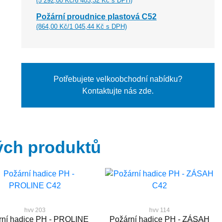
(5 292,00 Kč/6 403,32 Kč s DPH)
Požární proudnice plastová C52
(864,00 Kč/1 045,44 Kč s DPH)
Potřebujete velkoobchodní nabídku?
Kontaktujte nás zde.
ých produktů
hvv 203
hvv 114
rní hadice PH - PROLINE
Požární hadice PH - ZÁSAH