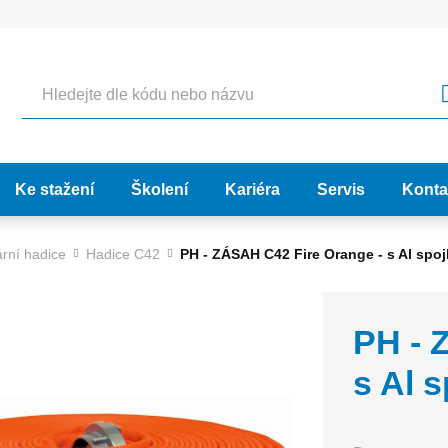
Hledat
Ke stažení
Školení
Kariéra
Servis
Konta
rní hadice
Hadice C42
PH - ZÁSAH C42 Fire Orange - s Al spo
PH - 
s Al 