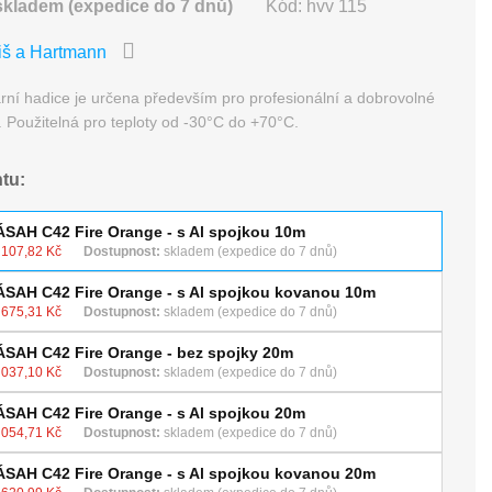
skladem (expedice do 7 dnů)
Kód:
hvv 115
iš a Hartmann
rní hadice je určena především pro profesionální a dobrovolné
. Použitelná pro teploty od -30°C do +70°C.
ntu:
ÁSAH C42 Fire Orange - s Al spojkou 10m
 107,82 Kč
Dostupnost:
skladem (expedice do 7 dnů)
ÁSAH C42 Fire Orange - s Al spojkou kovanou 10m
 675,31 Kč
Dostupnost:
skladem (expedice do 7 dnů)
ÁSAH C42 Fire Orange - bez spojky 20m
 037,10 Kč
Dostupnost:
skladem (expedice do 7 dnů)
ÁSAH C42 Fire Orange - s Al spojkou 20m
 054,71 Kč
Dostupnost:
skladem (expedice do 7 dnů)
ÁSAH C42 Fire Orange - s Al spojkou kovanou 20m