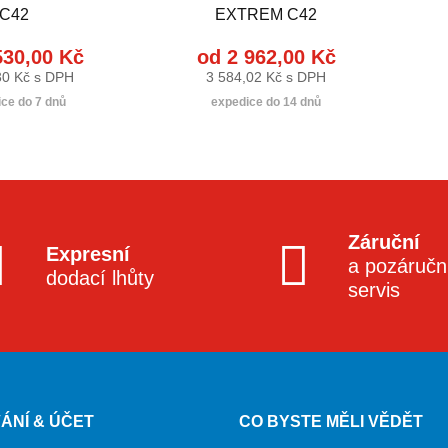
C42
EXTREM C42
530,00 Kč
od 2 962,00 Kč
30 Kč s DPH
3 584,02 Kč s DPH
ce do 7 dnů
expedice do 14 dnů
Záruční
Expresní
a pozáručn
dodací lhůty
servis
ÁNÍ & ÚČET
CO BYSTE MĚLI VĚDĚT