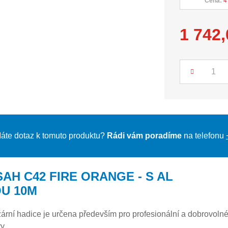
Cena:
4
1 742
Počet
áte dotaz k tomuto produktu?
Rádi vám poradíme
na telefonu
SAH C42 FIRE ORANGE - S AL
U 10M
ární hadice je určena především pro profesionální a dobrovoln
y.