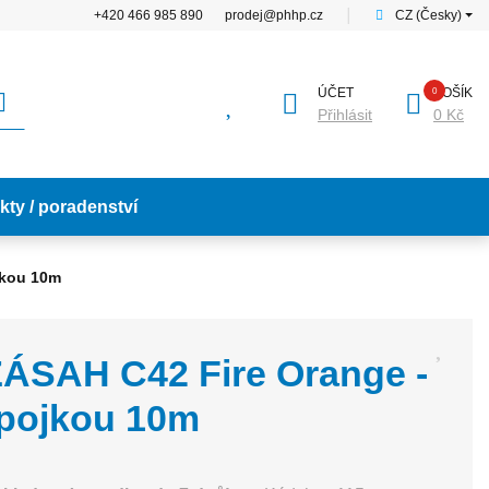
+420 466 985 890
prodej@phhp.cz
│
CZ (Česky)
ÚČET
KOŠÍK
Přihlásit
0 Kč
kty / poradenství
jkou 10m
ZÁSAH C42 Fire Orange -
spojkou 10m