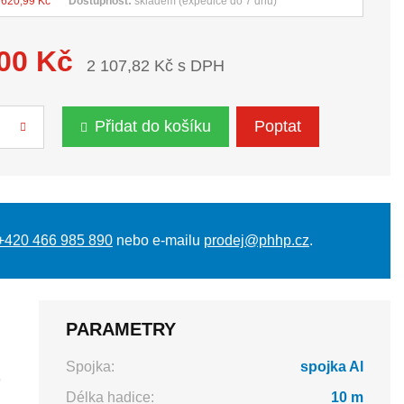
 620,99 Kč
Dostupnost:
skladem (expedice do 7 dnů)
,00 Kč
2 107,82 Kč s DPH
Přidat do košíku
Poptat
+420 466 985 890
nebo e-mailu
prodej@phhp.cz
.
PARAMETRY
Spojka:
spojka Al
é
Délka hadice:
10 m