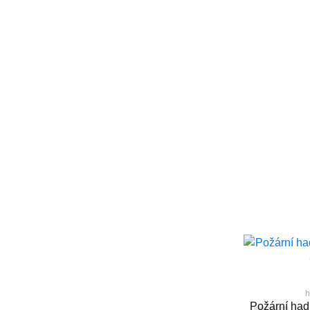
hvv 203
h
 - Zásah
Požární hadice PH - PROLINE
Požární ha