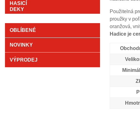
Použitelná pr
proužky v poř
oranžová, vnit
OBLÍBENÉ
Hadice je ce
NOVINKY
Obchodn
Veliko
VÝPRODEJ
Minimál
Z
P
Hmotn