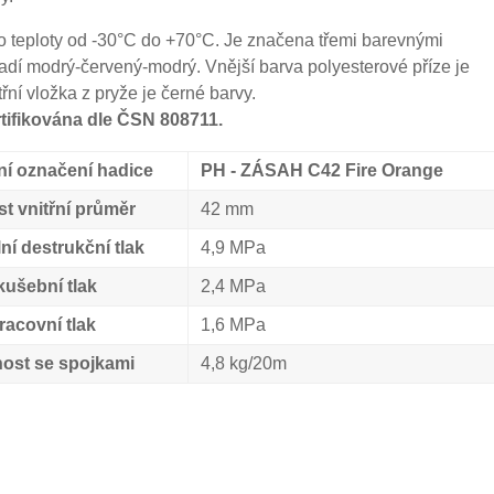
o teploty od -30°C do +70°C. Je značena třemi barevnými
adí modrý-červený-modrý. Vnější barva polyesterové příze je
řní vložka z pryže je černé barvy.
rtifikována dle ČSN 808711.
í označení hadice
PH - ZÁSAH C42 Fire Orange
st vnitřní průměr
42 mm
ní destrukční tlak
4,9 MPa
kušební tlak
2,4 MPa
racovní tlak
1,6 MPa
ost se spojkami
4,8 kg/20m