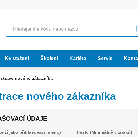
Hledat
Ke stažení
Školení
Kariéra
Servis
Konta
istrace nového zákazníka
trace nového zákazníka
AŠOVACÍ ÚDAJE
louží jako přihlašovací jméno)
Heslo (Minimálně 6 znaků)