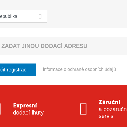
 ZADAT JINOU DODACÍ ADRESU
it registraci
Informace o ochraně osobních údajů
Záruční
Expresní
a pozáručn
dodací lhůty
servis