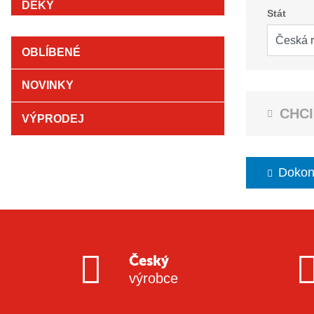
Stát
OBLÍBENÉ
NOVINKY
CHCI
VÝPRODEJ
Dokonč
Český
výrobce