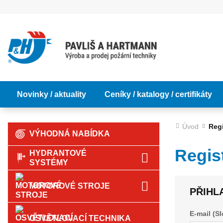
Novinky / aktuality
Ceníky / katalogy / certifikáty
Úvod
Reg
VÝHODNÁ NABÍDKA
Regis
HYDRANTOVÉ
SYSTÉMY
MOTOROVÉ STROJE
PŘIHL
E-mail (S
OSVĚTLOVACÍ TECHNIKA