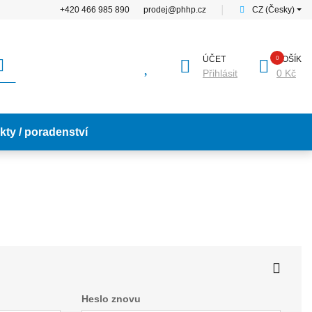
+420 466 985 890
prodej@phhp.cz
│
CZ (Česky)
ÚČET
KOŠÍK
Přihlásit
0 Kč
kty / poradenství
Heslo znovu