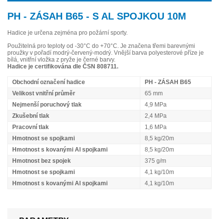
PH - ZÁSAH B65 - S AL SPOJKOU 10M
Hadice je určena zejména pro požární sporty.
Použitelná pro teploty od -30°C do +70°C. Je značena třemi barevnými
proužky v pořadí modrý-červený-modrý. Vnější barva polyesterové příze je
bílá, vnitřní vložka z pryže je černé barvy.
Hadice je certifikována dle ČSN 808711.
Obchodní označení hadice
PH - ZÁSAH B65
Velikost vnitřní průměr
65 mm
Nejmenší poruchový tlak
4,9 MPa
Zkušební tlak
2,4 MPa
Pracovní tlak
1,6 MPa
Hmotnost se spojkami
8,5 kg/20m
Hmotnost s kovanými Al spojkami
8,5 kg/20m
Hmotnost bez spojek
375 g/m
Hmotnost se spojkami
4,1 kg/10m
Hmotnost s kovanými Al spojkami
4,1 kg/10m