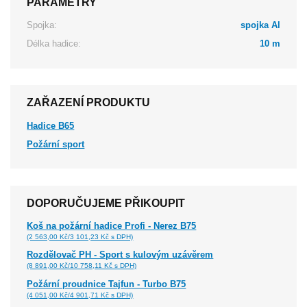
PARAMETRY
Spojka:
spojka Al
Délka hadice:
10 m
ZAŘAZENÍ PRODUKTU
Hadice B65
Požární sport
DOPORUČUJEME PŘIKOUPIT
Koš na požární hadice Profi - Nerez B75
(2 563,00 Kč/3 101,23 Kč s DPH)
Rozdělovač PH - Sport s kulovým uzávěrem
(8 891,00 Kč/10 758,11 Kč s DPH)
Požární proudnice Tajfun - Turbo B75
(4 051,00 Kč/4 901,71 Kč s DPH)