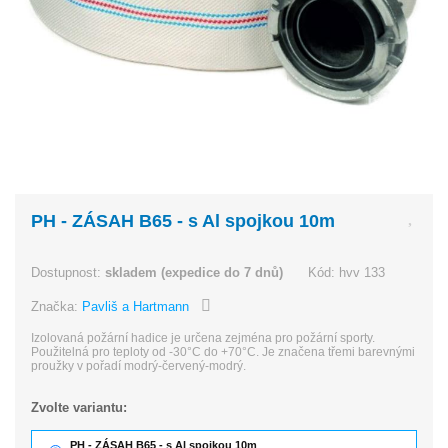
PH - ZÁSAH B65 - s Al spojkou 10m
Dostupnost:
skladem (expedice do 7 dnů)
Kód:
hvv 133
Značka:
Pavliš a Hartmann
Izolovaná požární hadice je určena zejména pro požární sporty.
Použitelná pro teploty od -30°C do +70°C. Je značena třemi barevnými
proužky v pořadí modrý-červený-modrý.
Zvolte variantu:
PH - ZÁSAH B65 - s Al spojkou 10m