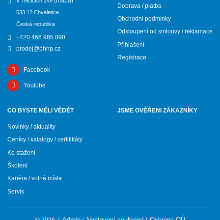
(mapa)
V Telčicích 249
Doprava / platba
533 12 Chvaletice
Obchodní podmínky
Česká republika
Odstoupení od smlouvy / reklamace
+420 466 985 890
Přihlášení
prodej@phhp.cz
Registrace
Facebook
Youtube
CO BYSTE MĚLI VĚDĚT
JSME OVĚŘENI ZÁKAZNÍKY
Novinky / aktuality
Ceníky / katalogy / certifikáty
Ke stažení
Školení
Kariéra / volná místa
Servis
Admin
Nastavení soukromí
Ochrana OÚ