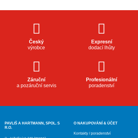
Český
Expresní
výrobce
dodací lhůty
Záruční
Profesionální
a pozáruční servis
poradenství
PAVLIŠ A HARTMANN, SPOL. S
O NAKUPOVÁNÍ & ÚČET
R.O.
Kontakty / poradenství