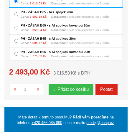
Cena:
3 016,53 Kč
Dostupnost:
skladem (expedice do 7 dnů)
PH - ZÁSAH B65 - bez spojek 20m
Cena:
3 551,35 Kč
Dostupnost:
skladem (expedice do 7 dnů)
PH - ZÁSAH B65 - s Al spojkou kovanou 10m
Cena:
3 659,04 Kč
Dostupnost:
skladem (expedice do 7 dnů)
PH - ZÁSAH B65 - s Al spojkou 20m
Cena:
5 005,77 Kč
Dostupnost:
skladem (expedice do 7 dnů)
PH - ZÁSAH B65 - s Al spojkou kovanou 20m
Cena:
5 775,33 Kč
Dostupnost:
skladem (expedice do 7 dnů)
2 493,00 Kč
3 016,53 Kč s DPH
Přidat do košíku
Poptat
Počet
Máte dotaz k tomuto produktu?
Rádi vám poradíme
na
telefonu
+420 466 985 890
nebo e-mailu
prodej@phhp.cz
.