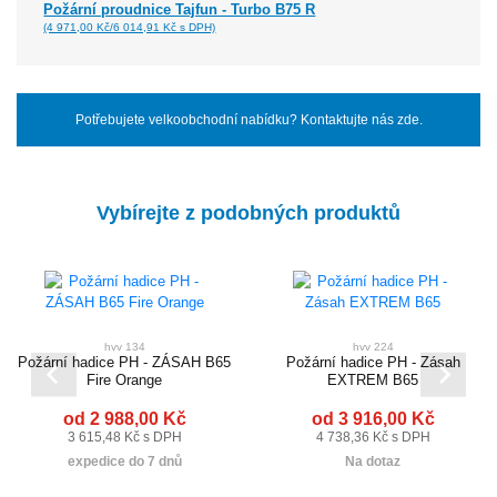
Požární proudnice Tajfun - Turbo B75 R
(4 971,00 Kč/6 014,91 Kč s DPH)
Potřebujete velkoobchodní nabídku? Kontaktujte nás zde.
Vybírejte z podobných produktů
hvv 134
hvv 224
Požární hadice PH - ZÁSAH B65
Požární hadice PH - Zásah
Fire Orange
EXTREM B65
od 2 988,00 Kč
od 3 916,00 Kč
3 615,48 Kč s DPH
4 738,36 Kč s DPH
expedice do 7 dnů
Na dotaz