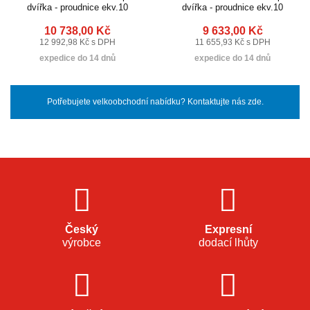
dvířka - proudnice ekv.10
dvířka - proudnice ekv.10
10 738,00 Kč
9 633,00 Kč
12 992,98 Kč s DPH
11 655,93 Kč s DPH
expedice do 14 dnů
expedice do 14 dnů
Potřebujete velkoobchodní nabídku? Kontaktujte nás zde.
Český
Expresní
výrobce
dodací lhůty