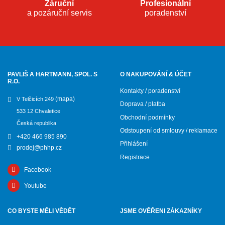
Záruční
Profesionální
a pozáruční servis
poradenství
PAVLIŠ A HARTMANN, SPOL. S
O NAKUPOVÁNÍ & ÚČET
R.O.
Kontakty / poradenství
(mapa)
V Telčicích 249
Doprava / platba
533 12 Chvaletice
Obchodní podmínky
Česká republika
Odstoupení od smlouvy / reklamace
+420 466 985 890
Přihlášení
prodej@phhp.cz
Registrace
Facebook
Youtube
CO BYSTE MĚLI VĚDĚT
JSME OVĚŘENI ZÁKAZNÍKY