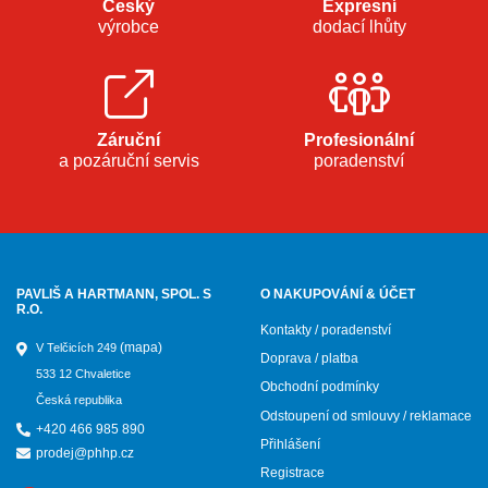
Český
Expresní
výrobce
dodací lhůty
Záruční
Profesionální
a pozáruční servis
poradenství
PAVLIŠ A HARTMANN, SPOL. S
O NAKUPOVÁNÍ & ÚČET
R.O.
Kontakty / poradenství
(mapa)
V Telčicích 249
Doprava / platba
533 12 Chvaletice
Obchodní podmínky
Česká republika
Odstoupení od smlouvy / reklamace
+420 466 985 890
Přihlášení
prodej@phhp.cz
Registrace