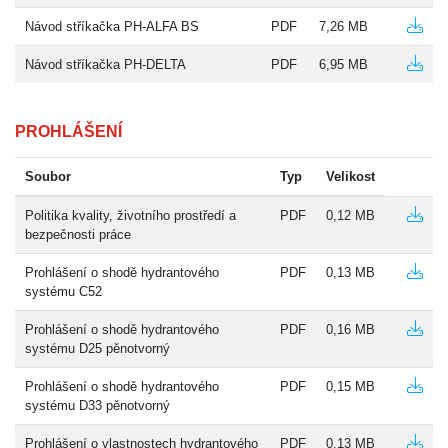
Návod stříkačka PH-ALFA BS
PDF
7,26 MB
Návod stříkačka PH-DELTA
PDF
6,95 MB
PROHLÁŠENÍ
Soubor
Typ
Velikost
Politika kvality, životního prostředí a
PDF
0,12 MB
bezpečnosti práce
Prohlášení o shodě hydrantového
PDF
0,13 MB
systému C52
Prohlášení o shodě hydrantového
PDF
0,16 MB
systému D25 pěnotvorný
Prohlášení o shodě hydrantového
PDF
0,15 MB
systému D33 pěnotvorný
Prohlášení o vlastnostech hydrantového
PDF
0,13 MB