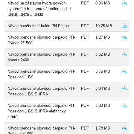
Návod na zástavbu hydrantových
PDF
0,36 MB
systémů p.h. s tvarově stálou hadicí
DN19, DN25 a DN33
Návod osvětlovací balón PH-Fireball
PDF
10,25 MB
Návod přenosné plovoucí čerpadlo PH-
PDF
1,27 MB
Cyklon 2/1500
Návod přenosné plovoucí čerpadlo PH-
PDF
5,52 MB
Mamut 2400
Návod přenosné plovoucí čerpadlo PH-
PDF
5,75 MB
Poseidon 1 BS
Návod přenosné plovoucí čerpadlo PH-
PDF
5,84 MB
Poseidon 1 BS SUPRA
Návod přenosné plovoucí čerpadlo PH-
PDF
5,83 MB
Poseidon 1 BS SUPRA elektrický
startér
Návod přenosné plovoucí čerpadlo PH-
PDF
1,78 MB
Poseidon 1000