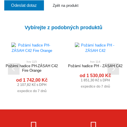
Odeslat dotaz
Zpět na produkt
Vybírejte z podobných produktů
hvv 115
hvv 114
Požární hadice PH-ZÁSAH C42
Požární hadice PH - ZÁSAH C42
Fire Orange
od 1 530,00 Kč
od 1 742,00 Kč
1 851,30 Kč s DPH
2 107,82 Kč s DPH
expedice do 7 dnů
expedice do 7 dnů