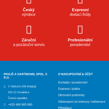
Český
Expresní
výrobce
dodací lhůty
Záruční
Profesionální
a pozáruční servis
poradenství
PAVLIŠ A HARTMANN, SPOL. S
O NAKUPOVÁNÍ & ÚČET
R.O.
Kontakty / poradenství
(mapa)
V Telčicích 249
Doprava / platba
533 12 Chvaletice
Obchodní podmínky
Česká republika
Odstoupení od smlouvy / reklamace
+420 466 985 890
Přihlášení