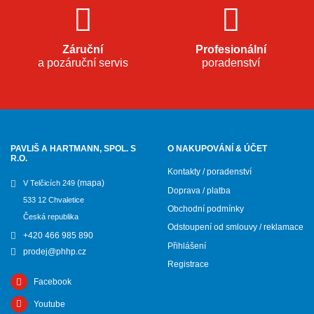
Záruční
Profesionální
a pozáruční servis
poradenství
PAVLIŠ A HARTMANN, SPOL. S
O NAKUPOVÁNÍ & ÚČET
R.O.
Kontakty / poradenství
(mapa)
V Telčicích 249
Doprava / platba
533 12 Chvaletice
Obchodní podmínky
Česká republika
Odstoupení od smlouvy / reklamace
+420 466 985 890
Přihlášení
prodej@phhp.cz
Registrace
Facebook
Youtube