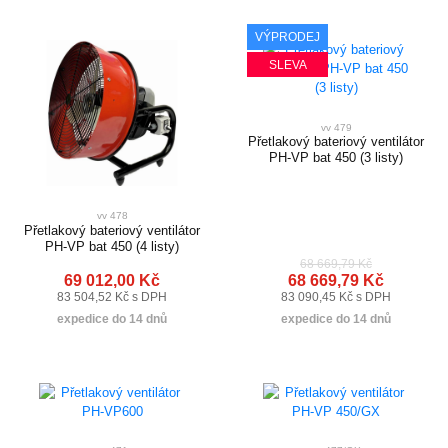
VÝPRODEJ
SLEVA
vv 479
Přetlakový bateriový ventilátor
PH-VP bat 450 (3 listy)
vv 478
Přetlakový bateriový ventilátor
PH-VP bat 450 (4 listy)
68 669,79 Kč
69 012,00 Kč
68 669,79 Kč
83 504,52 Kč s DPH
83 090,45 Kč s DPH
expedice do 14 dnů
expedice do 14 dnů