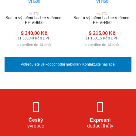
vv 473
vv 472
Sací a výtlačná hadice s rámem
Sací a výtlačná hadice s rámem
PH-VH600
PH-VH450
9 340,00 Kč
9 215,00 Kč
11 301,40 Kč s DPH
11 150,15 Kč s DPH
expedice do 14 dnů
expedice do 14 dnů
Potřebujete velkoobchodní nabídku? Kontaktujte nás zde.
Český
Expresní
výrobce
dodací lhůty