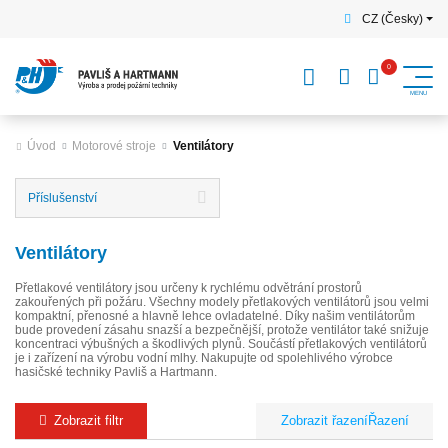
CZ (Česky)
Úvod
Motorové stroje
Ventilátory
Příslušenství
Ventilátory
Přetlakové ventilátory jsou určeny k rychlému odvětrání prostorů
zakouřených při požáru. Všechny modely přetlakových ventilátorů jsou velmi
kompaktní, přenosné a hlavně lehce ovladatelné. Díky našim ventilátorům
bude provedení zásahu snazší a bezpečnější, protože ventilátor také snižuje
koncentraci výbušných a škodlivých plynů. Součástí přetlakových ventilátorů
je i zařízení na výrobu vodní mlhy. Nakupujte od spolehlivého výrobce
hasičské techniky Pavliš a Hartmann.
Zobrazit filtr
Řazení