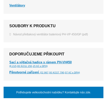
Ventilátory
SOUBORY K PRODUKTU
Návod přetlakový ventilátor bateriový PH-VP 450/GP (pdf)
DOPORUČUJEME PŘIKOUPIT
Sací a výtlačná hadice s rámem PH-VH450
(9 215,00 Kč/11 150,15 Kč s DPH)
Pěnotvorné zařízení
(22 967,00 Kč/27 790,07 Kč s DPH)
Potřebujete velkoobchodní nabídku? Kontaktujte nás zde.