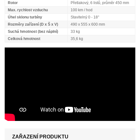
Rotor
Přetlakový, 6 listů, průměr 450 mm
Max. rychlost vzduchu
100 km / hod
Úhel sklonu turbíny
Stavitelný 0 - 18°
Rozměry zařízení (D x Š x V)
490 x 555 x 600 mm
Suchá hmotnost (bez náplní)
33 kg
Celková hmotnost
35,6 kg
ZAŘAZENÍ PRODUKTU