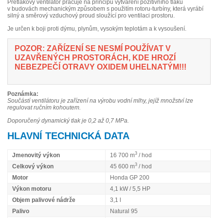
Přetlakový ventilátor pracuje na principu vytváření pozitivního tlaku
v budovách mechanickým způsobem s použitím rotoru-turbíny, která vyrábí
silný a směrový vzduchový proud sloužící pro ventilaci prostoru.
Je určen k boji proti dýmu, plynům, vysokým teplotám a k vysoušení.
POZOR: ZAŘÍZENÍ SE NESMÍ POUŽÍVAT V
UZAVŘENÝCH PROSTORÁCH, KDE HROZÍ
NEBEZPEČÍ OTRAVY OXIDEM UHELNATÝM!!!
Poznámka:
Součástí ventilátoru je zařízení na výrobu vodní mlhy, jejíž množství lze
regulovat ručním kohoutem.
Doporučený dynamický tlak je 0,2 až 0,7 MPa.
HLAVNÍ TECHNICKÁ DATA
3
Jmenovitý výkon
16 700 m
/ hod
3
Celkový výkon
45 600 m
/ hod
Motor
Honda GP 200
Výkon motoru
4,1 kW / 5,5 HP
Objem palivové nádrže
3,1 l
Palivo
Natural 95