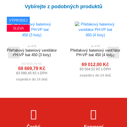
Vybírejte z podobných produktů
VÝPRODEJ
SLEVA
vv 479
vv 478
Přetlakový bateriový ventilátor
Přetlakový bateriový ventilátor
PH-VP bat 450 (3 listy)
PH-VP bat 450 (4 listy)
68 669,79 Kč
69 012,00 Kč
68 669,79 Kč
83 504,52 Kč s DPH
83 090,45 Kč s DPH
expedice do 14 dnů
expedice do 14 dnů
Český
Expresní