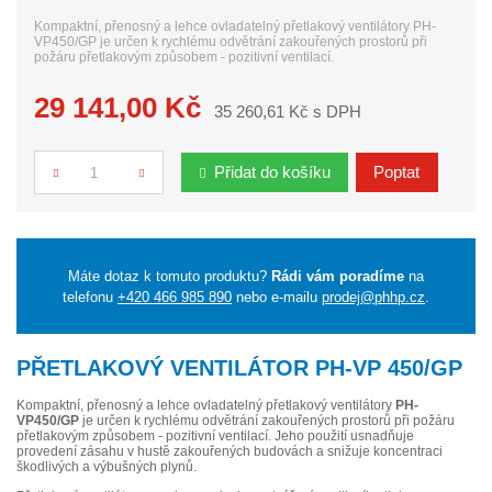
Kompaktní, přenosný a lehce ovladatelný přetlakový ventilátory PH-
VP450/GP je určen k rychlému odvětrání zakouřených prostorů při
požáru přetlakovým způsobem - pozitivní ventilací.
29 141,00 Kč
35 260,61 Kč s DPH
Přidat do košíku
Poptat
Počet
Máte dotaz k tomuto produktu?
Rádi vám poradíme
na
telefonu
+420 466 985 890
nebo e-mailu
prodej@phhp.cz
.
PŘETLAKOVÝ VENTILÁTOR PH-VP 450/GP
Kompaktní, přenosný a lehce ovladatelný přetlakový ventilátory
PH-
VP450/GP
je určen k rychlému odvětrání zakouřených prostorů při požáru
přetlakovým způsobem - pozitivní ventilací. Jeho použití usnadňuje
provedení zásahu v hustě zakouřených budovách a snižuje koncentraci
škodlivých a výbušných plynů.