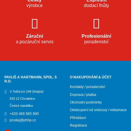
výrobce
dodací lhůty
Záruční
Profesionální
a pozáruční servis
poradenství
PAVLIŠ A HARTMANN, SPOL. S
O NAKUPOVÁNÍ & ÚČET
R.O.
Kontakty / poradenství
(mapa)
V Telčicích 249
Doprava / platba
533 12 Chvaletice
Obchodní podmínky
Česká republika
Odstoupení od smlouvy / reklamace
+420 466 985 890
Přihlášení
prodej@phhp.cz
Registrace