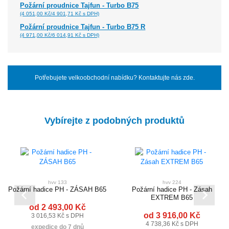
Požární proudnice Tajfun - Turbo B75
(4 051,00 Kč/4 901,71 Kč s DPH)
Požární proudnice Tajfun - Turbo B75 R
(4 971,00 Kč/6 014,91 Kč s DPH)
Potřebujete velkoobchodní nabídku? Kontaktujte nás zde.
Vybírejte z podobných produktů
hvv 133
hvv 224
Požární hadice PH - ZÁSAH B65
Požární hadice PH - Zásah
EXTREM B65
od 2 493,00 Kč
od 3 916,00 Kč
3 016,53 Kč s DPH
4 738,36 Kč s DPH
expedice do 7 dnů