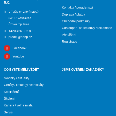
R.O.
Kontakty / poradenství
(mapa)
V Telčicích 249
Doprava / platba
533 12 Chvaletice
Obchodní podmínky
Česká republika
Odstoupení od smlouvy / reklamace
+420 466 985 890
Přihlášení
prodej@phhp.cz
Registrace
Facebook
Youtube
CO BYSTE MĚLI VĚDĚT
JSME OVĚŘENI ZÁKAZNÍKY
Novinky / aktuality
Ceníky / katalogy / certifikáty
Ke stažení
Školení
Kariéra / volná místa
Servis