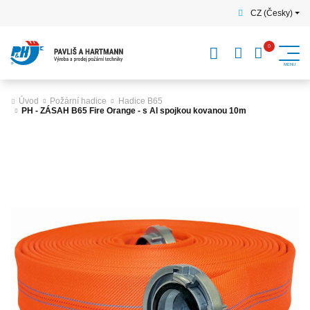
CZ (Česky)
Úvod
Požární hadice
Hadice B65
PH - ZÁSAH B65 Fire Orange - s Al spojkou kovanou 10m