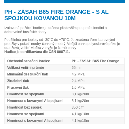
PH - ZÁSAH B65 FIRE ORANGE - S AL
SPOJKOU KOVANOU 10M
Izolovaná požární hadice je určena především pro profesionální a
dobrovolné hasičské sbory.
Použitelná pro teploty od -30°C do +70°C. Je značena třemi barevnými
proužky v pořadí modrý-červený-modrý. Vnější barva polyesterové příze je
oranžová, vnitřní vložka z pryže je černé barvy.
Hadice je certifikována dle ČSN 808711.
Obchodní označení hadice
PH - ZÁSAH B65 Fire Orange
Velikost vnitřní průměr
65 mm
Minimální destrukční tlak
4,9 MPa
Zkušební tlak
2,4 MPa
Pracovní tlak
1,6 MPa
Hmotnost se spojkami
8,1 kg/20m
Hmotnost s kovanými Al spojkami
8,1 kg/20m
Hmotnost bez spojek
350 g/m
Hmotnost se spojkami
4,1 kg/10m
Hmotnost s kovanými Al spojkami
4,1 kg/10m