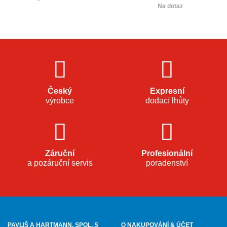
Na dotaz
Český
Expresní
výrobce
dodací lhůty
Záruční
Profesionální
a pozáruční servis
poradenství
PAVLIŠ A HARTMANN, SPOL. S
O NAKUPOVÁNÍ & ÚČET