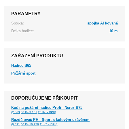
PARAMETRY
Spojka:
spojka Al kovaná
Délka hadice:
10 m
ZAŘAZENÍ PRODUKTU
Hadice B65
Požární sport
DOPORUČUJEME PŘIKOUPIT
Koš na požární hadice Profi - Nerez B75
(2 563,00 Kč/3 101,23 Kč s DPH)
Rozdělovač PH - Sport s kulovým uzávěrem
(8 891,00 Kč/10 758,11 Kč s DPH)