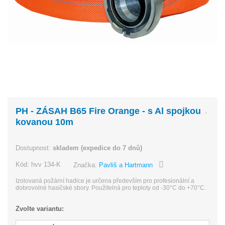
PH - ZÁSAH B65 Fire Orange - s Al spojkou
kovanou 10m
Dostupnost:
skladem (expedice do 7 dnů)
Kód:
hvv 134-K
Značka:
Pavliš a Hartmann
Izolovaná požární hadice je určena především pro profesionální a
dobrovolné hasičské sbory. Použitelná pro teploty od -30°C do +70°C.
Zvolte variantu: