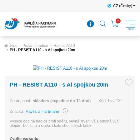
CZ (Česky)
Úvod
Požární hadice
Hadice A110
PH - RESIST A110 - s Al spojkou 20m
PH - RESIST A110 - s Al spojkou 20m
Dostupnost:
skladem (expedice do 14 dnů)
Kód:
hvv 132
Značka:
Pavliš a Hartmann
Vysoce odolná hadice proti oděru, pevná, trvanlivá a odolná vůči
olejům, benzínu a široké škále chemických látek.
Zvolte variantu: