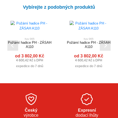
Vybírejte z podobných produktů
hvv 065
hvv 065
Požární hadice PH - ZÁSAH
Požární hadice PH - ZÁSAH
A110
A110
od 3 802,00 Kč
od 3 802,00 Kč
4 600,42 Kč s DPH
4 600,42 Kč s DPH
expedice do 7 dnů
expedice do 7 dnů
Český
Expresní
výrobce
dodací lhůty