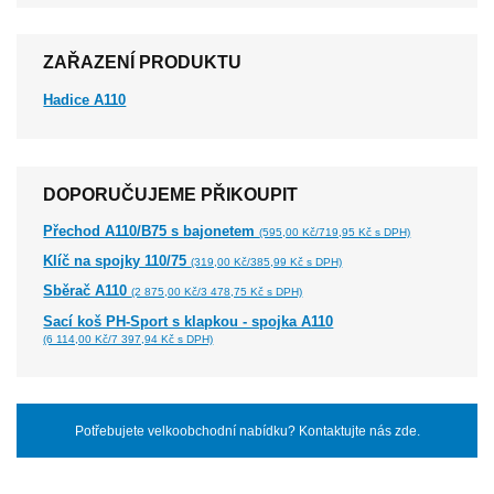
ZAŘAZENÍ PRODUKTU
Hadice A110
DOPORUČUJEME PŘIKOUPIT
Přechod A110/B75 s bajonetem
(595,00 Kč/719,95 Kč s DPH)
Klíč na spojky 110/75
(319,00 Kč/385,99 Kč s DPH)
Sběrač A110
(2 875,00 Kč/3 478,75 Kč s DPH)
Sací koš PH-Sport s klapkou - spojka A110
(6 114,00 Kč/7 397,94 Kč s DPH)
Potřebujete velkoobchodní nabídku? Kontaktujte nás zde.