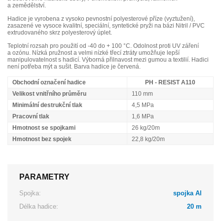
a zemědělství.
Hadice je vyrobena z vysoko pevnostní polyesterové příze (vyztužení),
zasazené ve vysoce kvalitní, speciální, syntetické pryži na bázi Nitril / PVC
extrudovaného skrz polyesterový úplet.
Teplotní rozsah pro použití od -40 do + 100 °C. Odolnost proti UV záření
a ozónu. Nízká pružnost a velmi nízké třecí ztráty umožňuje lepší
manipulovatelnost s hadicí. Výborná přilnavost mezi gumou a textilií. Hadici
není potřeba mýt a sušit. Barva hadice je červená.
Obchodní označení hadice
PH - RESIST A110
Velikost vnitřního průměru
110 mm
Minimální destrukční tlak
4,5 MPa
Pracovní tlak
1,6 MPa
Hmotnost se spojkami
26 kg/20m
Hmotnost bez spojek
22,8 kg/20m
PARAMETRY
Spojka:
spojka Al
Délka hadice:
20 m