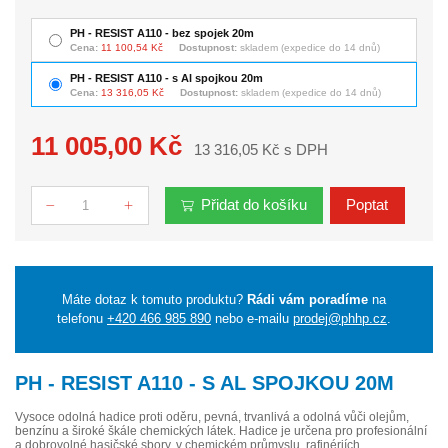
PH - RESIST A110 - bez spojek 20m
Cena:
11 100,54 Kč
Dostupnost:
skladem (expedice do 14 dnů)
PH - RESIST A110 - s Al spojkou 20m
Cena:
13 316,05 Kč
Dostupnost:
skladem (expedice do 14 dnů)
11 005,00 Kč
13 316,05 Kč s DPH
Přidat do košíku
Poptat
Počet
Máte dotaz k tomuto produktu?
Rádi vám poradíme
na
telefonu
+420 466 985 890
nebo e-mailu
prodej@phhp.cz
.
PH - RESIST A110 - S AL SPOJKOU 20M
Vysoce odolná hadice proti oděru, pevná, trvanlivá a odolná vůči olejům,
benzínu a široké škále chemických látek. Hadice je určena pro profesionální
a dobrovolné hasičské sbory, v chemickém průmyslu, rafinériích