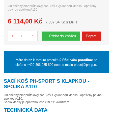
Odlehčený plnoprůtokový sací koš s výklopnou klapkou opatřený
pevnou spojkou A110
6 114,00 Kč
7 397,94 Kč s DPH
Přidat do košíku
Poptat
Počet
Máte dotaz k tomuto produktu?
Rádi vám poradíme
na
telefonu
+420 466 985 890
nebo e-mailu
prodej@phhp.cz
.
SACÍ KOŠ PH-SPORT S KLAPKOU -
SPOJKA A110
Odlehčený plnoprůtokový sací koš s výklopnou klapkou opatřený pevnou
spojkou A110.
Sedlo klapky je opatřeno těsnícím "O" kroužkem.
TECHNICKÁ DATA