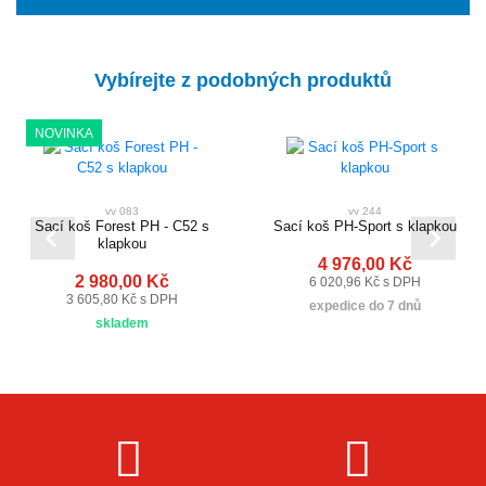
Vybírejte z podobných produktů
NOVINKA
vv 083
vv 244
Sací koš Forest PH - C52 s
Sací koš PH-Sport s klapkou
klapkou
4 976,00 Kč
2 980,00 Kč
6 020,96 Kč s DPH
3 605,80 Kč s DPH
expedice do 7 dnů
skladem