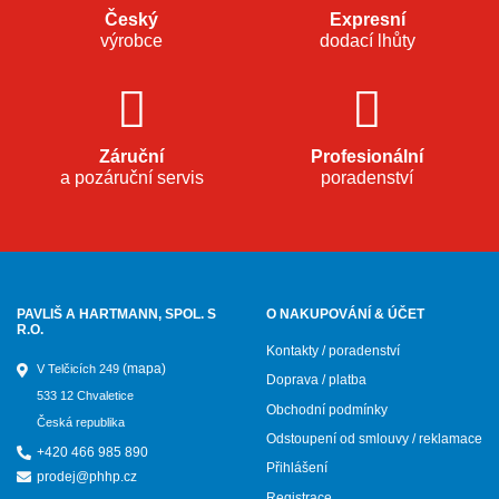
Český
Expresní
výrobce
dodací lhůty
Záruční
Profesionální
a pozáruční servis
poradenství
PAVLIŠ A HARTMANN, SPOL. S
O NAKUPOVÁNÍ & ÚČET
R.O.
Kontakty / poradenství
(mapa)
V Telčicích 249
Doprava / platba
533 12 Chvaletice
Obchodní podmínky
Česká republika
Odstoupení od smlouvy / reklamace
+420 466 985 890
Přihlášení
prodej@phhp.cz
Registrace