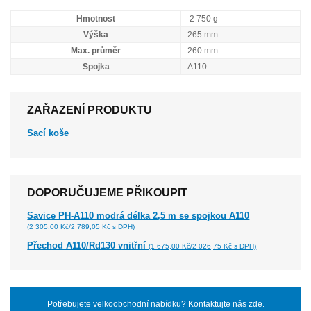
Hmotnost
2 750 g
Výška
265 mm
Max. průměr
260 mm
Spojka
A110
ZAŘAZENÍ PRODUKTU
Sací koše
DOPORUČUJEME PŘIKOUPIT
Savice PH-A110 modrá délka 2,5 m se spojkou A110
(2 305,00 Kč/2 789,05 Kč s DPH)
Přechod A110/Rd130 vnitřní
(1 675,00 Kč/2 026,75 Kč s DPH)
Potřebujete velkoobchodní nabídku? Kontaktujte nás zde.