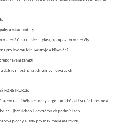
E:
 páky a násobení síly
ní materiálů: sklo, plech, plast, kompozitní materiály
ru pro hydraulické nástroje a klínování
 překonávání zámků
a další činnosti při záchranných operacích
VÉ KONSTRUKCE:
ůrazem na náběhové hrany, ergonomické zakřivení a hmotnost
ukojeť – jistý úchop i v extrémních podmínkách
erové plochy a úhly pro maximální efektivitu