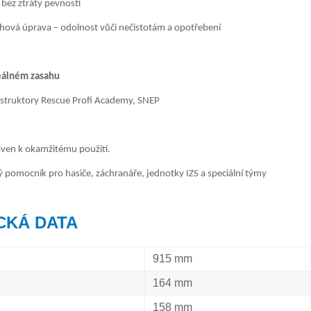
bez ztráty pevnosti
hová úprava – odolnost vůči nečistotám a opotřebení
reálném zasahu
struktory Rescue Profi Academy, SNEP
aven k okamžitému použití.
 pomocník pro hasiče, záchranáře, jednotky IZS a speciální týmy
CKÁ DATA
915 mm
164 mm
158 mm