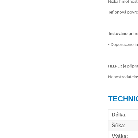
Nízká hmotnost 
Teflonová povrc
Testováno při 
- Doporučeno in
HELPER je připr
Nepostradatelný
TECHNI
Délka:
Šířka:
Výška: