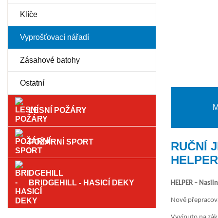
Klíče
Vyprošťovací nářadí
Zásahové batohy
Ostatní
M
LESNÍ POŽÁRY
POŽÁRNÍ SPORT
RUČNÍ 
HELPER 
BRIDGEHILL - HASICÍ DEKY
HELPER – Nasiln
Nově přepracova
Vyvinuto na zák