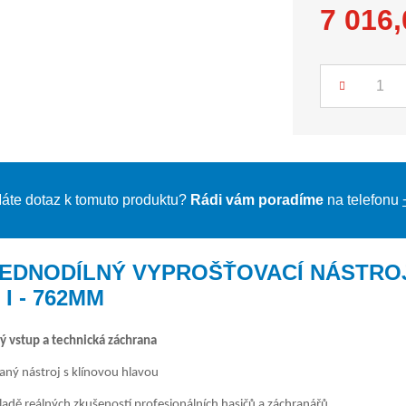
7 016
Počet
áte dotaz k tomuto produktu?
Rádi vám poradíme
na telefonu
JEDNODÍLNÝ VYPROŠŤOVACÍ NÁSTRO
I - 762MM
ý vstup a technická záchrana
ný nástroj s klínovou hlavou
ladě reálných zkušeností profesionálních hasičů a záchranářů.