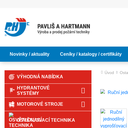
Novinky / aktuality
Ceníky / katalogy / certifikáty
Úvod
Osta
VÝHODNÁ NABÍDKA
HYDRANTOVÉ
SYSTÉMY
MOTOROVÉ STROJE
OSVĚTLOVACÍ TECHNIKA