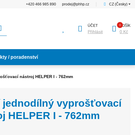
+420 466 985 890
prodej@phhp.cz
│
CZ (Česky)
ÚČET
KOŠÍK
Přihlásit
0 Kč
kty / poradenství
rošťovací nástroj HELPER I - 762mm
 jednodílný vyprošťovací
oj HELPER I - 762mm