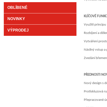
OBLÍBENÉ
KLÍČOVÉ FUNKC
NOVINKY
Využití principu
VÝPRODEJ
Rozbíjení a děle
Vytváření prosto
Násilný vstup a
Zvedání břemen 
PŘEDNOSTI NO
Nový design s d
Protiskluzová r
Přepracované úd