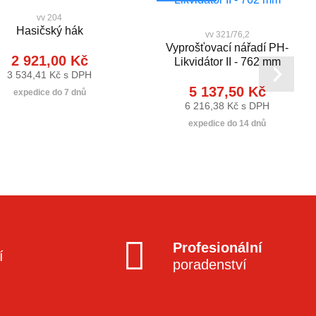
vv 204
Hasičský hák
vv 321/76,2
Vyprošťovací nářadí PH-
2 921,00 Kč
Likvidátor II - 762 mm
3 534,41 Kč s DPH
5 137,50 Kč
expedice do 7 dnů
6 216,38 Kč s DPH
expedice do 14 dnů
Profesionální
í
poradenství