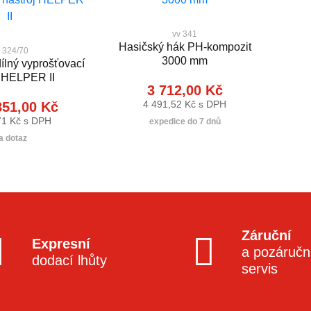
vv 341
Hasičský hák PH-kompozit
 324/70
3000 mm
ílný vyprošťovací
j HELPER II
3 712,00 Kč
4 491,52 Kč s DPH
851,00 Kč
71 Kč s DPH
expedice do 7 dnů
a dotaz
Záruční
Expresní
a pozáručn
dodací lhůty
servis