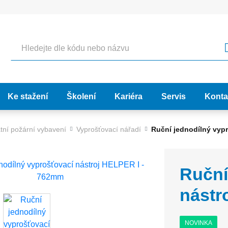
Hledat
Ke stažení
Školení
Kariéra
Servis
Konta
tní požární vybavení
Vyprošťovací nářadí
Ruční jednodílný vyp
Ruční
nástr
NOVINKA