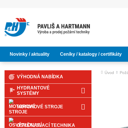
Novinky / aktuality
Ceníky / katalogy / certifikáty
Úvod
Požá
VÝHODNÁ NABÍDKA
HYDRANTOVÉ
SYSTÉMY
MOTOROVÉ STROJE
OSVĚTLOVACÍ TECHNIKA