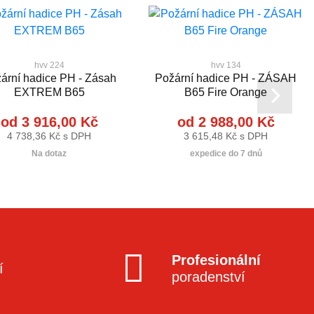
hvv 224
hvv 134
ární hadice PH - Zásah
Požární hadice PH - ZÁSAH
EXTREM B65
B65 Fire Orange
od 3 916,00 Kč
od 2 988,00 Kč
4 738,36 Kč s DPH
3 615,48 Kč s DPH
Na dotaz
expedice do 7 dnů
Profesionální
í
poradenství