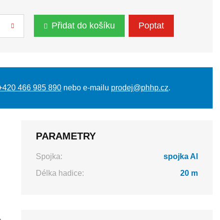
Přidat do košíku
Poptat
+420 466 985 890
nebo e-mailu
prodej@phhp.cz
.
PARAMETRY
Spojka:
spojka Al
Délka hadice:
20 m