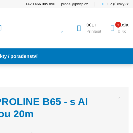
+420 466 985 890
prodej@phhp.cz
│
CZ (Česky)
ÚČET
KOŠÍK
Přihlásit
0 Kč
kty / poradenství
PROLINE B65 - s Al
ou 20m