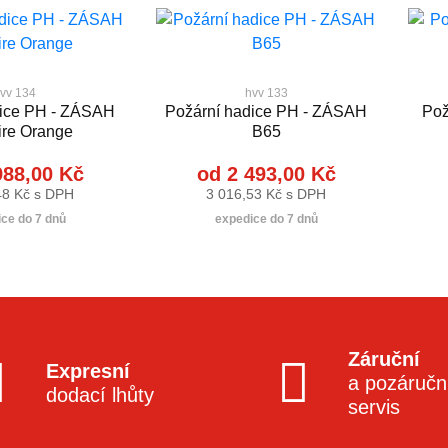
vv 134
hvv 133
dice PH - ZÁSAH
Požární hadice PH - ZÁSAH
Pož
ire Orange
B65
988,00 Kč
od 2 493,00 Kč
48 Kč s DPH
3 016,53 Kč s DPH
ce do 7 dnů
expedice do 7 dnů
Záruční
Expresní
a pozáručn
dodací lhůty
servis