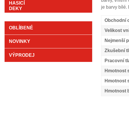
barvy, vnitřn
je barvy bílé.
Obchodní o
OBLÍBENÉ
Velikost vn
Nejmenší p
NOVINKY
Zkušební t
VÝPRODEJ
Pracovní tl
Hmotnost 
Hmotnost s
Hmotnost b