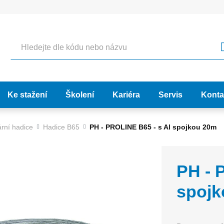
Hledat
Ke stažení
Školení
Kariéra
Servis
Konta
rní hadice
Hadice B65
PH - PROLINE B65 - s Al spojkou 20m
PH - 
spojk