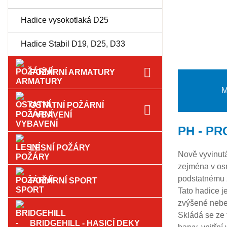
Hadice vysokotlaká D25
Hadice Stabil D19, D25, D33
POŽÁRNÍ ARMATURY
M
OSTATNÍ POŽÁRNÍ
VYBAVENÍ
PH - PR
LESNÍ POŽÁRY
Nově vyvinutá
zejména v os
podstatnému z
POŽÁRNÍ SPORT
Tato hadice j
zvýšené nebe
Skládá se ze 
BRIDGEHILL - HASICÍ DEKY