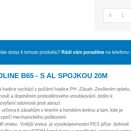
Počet
áte dotaz k tomuto produktu?
Rádi vám poradíme
na telefonu
OLINE B65 - S AL SPOJKOU 20M
 hadice vychází z požární hadice PH -Zásah. Zesílením opletu,
nově a doplněním protioděrového vroubkování, došlo k
výšení odolnosti proti abrazi.
e určena k zásahům v lesním a horském terénu a tam, kde je
zpečí mechanického poškození.
tří vrstev. Vnější vrstva je vysokopevnostní PES příze duhové