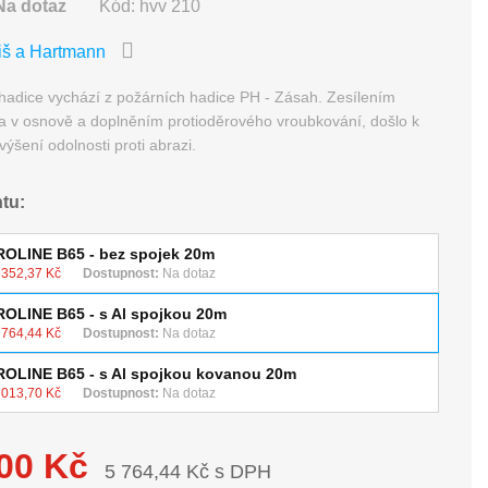
Na dotaz
Kód:
hvv 210
iš a Hartmann
hadice vychází z požárních hadice PH - Zásah. Zesílením
a v osnově a doplněním protioděrového vroubkování, došlo k
ýšení odolnosti proti abrazi.
ntu:
ROLINE B65 - bez spojek 20m
 352,37 Kč
Dostupnost:
Na dotaz
ROLINE B65 - s Al spojkou 20m
 764,44 Kč
Dostupnost:
Na dotaz
ROLINE B65 - s Al spojkou kovanou 20m
 013,70 Kč
Dostupnost:
Na dotaz
,00 Kč
5 764,44 Kč s DPH