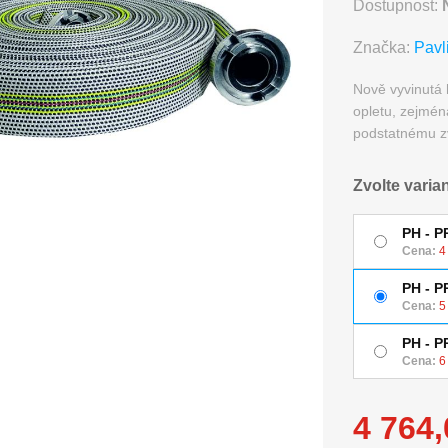
Dostupnost:
Značka:
Pavl
Nově vyvinutá 
opletu, zejmén
podstatnému zv
Zvolte varia
PH - P
Cena:
4
PH - P
Cena:
5
PH - P
Cena:
6
4 764