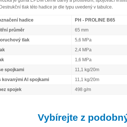
í vložka je guma EPDM černé barvy a prostřední, spojovací vrstva
 Destrukční tlak této hadice je dle typu uvedený v tabulce.
značení hadice
PH - PROLINE B65
itřní průměr
65 mm
oruchový tlak
5,6 MPa
lak
2,4 MPa
ak
1,6 MPa
se spojkami
11,1 kg/20m
 kovanými Al spojkami
11,1 kg/20m
ez spojek
498 g/m
Vybírejte z podobn