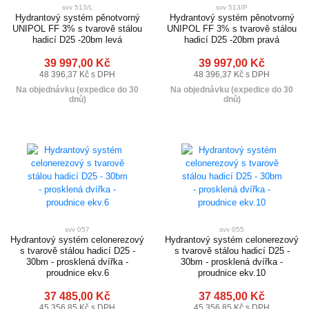
svv 513/L
svv 513/P
Hydrantový systém pěnotvorný
Hydrantový systém pěnotvorný
UNIPOL FF 3% s tvarově stálou
UNIPOL FF 3% s tvarově stálou
hadicí D25 -20bm levá
hadicí D25 -20bm pravá
39 997,00 Kč
39 997,00 Kč
48 396,37 Kč s DPH
48 396,37 Kč s DPH
Na objednávku (expedice do 30
Na objednávku (expedice do 30
dnů)
dnů)
svv 057
svv 055
Hydrantový systém celonerezový
Hydrantový systém celonerezový
s tvarově stálou hadicí D25 -
s tvarově stálou hadicí D25 -
30bm - prosklená dvířka -
30bm - prosklená dvířka -
proudnice ekv.6
proudnice ekv.10
37 485,00 Kč
37 485,00 Kč
45 356,85 Kč s DPH
45 356,85 Kč s DPH