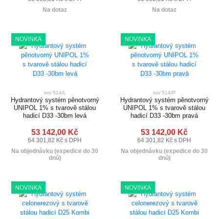
Na dotaz
Na dotaz
NOVINKA
NOVINKA
svv 514/L
svv 514/P
Hydrantový systém pěnotvorný
Hydrantový systém pěnotvorný
UNIPOL 1% s tvarově stálou
UNIPOL 1% s tvarově stálou
hadicí D33 -30bm levá
hadicí D33 -30bm pravá
53 142,00 Kč
53 142,00 Kč
64 301,82 Kč s DPH
64 301,82 Kč s DPH
Na objednávku (expedice do 30
Na objednávku (expedice do 30
dnů)
dnů)
NOVINKA
NOVINKA