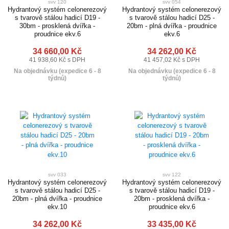
svv 120
svv 054
Hydrantový systém celonerezový
Hydrantový systém celonerezový
s tvarově stálou hadicí D19 -
s tvarově stálou hadicí D25 -
30bm - prosklená dvířka -
20bm - plná dvířka - proudnice
proudnice ekv.6
ekv.6
34 660,00 Kč
34 262,00 Kč
41 938,60 Kč s DPH
41 457,02 Kč s DPH
Na objednávku (expedice 6 - 8
Na objednávku (expedice 6 - 8
týdnů)
týdnů)
svv 033
svv 122
Hydrantový systém celonerezový
Hydrantový systém celonerezový
s tvarově stálou hadicí D25 -
s tvarově stálou hadicí D19 -
20bm - plná dvířka - proudnice
20bm - prosklená dvířka -
ekv.10
proudnice ekv.6
34 262,00 Kč
33 435,00 Kč