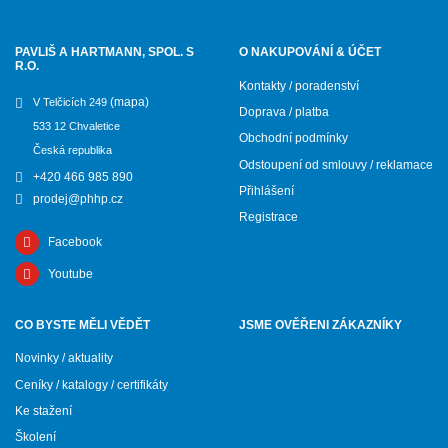
PAVLIŠ A HARTMANN, SPOL. S
O NAKUPOVÁNÍ & ÚČET
R.O.
Kontakty / poradenství
(mapa)
V Telčicích 249
Doprava / platba
533 12 Chvaletice
Obchodní podmínky
Česká republika
Odstoupení od smlouvy / reklamace
+420 466 985 890
Přihlášení
prodej@phhp.cz
Registrace
Facebook
Youtube
CO BYSTE MĚLI VĚDĚT
JSME OVĚŘENI ZÁKAZNÍKY
Novinky / aktuality
Ceníky / katalogy / certifikáty
Ke stažení
Školení