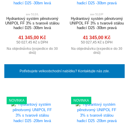
svv 512/L
svv 512/P
Hydrantový systém pěnotvorný
Hydrantový systém pěnotvorný
UNIPOL FF 3% s tvarově stálou
UNIPOL FF 3% s tvarově stálou
hadicí D25 -30bm levá
hadicí D25 -30bm pravá
41 345,00 Kč
41 345,00 Kč
50 027,45 Kč s DPH
50 027,45 Kč s DPH
Na objednávku (expedice do 30
Na objednávku (expedice do 30
dnů)
dnů)
Potřebujete velkoobchodní nabídku? Kontaktujte nás zde.
NOVINKA
NOVINKA