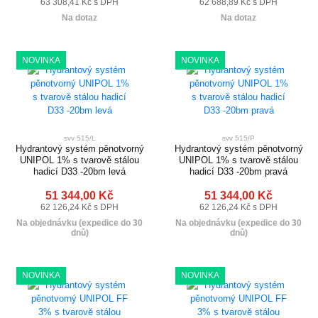
63 308,41 Kč s DPH
62 688,89 Kč s DPH
Na dotaz
Na dotaz
NOVINKA
NOVINKA
svv 515/L
svv 515/P
Hydrantový systém pěnotvorný
Hydrantový systém pěnotvorný
UNIPOL 1% s tvarově stálou
UNIPOL 1% s tvarově stálou
hadicí D33 -20bm levá
hadicí D33 -20bm pravá
51 344,00 Kč
51 344,00 Kč
62 126,24 Kč s DPH
62 126,24 Kč s DPH
Na objednávku (expedice do 30
Na objednávku (expedice do 30
dnů)
dnů)
NOVINKA
NOVINKA