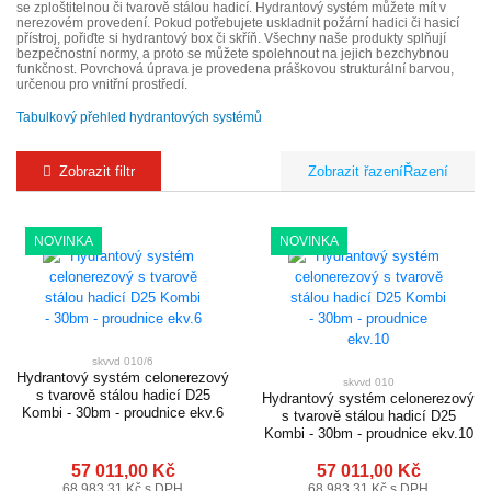
se zploštitelnou či tvarově stálou hadicí. Hydrantový systém můžete mít v
nerezovém provedení. Pokud potřebujete uskladnit požární hadici či hasicí
přístroj, pořiďte si hydrantový box či skříň. Všechny naše produkty splňují
bezpečnostní normy, a proto se můžete spolehnout na jejich bezchybnou
funkčnost. Povrchová úprava je provedena práškovou strukturální barvou,
určenou pro vnitřní prostředí.
Tabulkový přehled hydrantových systémů
Zobrazit filtr
Řazení
NOVINKA
NOVINKA
skvvd 010/6
Hydrantový systém celonerezový
skvvd 010
s tvarově stálou hadicí D25
Hydrantový systém celonerezový
Kombi - 30bm - proudnice ekv.6
s tvarově stálou hadicí D25
Kombi - 30bm - proudnice ekv.10
57 011,00 Kč
57 011,00 Kč
68 983,31 Kč s DPH
68 983,31 Kč s DPH