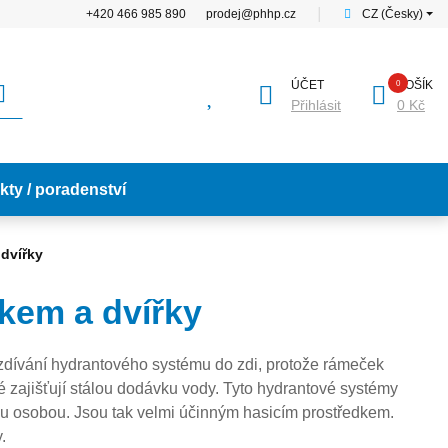
+420 466 985 890
prodej@phhp.cz
│
CZ (Česky)
ÚČET
KOŠÍK
Přihlásit
0 Kč
kty / poradenství
dvířky
kem a dvířky
zdívání hydrantového systému do zdi, protože rámeček
ré zajišťují stálou dodávku vody. Tyto hydrantové systémy
nou osobou. Jsou tak velmi účinným hasicím prostředkem.
.