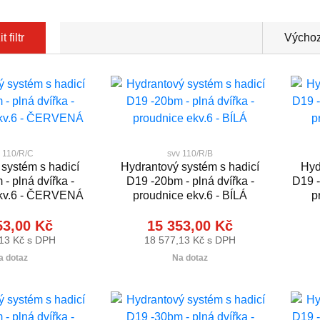
 filtr
Výchoz
 110/R/C
svv 110/R/B
systém s hadicí
Hydrantový systém s hadicí
Hyd
- plná dvířka -
D19 -20bm - plná dvířka -
D19 -
ekv.6 - ČERVENÁ
proudnice ekv.6 - BÍLÁ
p
53,00 Kč
15 353,00 Kč
13 Kč s DPH
18 577,13 Kč s DPH
a dotaz
Na dotaz