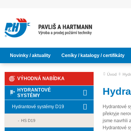
Novinky / aktuality
Ceníky / katalogy / certifikáty
Úvod
Hydr
VÝHODNÁ NABÍDKA
Hydra
HYDRANTOVÉ
SYSTÉMY
Hydrantové s
Hydrantové systémy D19
překryje nero
HS D19
jsme navrhli 
Hydrantové sy