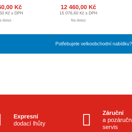
60,00 Kč
12 460,00 Kč
60 Kč s DPH
15 076,60 Kč s DPH
a dotaz
Na dotaz
Potřebujete velkoobchodní nabídku? 
Záruční
Expresní
a pozáručn
dodací lhůty
servis