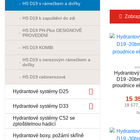
HS D19 s rámečkem a dvířky
Zobrazit
HS D19 k zapuštění do zdi
HS D19 PH-Plus DESIGNOVÉ
PROVEDENÍ
HS D19 KOMBI
HS D19 s nerezovým rámečkem a
dvířky
svv
Hydrantový 
HS D19 celonerezové
D19 -20bm 
proudnice 
Hydrantové systémy D25
15 3
18 577,
Hydrantové systémy D33
N
Hydrantové systémy C52 se
zploštitelnou hadicí
Hydrantové boxy, požární skříně