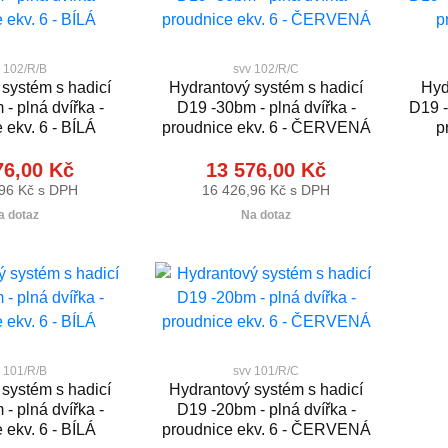
 102/R/B
svv 102/R/C
systém s hadicí
Hydrantový systém s hadicí
Hyd
- plná dvířka -
D19 -30bm - plná dvířka -
D19 -
 ekv. 6 - BÍLÁ
proudnice ekv. 6 - ČERVENÁ
p
76,00 Kč
13 576,00 Kč
96 Kč s DPH
16 426,96 Kč s DPH
a dotaz
Na dotaz
 101/R/B
svv 101/R/C
systém s hadicí
Hydrantový systém s hadicí
- plná dvířka -
D19 -20bm - plná dvířka -
 ekv. 6 - BÍLÁ
proudnice ekv. 6 - ČERVENÁ