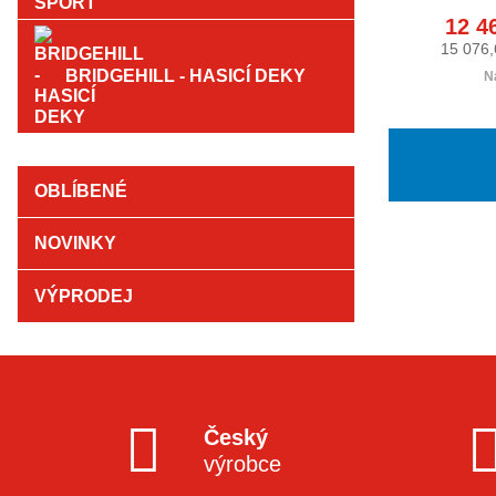
12 4
15 076,
BRIDGEHILL - HASICÍ DEKY
N
OBLÍBENÉ
NOVINKY
VÝPRODEJ
Český
výrobce