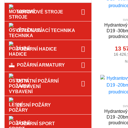
MOTOROVÉ STROJE
svv
Hydrantový 
OSVĚTLOVACÍ TECHNIKA
D19 -30bm 
proudnice
13 5
POŽÁRNÍ HADICE
16 426,
N
POŽÁRNÍ ARMATURY
OSTATNÍ POŽÁRNÍ
VYBAVENÍ
LESNÍ POŽÁRY
svv
Hydrantový 
D19 -20bm 
proudnice
POŽÁRNÍ SPORT