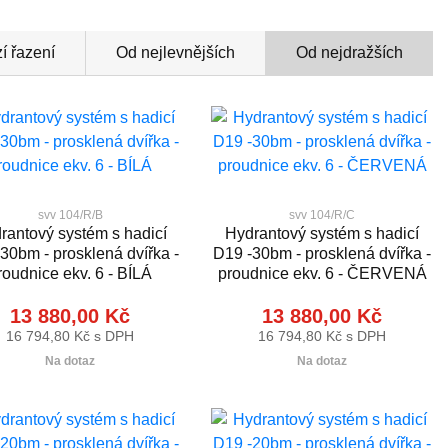
í řazení
Od nejlevnějších
Od nejdražších
svv 104/R/B
svv 104/R/C
rantový systém s hadicí
Hydrantový systém s hadicí
30bm - prosklená dvířka -
D19 -30bm - prosklená dvířka -
roudnice ekv. 6 - BÍLÁ
proudnice ekv. 6 - ČERVENÁ
13 880,00 Kč
13 880,00 Kč
16 794,80 Kč s DPH
16 794,80 Kč s DPH
Na dotaz
Na dotaz