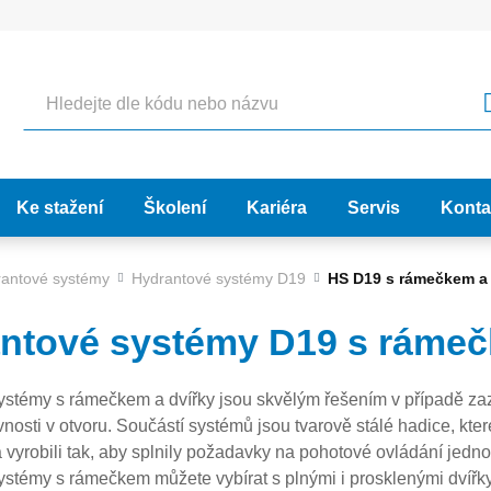
Hledat
Ke stažení
Školení
Kariéra
Servis
Konta
antové systémy
Hydrantové systémy D19
HS D19 s rámečkem a 
ntové systémy D19 s rámeč
ystémy s rámečkem a dvířky jsou skvělým řešením v případě za
vnosti v otvoru. Součástí systémů jsou tvarově stálé hadice, kte
a vyrobili tak, aby splnily požadavky na pohotové ovládání jed
stémy s rámečkem můžete vybírat s plnými i prosklenými dvířky