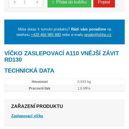
Přidat do košíku
Poptat
Počet
Máte dotaz k tomuto produktu?
Rádi vám poradíme
na
telefonu
+420 466 985 890
nebo e-mailu
prodej@phhp.cz
.
VÍČKO ZASLEPOVACÍ A110 VNĚJŠÍ ZÁVIT
RD130
TECHNICKÁ DATA
Hmotnost
0,933 kg
Pracovní tlak
1,6 MPa
ZAŘAZENÍ PRODUKTU
Zaslepovací víčka