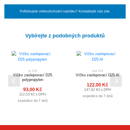
Potřebujete velkoobchodní nabídku? Kontaktujte nás zde.
Vybírejte z podobných produktů
vv 130
pop 012
Víčko zaslepovací D25
Víčko zaslepovací D25 Al
polypropylen
122,00 Kč
93,00 Kč
147,62 Kč s DPH
112,53 Kč s DPH
expedice do 7 dnů
expedice do 7 dnů