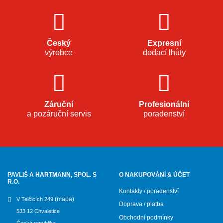
Český
Expresní
výrobce
dodací lhůty
Záruční
Profesionální
a pozáruční servis
poradenství
PAVLIŠ A HARTMANN, SPOL. S
O NAKUPOVÁNÍ & ÚČET
R.O.
Kontakty / poradenství
(mapa)
V Telčicích 249
Doprava / platba
533 12 Chvaletice
Obchodní podmínky
Česká republika