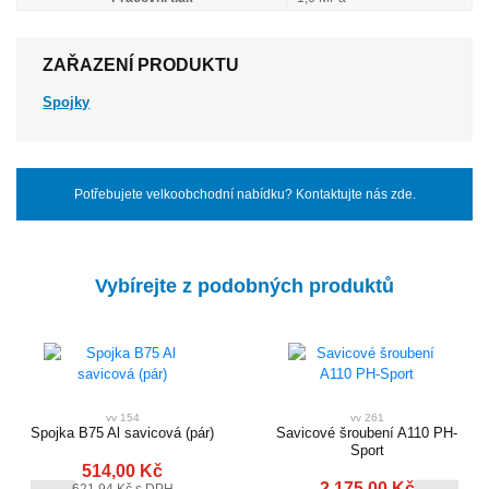
ZAŘAZENÍ PRODUKTU
Spojky
Potřebujete velkoobchodní nabídku? Kontaktujte nás zde.
Vybírejte z podobných produktů
vv 154
vv 261
Spojka B75 Al savicová (pár)
Savicové šroubení A110 PH-
Sport
514,00 Kč
2 175,00 Kč
621,94 Kč s DPH