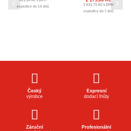
2 631,75 Kč s DPH
expedice do 14 dnů
expedice do 7 dnů
Český
Expresní
výrobce
dodací lhůty
Záruční
Profesionální