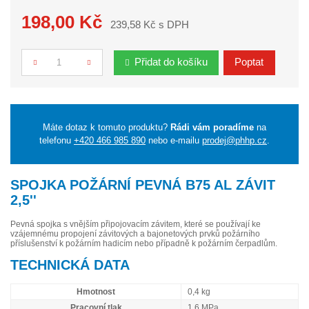
198,00 Kč
239,58 Kč s DPH
Přidat do košíku
Poptat
Počet
Máte dotaz k tomuto produktu?
Rádi vám poradíme
na
telefonu
+420 466 985 890
nebo e-mailu
prodej@phhp.cz
.
SPOJKA POŽÁRNÍ PEVNÁ B75 AL ZÁVIT
2,5''
Pevná spojka s vnějším připojovacím závitem, které se používají ke
vzájemnému propojení závitových a bajonetových prvků požárního
příslušenství k požárním hadicím nebo případně k požárním čerpadlům.
TECHNICKÁ DATA
Hmotnost
0,4 kg
Pracovní tlak
1,6 MPa