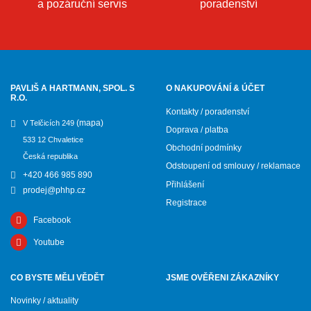
a pozáruční servis
poradenství
PAVLIŠ A HARTMANN, SPOL. S
O NAKUPOVÁNÍ & ÚČET
R.O.
Kontakty / poradenství
(mapa)
V Telčicích 249
Doprava / platba
533 12 Chvaletice
Obchodní podmínky
Česká republika
Odstoupení od smlouvy / reklamace
+420 466 985 890
Přihlášení
prodej@phhp.cz
Registrace
Facebook
Youtube
CO BYSTE MĚLI VĚDĚT
JSME OVĚŘENI ZÁKAZNÍKY
Novinky / aktuality