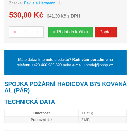
Značka:
Pavliš a Hartmann
530,00 Kč
641,30 Kč s DPH
Přidat do košíku
Poptat
Počet
Máte dotaz k tomuto produktu?
Rádi vám poradíme
na
telefonu
+420 466 985 890
nebo e-mailu
prodej@phhp.cz
.
SPOJKA POŽÁRNÍ HADICOVÁ B75 KOVANÁ
AL (PÁR)
TECHNICKÁ DATA
Hmotnost
1 075 g
Pracovní tlak
2 MPa