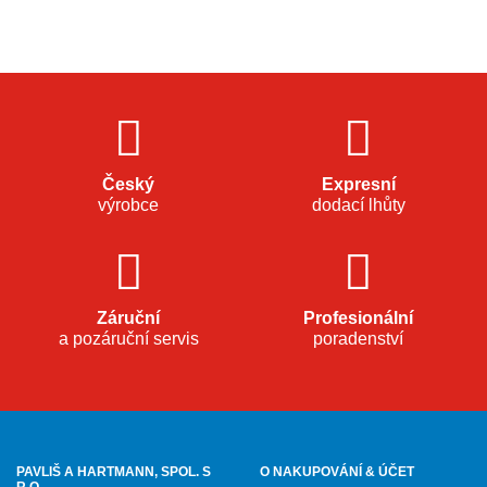
Český
Expresní
výrobce
dodací lhůty
Záruční
Profesionální
a pozáruční servis
poradenství
PAVLIŠ A HARTMANN, SPOL. S
O NAKUPOVÁNÍ & ÚČET