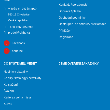
R.O.
Kontakty / poradenství
(mapa)
V Telčicích 249
Doprava / platba
533 12 Chvaletice
Obchodní podmínky
Česká republika
Odstoupení od smlouvy / reklamace
+420 466 985 890
Přihlášení
prodej@phhp.cz
Registrace
Facebook
Youtube
CO BYSTE MĚLI VĚDĚT
JSME OVĚŘENI ZÁKAZNÍKY
Novinky / aktuality
Ceníky / katalogy / certifikáty
Ke stažení
Školení
Kariéra / volná místa
Servis