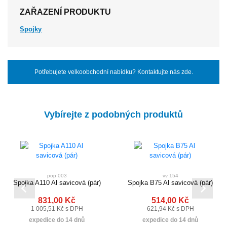
ZAŘAZENÍ PRODUKTU
Spojky
Potřebujete velkoobchodní nabídku? Kontaktujte nás zde.
Vybírejte z podobných produktů
pop 003
vv 154
Spojka A110 Al savicová (pár)
Spojka B75 Al savicová (pár)
831,00 Kč
514,00 Kč
1 005,51 Kč s DPH
621,94 Kč s DPH
expedice do 14 dnů
expedice do 14 dnů