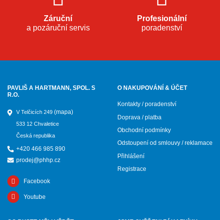
Záruční
Profesionální
a pozáruční servis
poradenství
PAVLIŠ A HARTMANN, SPOL. S
O NAKUPOVÁNÍ & ÚČET
R.O.
Kontakty / poradenství
(mapa)
V Telčicích 249
Doprava / platba
533 12 Chvaletice
Obchodní podmínky
Česká republika
Odstoupení od smlouvy / reklamace
+420 466 985 890
Přihlášení
prodej@phhp.cz
Registrace
Facebook
Youtube