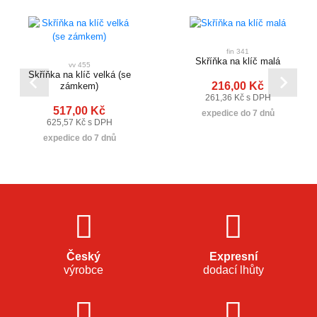
fin 341
Skříňka na klíč malá
vv 455
Skříňka na klíč velká (se
216,00 Kč
zámkem)
261,36 Kč s DPH
517,00 Kč
expedice do 7 dnů
625,57 Kč s DPH
expedice do 7 dnů
Český
Expresní
výrobce
dodací lhůty