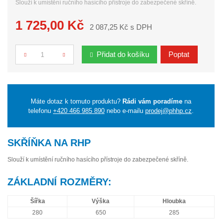
Slouží k umístění ručního hasícího přístroje do zabezpečené skříně.
1 725,00 Kč
2 087,25 Kč s DPH
Přidat do košíku
Poptat
Počet
Máte dotaz k tomuto produktu?
Rádi vám poradíme
na
telefonu
+420 466 985 890
nebo e-mailu
prodej@phhp.cz
.
SKŘÍŇKA NA RHP
Slouží k umístění ručního hasícího přístroje do zabezpečené skříně.
ZÁKLADNÍ ROZMĚRY:
Šířka
Výška
Hloubka
280
650
285