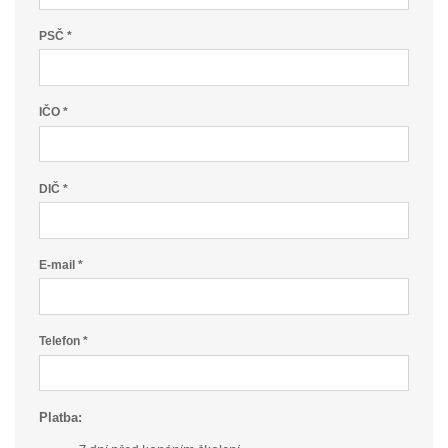
PSČ *
IČO *
DIČ *
E-mail *
Telefon *
Platba: