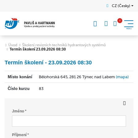
CZ (Česky)
Úvod
Školení revizních techniků hydrantových systémů
Termín školení 23.09.2026 08:30
Termín školení - 23.09.2026 08:30
Místo konání
Bělohorská 645, 281 26 Týnec nad Labem
(mapa)
Číslo kurzu
83
Jméno *
Příjmení *