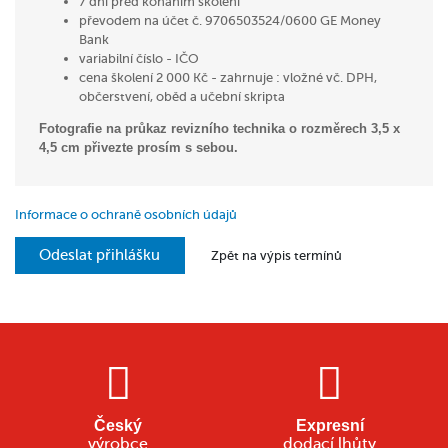
7 dní před konáním školení
převodem na účet č. 9706503524/0600 GE Money
Bank
variabilní číslo - IČO
cena školení 2 000 Kč - zahrnuje : vložné vč. DPH,
občerstvení, oběd a učební skripta
Fotografie na průkaz revizního technika o rozměrech 3,5 x
4,5 cm přivezte prosím s sebou.
Informace o ochraně osobních údajů
Odeslat přihlášku
Zpět na výpis termínů
Český
Expresní
výrobce
dodací lhůty