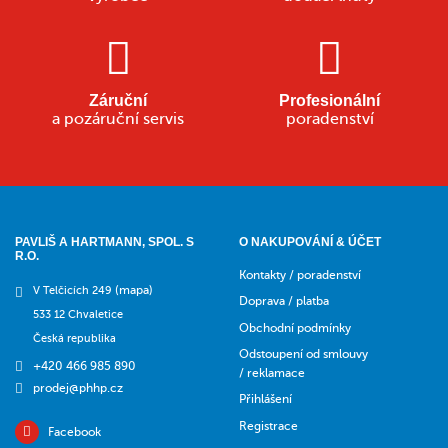
Záruční
Profesionální
a pozáruční servis
poradenství
PAVLIŠ A HARTMANN, SPOL. S
O NAKUPOVÁNÍ & ÚČET
R.O.
Kontakty / poradenství
(mapa)
V Telčicích 249
Doprava / platba
533 12 Chvaletice
Obchodní podmínky
Česká republika
Odstoupení od smlouvy
+420 466 985 890
/ reklamace
prodej@phhp.cz
Přihlášení
Registrace
Facebook