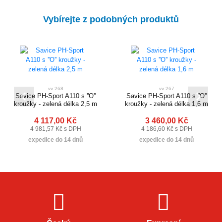
Vybírejte z podobných produktů
vv 268
vv 267
Savice PH-Sport A110 s ''O''
Savice PH-Sport A110 s ''O''
kroužky - zelená délka 2,5 m
kroužky - zelená délka 1,6 m
4 117,00 Kč
3 460,00 Kč
4 981,57 Kč s DPH
4 186,60 Kč s DPH
expedice do 14 dnů
expedice do 14 dnů