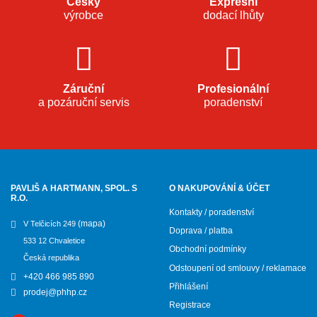
Český
Expresní
výrobce
dodací lhůty
Záruční
Profesionální
a pozáruční servis
poradenství
PAVLIŠ A HARTMANN, SPOL. S
O NAKUPOVÁNÍ & ÚČET
R.O.
Kontakty / poradenství
(mapa)
V Telčicích 249
Doprava / platba
533 12 Chvaletice
Obchodní podmínky
Česká republika
Odstoupení od smlouvy / reklamace
+420 466 985 890
Přihlášení
prodej@phhp.cz
Registrace