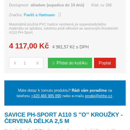
Dostupnost:
skladem (expedice do 14 dnů)
Kód:
vv 266
Značka:
Pavliš a Hartmann
Maximálně pružná PVC hadice vyrobená ze superelastického
materiálu se spirálou, odolnou proti otřesům se savicovým šroubením
A110 PH-Sport.
4 117,00 Kč
4 981,57 Kč s DPH
Přidat do košíku
Poptat
Počet
Máte dotaz k tomuto produktu?
Rádi vám poradíme
na
telefonu
+420 466 985 890
nebo e-mailu
prodej@phhp.cz
.
SAVICE PH-SPORT A110 S ''O'' KROUŽKY -
ČERVENÁ DÉLKA 2,5 M