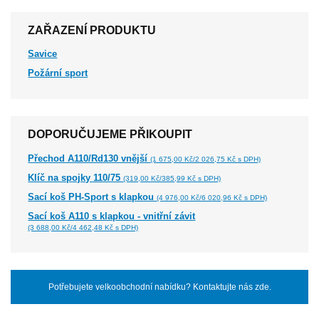
ZAŘAZENÍ PRODUKTU
Savice
Požární sport
DOPORUČUJEME PŘIKOUPIT
Přechod A110/Rd130 vnější
(1 675,00 Kč/2 026,75 Kč s DPH)
Klíč na spojky 110/75
(319,00 Kč/385,99 Kč s DPH)
Sací koš PH-Sport s klapkou
(4 976,00 Kč/6 020,96 Kč s DPH)
Sací koš A110 s klapkou - vnitřní závit
(3 688,00 Kč/4 462,48 Kč s DPH)
Potřebujete velkoobchodní nabídku? Kontaktujte nás zde.