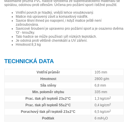
Maximálně pružná PVC hadice vyrobená ze superelastického materiálu se
spirálou, odolnou proti otřesům. Určena pro požární sport i běžné použití.
Vnitřní povrch je hladký, vnější lehce vroubkovaný.
Matice má upravený závit a komaxitový nástřik.
Savice těsní ihned po napojení, i když matice ještě není
zašroubována.
Savicové šroubení je upraveno pro požární sport a je osazeno dvěma
'O' - kroužky.
Tato hadice se může používat i při nízkých teplotách.
Je odolná proti většině chemikálií a UV záření.
Hmotnost 8,3 kg
TECHNICKÁ DATA
Vnitřní průměr
105 mm
Hmotnost
2800 g/m
Síla stěny
6,8 mm
Min. poloměr ohybu
335 mm
2
Prac. tlak při teplotě 23±2°C
1,3 kg/cm
2
Prac. tlak při teplotě 55±2°C
0,4 kg/cm
2
Poruchový tlak při teplotě 23±2°C
6,5 kg/cm
Podtlak
6 m/H
O
2