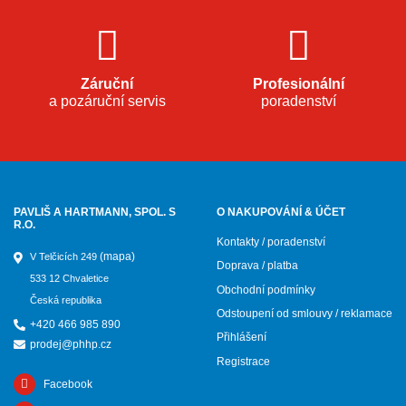
Záruční
Profesionální
a pozáruční servis
poradenství
PAVLIŠ A HARTMANN, SPOL. S
O NAKUPOVÁNÍ & ÚČET
R.O.
Kontakty / poradenství
(mapa)
V Telčicích 249
Doprava / platba
533 12 Chvaletice
Obchodní podmínky
Česká republika
Odstoupení od smlouvy / reklamace
+420 466 985 890
Přihlášení
prodej@phhp.cz
Registrace
Facebook