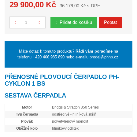
29 900,00 Kč
36 179,00 Kč s DPH
Přidat do košíku
Poptat
Počet
Máte dotaz k tomuto produktu?
Rádi vám poradíme
na
telefonu
+420 466 985 890
nebo e-mailu
prodej@phhp.cz
.
PŘENOSNÉ PLOVOUCÍ ČERPADLO PH-
CYKLON 1 BS
SESTAVA ČERPADLA
Motor
Briggs & Stratton 850 Series
Typ čerpadla
odstředivé - hliníková skříň
Plovák
polyetylénový monolit
Oběžné kolo
hliníkový odlitek