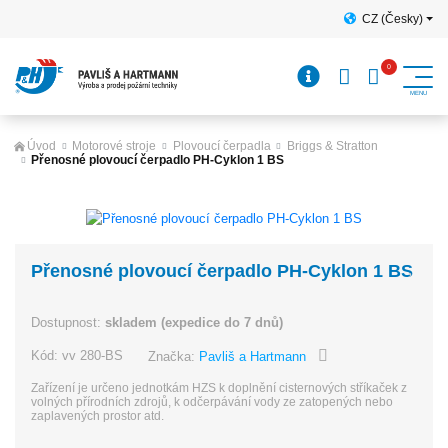
CZ (Česky)
Úvod
Motorové stroje
Plovoucí čerpadla
Briggs & Stratton
Přenosné plovoucí čerpadlo PH-Cyklon 1 BS
Přenosné plovoucí čerpadlo PH-Cyklon 1 BS
Dostupnost:
skladem (expedice do 7 dnů)
Kód:
vv 280-BS
Značka:
Pavliš a Hartmann
Zařízení je určeno jednotkám HZS k doplnění cisternových stříkaček z
volných přírodních zdrojů, k odčerpávání vody ze zatopených nebo
zaplavených prostor atd.