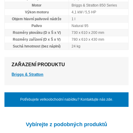
Motor
Briggs & Stratton 850 Series
Výkon motoru
4,1 kW / 5,5 HP
Objem hlavní palivové nádrže
1 l
Palivo
Natural 95
Rozměry plováku (D x Š x V)
730 x 610 x 200 mm
Rozměry zařízení (D x Š x V)
780 x 610 x 430 mm
Suchá hmotnost (bez náplní)
24 kg
ZAŘAZENÍ PRODUKTU
Briggs & Stratton
Potřebujete velkoobchodní nabídku? Kontaktujte nás zde.
Vybírejte z podobných produktů