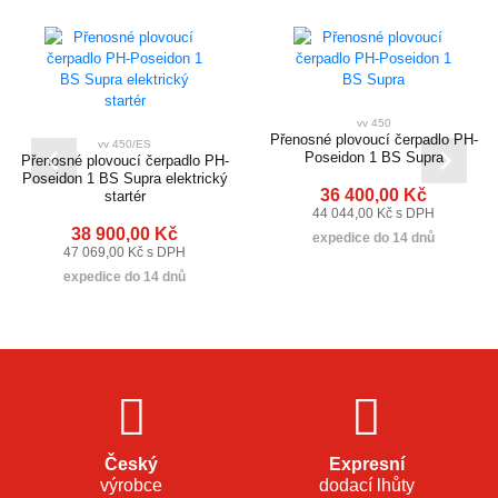
vv 450
Přenosné plovoucí čerpadlo PH-
vv 450/ES
Poseidon 1 BS Supra
Přenosné plovoucí čerpadlo PH-
Poseidon 1 BS Supra elektrický
36 400,00 Kč
startér
44 044,00 Kč s DPH
38 900,00 Kč
expedice do 14 dnů
47 069,00 Kč s DPH
expedice do 14 dnů
Český
Expresní
výrobce
dodací lhůty