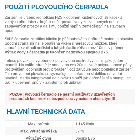
POUŽITÍ PLOVOUCÍHO ČERPADLA
Zařízení je určeno jednotkám HZS k doplnění cisternových stříkaček z
volných přírodních zdrojů, k odčerpávání vody ze zatopených nebo
zaplavených prostor a dalšímu použití např. v zemědělství, na stavbách
apod.
Skříň čerpadla ze slitiny hliníku je přišroubována k přírubě motoru a plováku.
Spodní strana skříně je opatřena víkem s nerezovou mřížkou, které
zabraňuje vniknutí nečistot a tuhých částic větších než 10mm v průměru.
Výtlak vody z čerpadla je ukončen hadicovou spojkou B75.
Těleso plováku je vyrobeno z polyetylénu odstředivým litím jako jeden
monolit. Na vnitřní straně je naneseno cca 20mm tvrdé polyuretanové pěny
pro zvětšení odolnosti proti proražení, což zaručuje nepotopitelnost zařízení.
Toto provedení plováku se vyznačuje mimořádnou stabilitou na vodní
hladině. Madla integrovaná do plováku slouží jak k přenášení a manipulaci,
tak i k upevnění šňůry k zajištění proti uplavání.
POZOR: Plovoucí čerpadlo se nesmí používat v uzavřených
prostorách kde hrozí nebezpečí otravy oxidem uhelnatým!!!
HLAVNÍ TECHNICKÁ DATA
Max. průtok
1 145 l/min
Max. výtlačná výška
37 m
Výtlačný otvor
Spojka B75