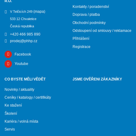
R.O.
Kontakty / poradenství
(mapa)
V Telčicích 249
Doprava / platba
533 12 Chvaletice
Obchodní podmínky
Česká republika
Odstoupení od smlouvy / reklamace
+420 466 985 890
Přihlášení
prodej@phhp.cz
Registrace
Facebook
Youtube
CO BYSTE MĚLI VĚDĚT
JSME OVĚŘENI ZÁKAZNÍKY
Novinky / aktuality
Ceníky / katalogy / certifikáty
Ke stažení
Školení
Kariéra / volná místa
Servis