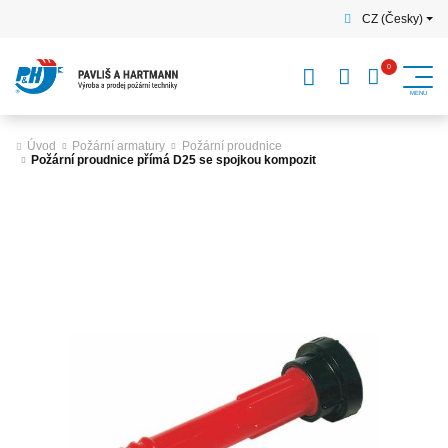
CZ (Česky)
Úvod
Požární armatury
Požární proudnice
Požární proudnice přímá D25 se spojkou kompozit