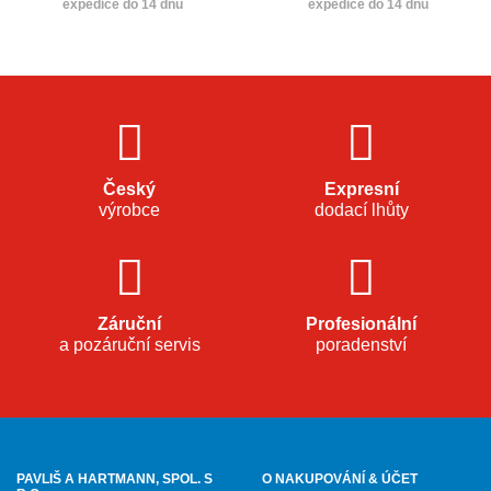
expedice do 14 dnů
expedice do 14 dnů
Český
Expresní
výrobce
dodací lhůty
Záruční
Profesionální
a pozáruční servis
poradenství
PAVLIŠ A HARTMANN, SPOL. S
O NAKUPOVÁNÍ & ÚČET