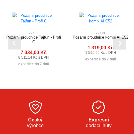
vv 155
vv 113
Požární proudnice Tajfun - Profi
Požární proudnice kombi Al C52
C
1 319,00 Kč
7 034,00 Kč
1 595,99 Kč s DPH
8 511,14 Kč s DPH
expedice do 7 dnů
expedice do 7 dnů
Český
Expresní
výrobce
dodací lhůty