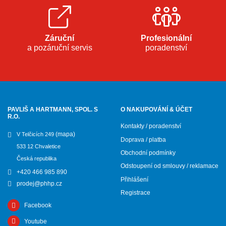
Záruční
Profesionální
a pozáruční servis
poradenství
PAVLIŠ A HARTMANN, SPOL. S
O NAKUPOVÁNÍ & ÚČET
R.O.
Kontakty / poradenství
(mapa)
V Telčicích 249
Doprava / platba
533 12 Chvaletice
Obchodní podmínky
Česká republika
Odstoupení od smlouvy / reklamace
+420 466 985 890
Přihlášení
prodej@phhp.cz
Registrace
Facebook
Youtube