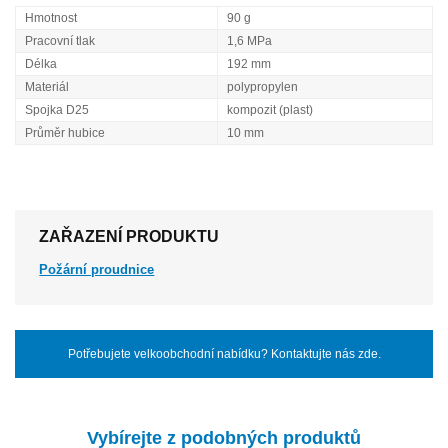
Hmotnost
90 g
Pracovní tlak
1,6 MPa
Délka
192 mm
Materiál
polypropylen
Spojka D25
kompozit (plast)
Průměr hubice
10 mm
ZAŘAZENÍ PRODUKTU
Požární proudnice
Potřebujete velkoobchodní nabídku? Kontaktujte nás zde.
Vybírejte z podobných produktů