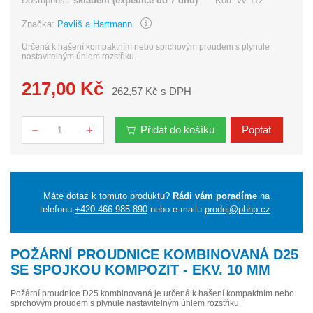
Dostupnost:
skladem (expedice do 7 dnů)
Kód:
vv 112
Značka:
Pavliš a Hartmann
Určená k hašení kompaktním nebo sprchovým proudem s plynule
nastavitelným úhlem rozstřiku.
217,00 Kč
262,57 Kč s DPH
Přidat do košíku
Poptat
Počet
Máte dotaz k tomuto produktu?
Rádi vám poradíme
na
telefonu
+420 466 985 890
nebo e-mailu
prodej@phhp.cz
.
POŽÁRNÍ PROUDNICE KOMBINOVANÁ D25
SE SPOJKOU KOMPOZIT - EKV. 10 MM
Požární proudnice D25 kombinovaná je určená k hašení kompaktním nebo
sprchovým proudem s plynule nastavitelným úhlem rozstřiku.