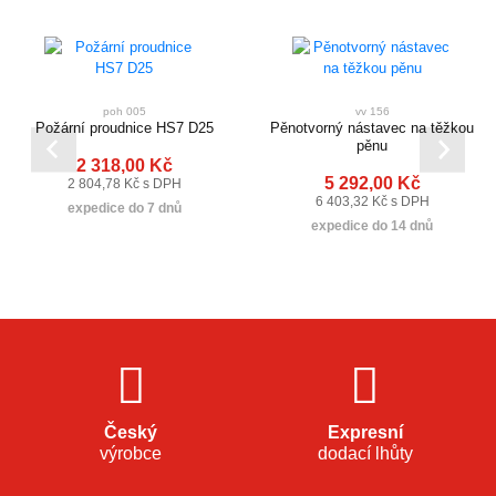
poh 005
vv 156
Požární proudnice HS7 D25
Pěnotvorný nástavec na těžkou
pěnu
2 318,00 Kč
5 292,00 Kč
2 804,78 Kč s DPH
6 403,32 Kč s DPH
expedice do 7 dnů
expedice do 14 dnů
Český
Expresní
výrobce
dodací lhůty