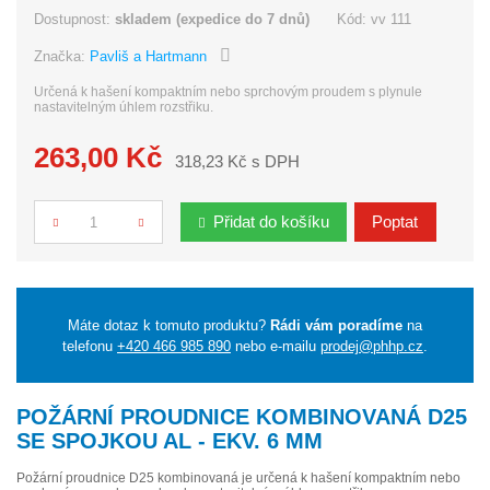
Dostupnost:
skladem (expedice do 7 dnů)
Kód:
vv 111
Značka:
Pavliš a Hartmann
Určená k hašení kompaktním nebo sprchovým proudem s plynule
nastavitelným úhlem rozstřiku.
263,00 Kč
318,23 Kč s DPH
Přidat do košíku
Poptat
Počet
Máte dotaz k tomuto produktu?
Rádi vám poradíme
na
telefonu
+420 466 985 890
nebo e-mailu
prodej@phhp.cz
.
POŽÁRNÍ PROUDNICE KOMBINOVANÁ D25
SE SPOJKOU AL - EKV. 6 MM
Požární proudnice D25 kombinovaná je určená k hašení kompaktním nebo