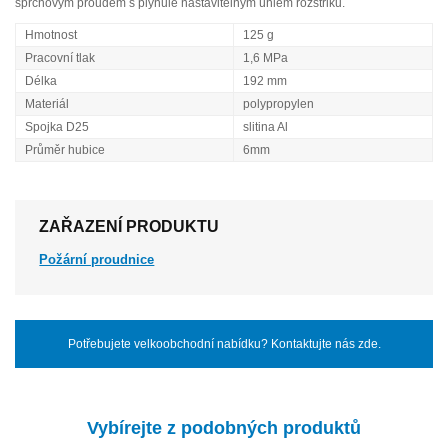
sprchovým proudem s plynule nastavitelným úhlem rozstřiku.
Hmotnost
125 g
Pracovní tlak
1,6 MPa
Délka
192 mm
Materiál
polypropylen
Spojka D25
slitina Al
Průměr hubice
6mm
ZAŘAZENÍ PRODUKTU
Požární proudnice
Potřebujete velkoobchodní nabídku? Kontaktujte nás zde.
Vybírejte z podobných produktů