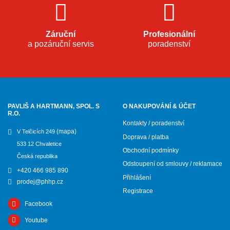
Záruční
Profesionální
a pozáruční servis
poradenství
PAVLIŠ A HARTMANN, SPOL. S
O NAKUPOVÁNÍ & ÚČET
R.O.
Kontakty / poradenství
(mapa)
V Telčicích 249
Doprava / platba
533 12 Chvaletice
Obchodní podmínky
Česká republika
Odstoupení od smlouvy / reklamace
+420 466 985 890
Přihlášení
prodej@phhp.cz
Registrace
Facebook
Youtube