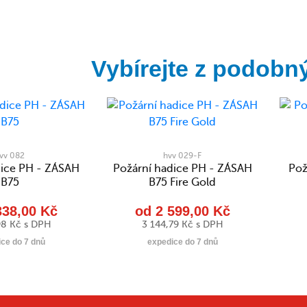
Vybírejte z podobn
vv 082
hvv 029-F
dice PH - ZÁSAH
Požární hadice PH - ZÁSAH
Pož
B75
B75 Fire Gold
338,00 Kč
od 2 599,00 Kč
98 Kč s DPH
3 144,79 Kč s DPH
ce do 7 dnů
expedice do 7 dnů