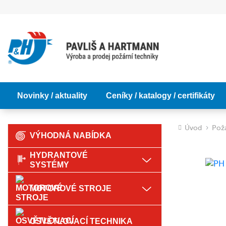
Novinky / aktuality
Ceníky / katalogy / certifikáty
Úvod
Požá
VÝHODNÁ NABÍDKA
HYDRANTOVÉ
SYSTÉMY
MOTOROVÉ STROJE
OSVĚTLOVACÍ TECHNIKA