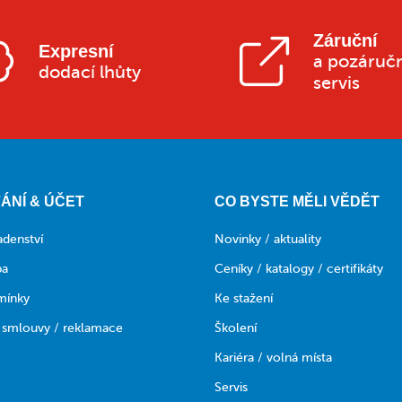
Záruční
Expresní
a pozáruč
dodací lhůty
servis
ÁNÍ & ÚČET
CO BYSTE MĚLI VĚDĚT
adenství
Novinky / aktuality
ba
Ceníky / katalogy / certifikáty
mínky
Ke stažení
 smlouvy / reklamace
Školení
Kariéra / volná místa
Servis