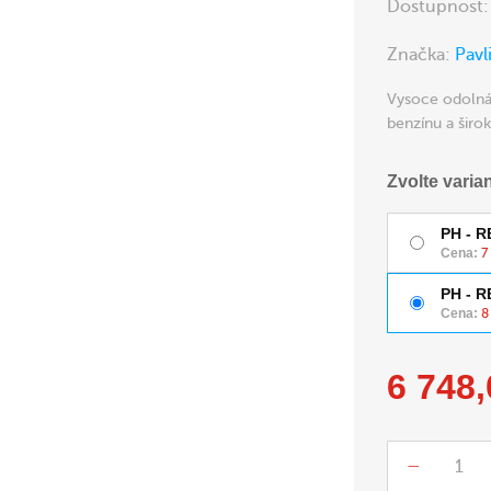
Dostupnost
Značka:
Pavl
Vysoce odolná 
benzínu a širo
Zvolte varia
PH - R
Cena:
7
PH - R
Cena:
8
6 748
Počet