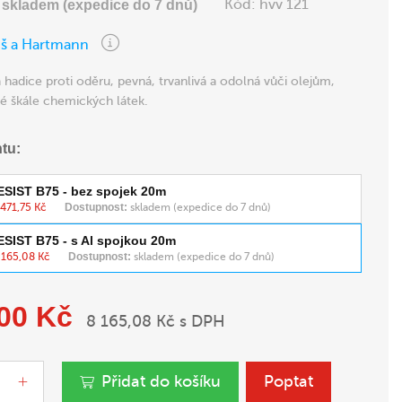
Kód:
hvv 121
:
skladem (expedice do 7 dnů)
iš a Hartmann
hadice proti oděru, pevná, trvanlivá a odolná vůči olejům,
ké škále chemických látek.
ntu:
ESIST B75 - bez spojek 20m
 471,75 Kč
Dostupnost:
skladem (expedice do 7 dnů)
ESIST B75 - s Al spojkou 20m
 165,08 Kč
Dostupnost:
skladem (expedice do 7 dnů)
,00 Kč
8 165,08 Kč s DPH
Přidat do košíku
Poptat