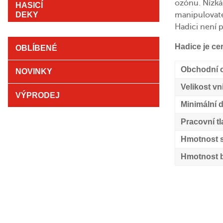
ozónu. Nízká 
manipulovatel
Hadici není p
Hadice je cer
OBLÍBENÉ
Obchodní o
NOVINKY
Velikost v
VÝPRODEJ
Minimální d
Pracovní tl
Hmotnost 
Hmotnost b