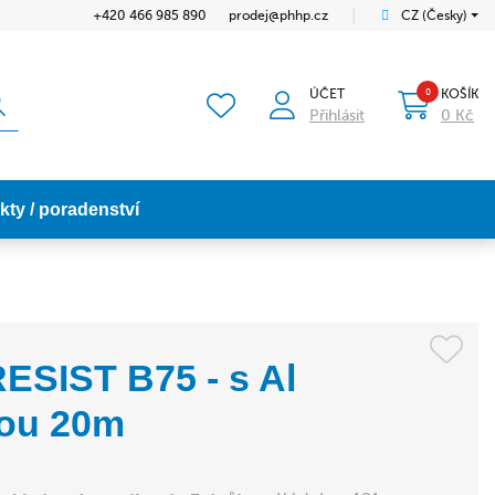
+420 466 985 890
prodej@phhp.cz
│
CZ (Česky)
ÚČET
KOŠÍK
Přihlásit
0 Kč
kty / poradenství
RESIST B75 - s Al
ou 20m