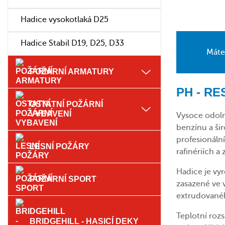
Hadice vysokotlaká D25
Hadice Stabil D19, D25, D33
Máte
POŽÁRNÍ ARMATURY
PH - RE
OSTATNÍ POŽÁRNÍ
VYBAVENÍ
Vysoce odoln
benzínu a ši
profesionáln
LESNÍ POŽÁRY
rafinériích a
Hadice je vy
POŽÁRNÍ SPORT
zasazené ve v
extrudovanéh
Teplotní roz
BRIDGEHILL - HASICÍ DEKY