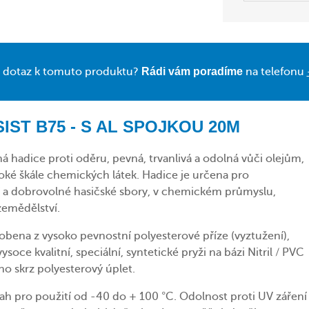
 dotaz k tomuto produktu?
Rádi vám poradíme
na telefonu
SIST B75 - S AL SPOJKOU 20M
á hadice proti oděru, pevná, trvanlivá a odolná vůči olejům,
roké škále chemických látek. Hadice je určena pro
í a dobrovolné hasičské sbory, v chemickém průmyslu,
 zemědělství.
robena z vysoko pevnostní polyesterové příze (vyztužení),
ysoce kvalitní, speciální, syntetické pryži na bázi Nitril / PVC
o skrz polyesterový úplet.
sah pro použití od -40 do + 100 °C. Odolnost proti UV záření