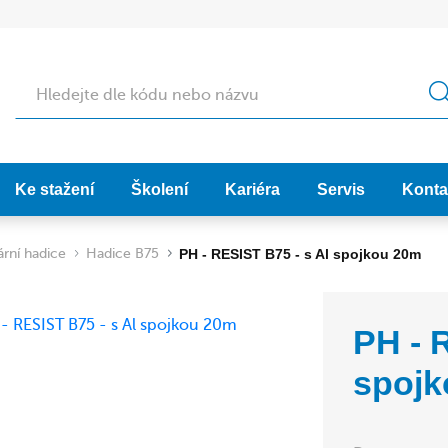
Hledat
Ke stažení
Školení
Kariéra
Servis
Konta
rní hadice
Hadice B75
PH - RESIST B75 - s Al spojkou 20m
PH - 
spojk