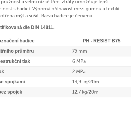
pružnost a velmi nízké třecí ztráty umožňuje lepší
nost s hadicí. Výborná přilnavost mezi gumou a textilií.
otřeba mýt a sušit. Barva hadice je červená.
tifikovaná dle DIN 14811.
značení hadice
PH - RESIST B75
nitřního průměru
75 mm
estrukční tlak
6 MPa
ak
2 MPa
se spojkami
13,9 kg/20m
ez spojek
12,7 kg/20m