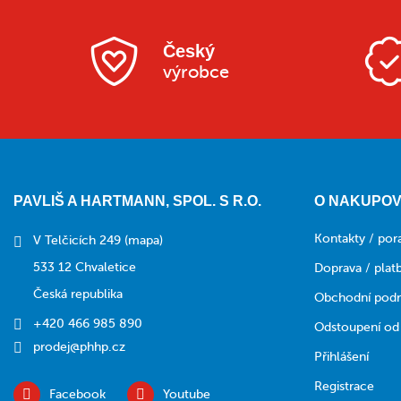
Český
výrobce
PAVLIŠ A HARTMANN, SPOL. S R.O.
O NAKUPOV
Kontakty / por
V Telčicích 249
(mapa)
533 12 Chvaletice
Doprava / plat
Česká republika
Obchodní pod
+420 466 985 890
Odstoupení od
prodej@phhp.cz
Přihlášení
Registrace
Facebook
Youtube