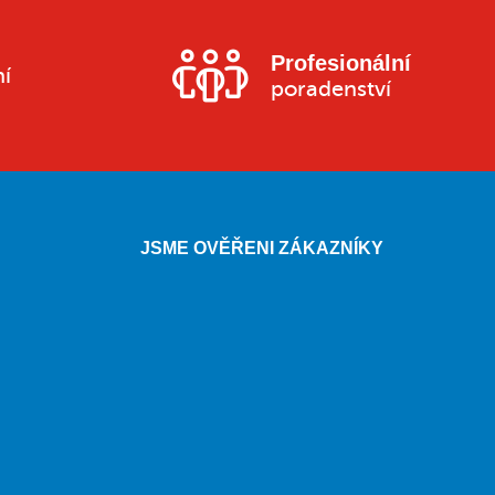
Profesionální
ní
poradenství
JSME OVĚŘENI ZÁKAZNÍKY