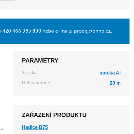
+420 466 985 890
nebo e-mailu
prodej@phhp.cz
.
PARAMETRY
Spojka:
spojka Al
Délka hadice:
20 m
ZAŘAZENÍ PRODUKTU
Hadice B75
 a