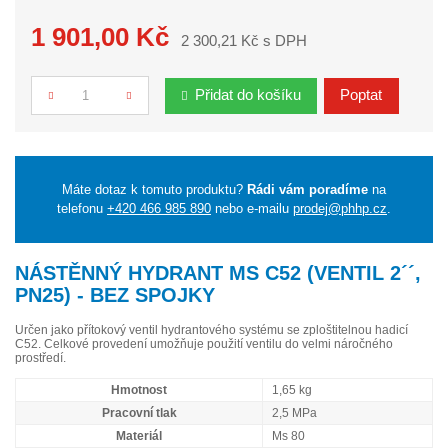
1 901,00 Kč
2 300,21 Kč s DPH
Přidat do košíku
Poptat
Počet
Máte dotaz k tomuto produktu?
Rádi vám poradíme
na
telefonu
+420 466 985 890
nebo e-mailu
prodej@phhp.cz
.
NÁSTĚNNÝ HYDRANT MS C52 (VENTIL 2´´,
PN25) - BEZ SPOJKY
Určen jako přítokový ventil hydrantového systému se zploštitelnou hadicí
C52. Celkové provedení umožňuje použití ventilu do velmi náročného
prostředí.
Hmotnost
1,65 kg
Pracovní tlak
2,5 MPa
Materiál
Ms 80