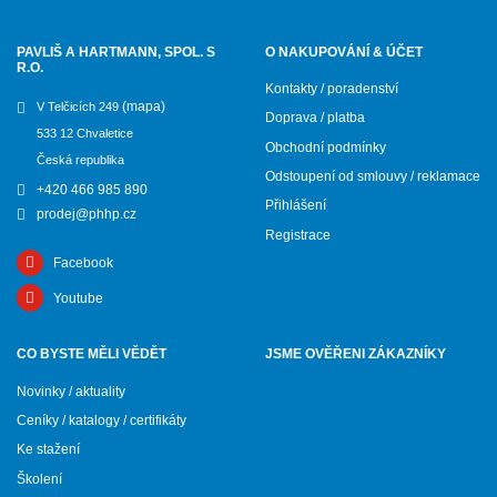
PAVLIŠ A HARTMANN, SPOL. S
O NAKUPOVÁNÍ & ÚČET
R.O.
Kontakty / poradenství
(mapa)
V Telčicích 249
Doprava / platba
533 12 Chvaletice
Obchodní podmínky
Česká republika
Odstoupení od smlouvy / reklamace
+420 466 985 890
Přihlášení
prodej@phhp.cz
Registrace
Facebook
Youtube
CO BYSTE MĚLI VĚDĚT
JSME OVĚŘENI ZÁKAZNÍKY
Novinky / aktuality
Ceníky / katalogy / certifikáty
Ke stažení
Školení