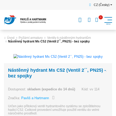
CZ (Česky)
Úvod
Požární armatury
Ventily k nástěnným hydrantům
Nástěnný hydrant Ms C52 (Ventil 2´´, PN25) - bez spojky
Nástěnný hydrant Ms C52 (Ventil 2´´, PN25) -
bez spojky
Dostupnost:
skladem (expedice do 14 dnů)
Kód:
vv 114
Značka:
Pavliš a Hartmann
Určen jako přítokový ventil hydrantového systému se zploštitelnou
hadicí C52. Celkové provedení umožňuje použití ventilu do velmi
náročného prostředí.