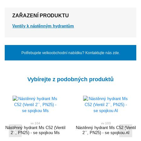
ZAŘAZENÍ PRODUKTU
Ventily k nástěnným hydrantům
Potřebujete velkoobchodní nabídku? Kontaktujte nás zde.
Vybírejte z podobných produktů
vv 104
vv 103
Nástěnný hydrant Ms C52 (Ventil
Nástěnný hydrant Ms C52 (Ventil
2´´, PN25) - se spojkou Ms
2´´, PN25) - se spojkou Al