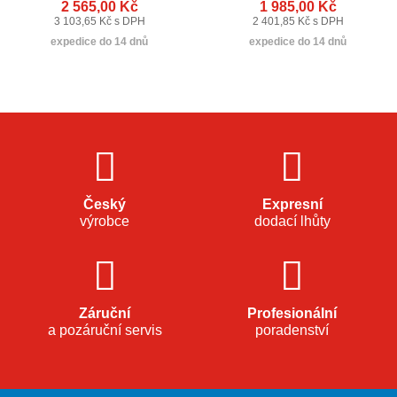
2 565,00 Kč
1 985,00 Kč
3 103,65 Kč s DPH
2 401,85 Kč s DPH
expedice do 14 dnů
expedice do 14 dnů
Český
Expresní
výrobce
dodací lhůty
Záruční
Profesionální
a pozáruční servis
poradenství