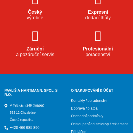
Český
Expresní
výrobce
dodací lhůty
Záruční
Profesionální
a pozáruční servis
poradenství
PAVLIŠ A HARTMANN, SPOL. S
O NAKUPOVÁNÍ & ÚČET
R.O.
Kontakty / poradenství
(mapa)
V Telčicích 249
Doprava / platba
533 12 Chvaletice
Obchodní podmínky
Česká republika
Odstoupení od smlouvy / reklamace
+420 466 985 890
Přihlášení