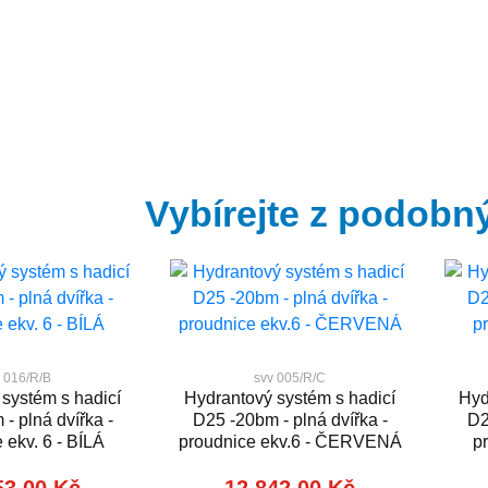
Vybírejte z podobn
 016/R/B
svv 005/R/C
systém s hadicí
Hydrantový systém s hadicí
Hyd
- plná dvířka -
D25 -20bm - plná dvířka -
D2
 ekv. 6 - BÍLÁ
proudnice ekv.6 - ČERVENÁ
p
53,00 Kč
12 842,00 Kč