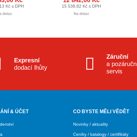
13 Kč s DPH
15 538,82 Kč s DPH
a dotaz
Na dotaz
Záruční
Expresní
a pozáručn
dodací lhůty
servis
ÁNÍ & ÚČET
CO BYSTE MĚLI VĚDĚT
denství
Novinky / aktuality
ba
Ceníky / katalogy / certifikáty