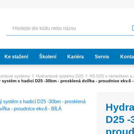
Hledat
Ke stažení
Školení
Kariéra
Servis
Konta
antové systémy
Hydrantové systémy D25
HS D25 s rámečkem a 
 systém s hadicí D25 -30bm - prosklená dvířka - proudnice ekv.6 
Hydra
D25 -
proud