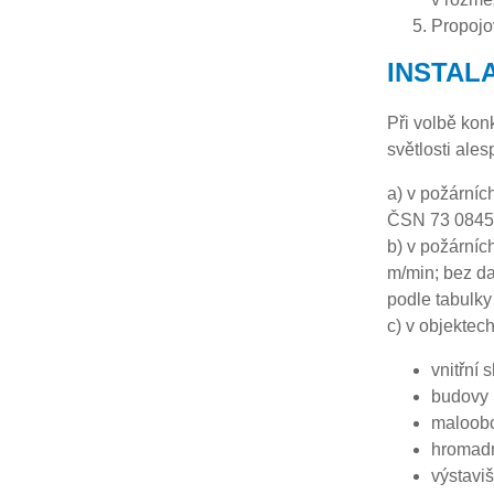
Propojo
INSTAL
Při volbě kon
světlosti ale
a) v požárníc
ČSN 73 0845
b) v požárních
m/min; bez da
podle tabulky
c) v objektec
vnitřní
budovy 
maloobc
hromad
výstaviš