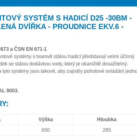
TOVÝ SYSTÉM S HADICÍ D25 -30BM -
ENÁ DVÍŘKA - PROUDNICE EKV.6 -
0873 a ČSN EN 671-1
ntové systémy s tvarově stálou hadicí představují velmi účinný
edek se stálou dodávkou vody, který je okamžitě dosažitelný.
tyto systémy jsou takové, aby zajistily pohotové ovládání jedn
AL 9003.
Y:
a
Výška
Hloubka
650
285