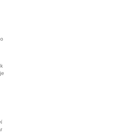
 o
 k
je
í
r