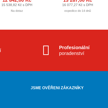
15 538,82 Kč s DPH
16 077,27 Kč s DPH
Na dotaz
expedice do 14 dnů
Profesionální
í
poradenství
JSME OVĚŘENI ZÁKAZNÍKY