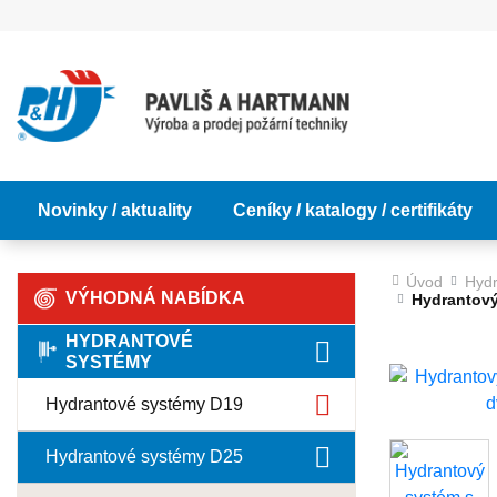
Novinky / aktuality
Ceníky / katalogy / certifikáty
Úvod
Hydr
VÝHODNÁ NABÍDKA
Hydrantový
HYDRANTOVÉ
SYSTÉMY
Hydrantové systémy D19
Hydrantové systémy D25