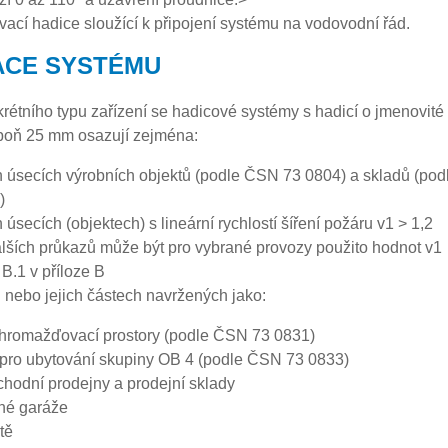
vací hadice sloužící k připojení systému na vodovodní řád.
ACE SYSTÉMU
krétního typu zařízení se hadicové systémy s hadicí o jmenovité
spoň 25 mm osazují zejména:
h úsecích výrobních objektů (podle ČSN 73 0804) a skladů (pod
)
 úsecích (objektech) s lineární rychlostí šíření požáru v1 > 1,2
lších průkazů může být pro vybrané provozy použito hodnot v1
 B.1 v příloze B
h nebo jejich částech navržených jako:
 shromažďovací prostory (podle ČSN 73 0831)
pro ubytování skupiny OB 4 (podle ČSN 73 0833)
hodní prodejny a prodejní sklady
né garáže
tě