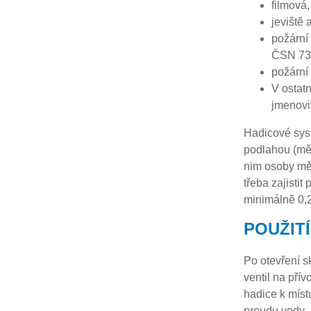
filmová,
jeviště 
požární
ČSN 73 
požární
V ostat
jmenovi
Hadicové syst
podlahou (měř
nim osoby měl
třeba zajisti
minimálně 0,
POUŽITÍ
Po otevření s
ventil na pří
hadice k míst
proudu vody.