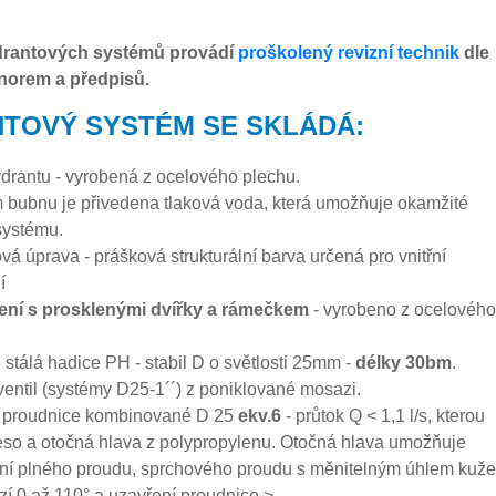
drantových systémů provádí
proškolený revizní technik
dle
norem a předpisů.
TOVÝ SYSTÉM SE SKLÁDÁ:
ydrantu - vyrobená z ocelového plechu.
 bubnu je přivedena tlaková voda, která umožňuje okamžité
systému.
á úprava - prášková strukturální barva určená pro vnitřní
í
ení s prosklenými dvířky a rámečkem
- vyrobeno z ocelového
 stálá hadice PH - stabil D o světlosti 25mm -
délky 30bm
.
ventil (systémy D25-1´´) z poniklované mosazi.
 proudnice kombinované D 25
ekv.6
- průtok Q < 1,1 l/s, kterou
ěleso a otočná hlava z polypropylenu. Otočná hlava umožňuje
ní plného proudu, sprchového proudu s měnitelným úhlem kuže
zí 0 až 110° a uzavření proudnice.>