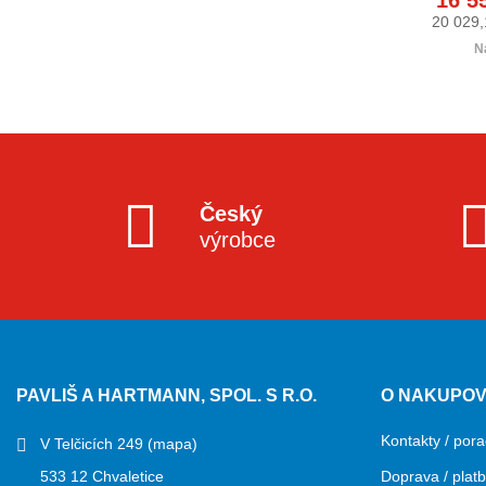
 DPH
16 080,90 Kč s DPH
20 029,
dnů
expedice do 14 dnů
N
Český
výrobce
PAVLIŠ A HARTMANN, SPOL. S R.O.
O NAKUPOV
Kontakty / pora
V Telčicích 249
(mapa)
533 12 Chvaletice
Doprava / plat