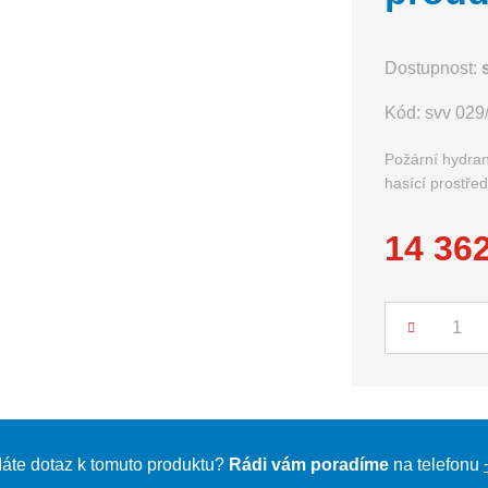
Dostupnost:
Kód:
svv 029
Požární hydran
hasící prostře
14 36
Počet
áte dotaz k tomuto produktu?
Rádi vám poradíme
na telefonu