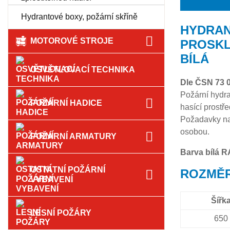
Hydrantové boxy, požární skříně
HYDRAN
MOTOROVÉ STROJE
PROSKL
BÍLÁ
OSVĚTLOVACÍ TECHNIKA
Dle ČSN 73 
Požární hydra
POŽÁRNÍ HADICE
hasící prostř
Požadavky na 
osobou.
POŽÁRNÍ ARMATURY
Barva bílá R
OSTATNÍ POŽÁRNÍ
ROZMĚR
VYBAVENÍ
Šířk
LESNÍ POŽÁRY
650