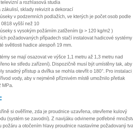
 televizní a rozhlasová studia
a zákulisí, sklady rekvizit a dekorací
 úseky v podzemních podlažích, ve kterých je počet osob podle
0818 vyšší než 10
 úseky s vysokým požárním zatížením (p > 120 kg/m2 )
ních požadovaných případech stačí instalovat hadicové systémy
té světlosti hadice alespoň 19 mm.
émy se mají osazovat ve výšce 1,1 metru až 1,3 metru nad
eno ke středu zařízení). Dispozičně musí být umístěny tak, aby
y snadný přístup a dvířka se mohla otevřít o 180°. Pro instalaci 
t přívod vody, aby v nejméně příznivém místě umožnilo přetlak
2 MPa.
:
kříně si ověříme, zda je proudnice uzavřena, otevřeme kulový
vodu (systém se zavodní). Z navijáku odvineme potřebné množstv
u požáru a otočením hlavy proudnice nastavíme požadovaný tva