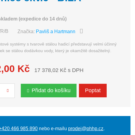
skladem (expedice do 14 dnů)
/R/B
Značka:
Pavliš a Hartmann
tové systémy s tvarově stálou hadicí představují velmi účinný
dek se stálou dodávkou vody, který je okamžitě dosažitelný.
2,00 Kč
17 378,02 Kč s DPH
Přidat do košíku
Poptat
+420 466 985 890
nebo e-mailu
prodej@phhp.cz
.