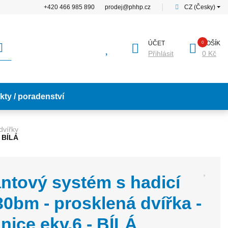
+420 466 985 890
prodej@phhp.cz
│
CZ (Česky)
ÚČET
KOŠÍK
Přihlásit
0 Kč
kty / poradenství
dvířky
- BÍLÁ
ntový systém s hadicí
30bm - prosklená dvířka -
nice ekv.6 - BÍLÁ