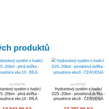
ých produktů
svv 006/R/B
svv 027/R/C
rantový systém s hadicí
Hydrantový systém s hadicí
5 -20bm - plná dvířka -
D25 -20bm - prosklená dvířka -
roudnice ekv.10 - BÍLÁ
proudnice ekv.6 - ČERVENÁ
12 842,00 Kč
13 287,00 Kč