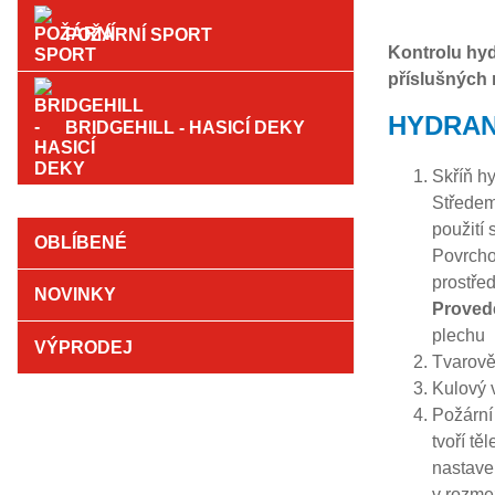
POŽÁRNÍ SPORT
Kontrolu hy
příslušných 
HYDRAN
BRIDGEHILL - HASICÍ DEKY
Skříň h
Středem
použití 
OBLÍBENÉ
Povrchov
prostřed
NOVINKY
Proved
plechu
VÝPRODEJ
Tvarově
Kulový 
Požární
tvoří t
nastave
v rozme