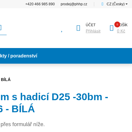
+420 466 985 890
prodej@phhp.cz
│
CZ (Česky)
ÚČET
KOŠÍK
Přihlásit
0 Kč
kty / poradenství
- BÍLÁ
m s hadicí D25 -30bm -
6 - BÍLÁ
přes formulář níže.