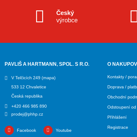
Český
výrobce
PAVLIŠ A HARTMANN, SPOL. S R.O.
O NAKUPOV
Kontakty / pora
V Telčicích 249
(mapa)
533 12 Chvaletice
Doprava / plat
Česká republika
Obchodní pod
+420 466 985 890
Odstoupení od 
prodej@phhp.cz
Přihlášení
Registrace
Facebook
Youtube