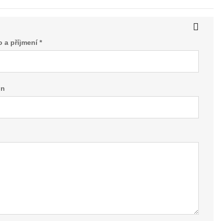
 a příjmení *
on