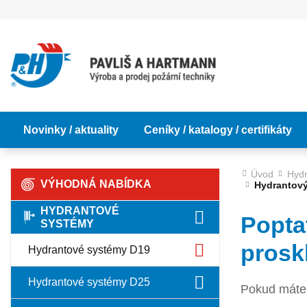
Novinky / aktuality
Ceníky / katalogy / certifikáty
Úvod
Hydr
VÝHODNÁ NABÍDKA
Hydrantový
HYDRANTOVÉ
Popta
SYSTÉMY
prosk
Hydrantové systémy D19
Hydrantové systémy D25
Pokud máte 