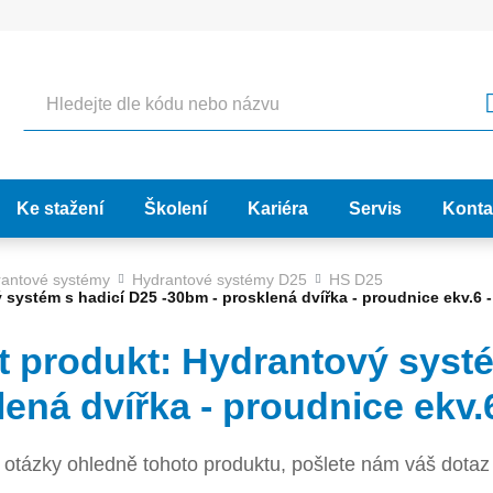
Hledat
Ke stažení
Školení
Kariéra
Servis
Konta
antové systémy
Hydrantové systémy D25
HS D25
 systém s hadicí D25 -30bm - prosklená dvířka - proudnice ekv.6 
t produkt: Hydrantový systé
lená dvířka - proudnice ekv.
otázky ohledně tohoto produktu, pošlete nám váš dotaz 