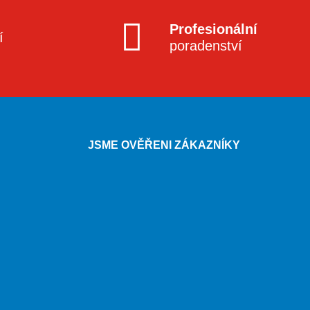
Profesionální
í
poradenství
JSME OVĚŘENI ZÁKAZNÍKY