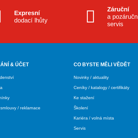
Záruční
Expresní
a pozáručn
dodací lhůty
servis
ÁNÍ & ÚČET
CO BYSTE MĚLI VĚDĚT
denství
Novinky / aktuality
ba
Ceníky / katalogy / certifikáty
mínky
Ke stažení
smlouvy / reklamace
Školení
Kariéra / volná místa
Servis