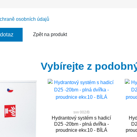
ochraně osobních údajů
 dotaz
Zpět na produkt
Vybírejte z podobn
svv 002/B
Hydrantový systém s hadicí
Hyd
D25 -20bm - plná dvířka -
D2
proudnice ekv.10 - BÍLÁ
prou