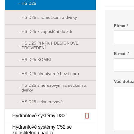
HS D25
HS D25 s rámečkem a dvířky
Firma *
HS D25 k zapuštění do zdi
HS D25 PH-Plus DESIGNOVÉ
PROVEDENÍ
E-mail *
HS D25 KOMBI
HS D25 pěnotvorné bez fluoru
Váš dotaz
HS D25 s nerezovým rámečkem a
dvířky
HS D25 celonerezové
Hydrantové systémy D33
Hydrantové systémy C52 se
zploštitelnou hadicí