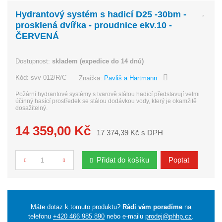
Hydrantový systém s hadicí D25 -30bm -
prosklená dvířka - proudnice ekv.10 -
ČERVENÁ
Dostupnost:
skladem (expedice do 14 dnů)
Kód:
svv 012/R/C
Značka:
Pavliš a Hartmann
Požární hydrantové systémy s tvarově stálou hadicí představují velmi
účinný hasící prostředek se stálou dodávkou vody, který je okamžitě
dosažitelný.
14 359,00 Kč
17 374,39 Kč s DPH
Přidat do košíku
Poptat
Počet
Máte dotaz k tomuto produktu?
Rádi vám poradíme
na
telefonu
+420 466 985 890
nebo e-mailu
prodej@phhp.cz
.