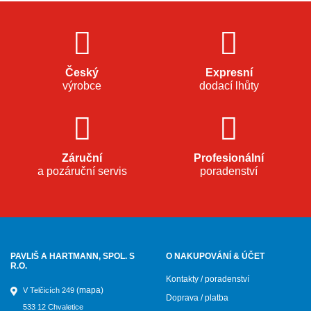
Český
Expresní
výrobce
dodací lhůty
Záruční
Profesionální
a pozáruční servis
poradenství
PAVLIŠ A HARTMANN, SPOL. S
O NAKUPOVÁNÍ & ÚČET
R.O.
Kontakty / poradenství
(mapa)
V Telčicích 249
Doprava / platba
533 12 Chvaletice