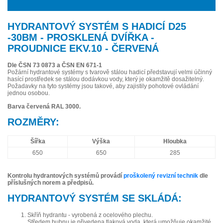
HYDRANTOVÝ SYSTÉM S HADICÍ D25
-30BM - PROSKLENÁ DVÍŘKA -
PROUDNICE EKV.10 - ČERVENÁ
Dle ČSN 73 0873 a ČSN EN 671-1
Požární hydrantové systémy s tvarově stálou hadicí představují velmi účinný
hasící prostředek se stálou dodávkou vody, který je okamžitě dosažitelný.
Požadavky na tyto systémy jsou takové, aby zajistily pohotové ovládání
jednou osobou.
Barva červená RAL 3000.
ROZMĚRY:
Šířka
Výška
Hloubka
650
650
285
Kontrolu hydrantových systémů provádí
proškolený revizní technik
dle
příslušných norem a předpisů.
HYDRANTOVÝ SYSTÉM SE SKLÁDÁ:
Skříň hydrantu - vyrobená z ocelového plechu.
Středem bubnu je přivedena tlaková voda, která umožňuje okamžité