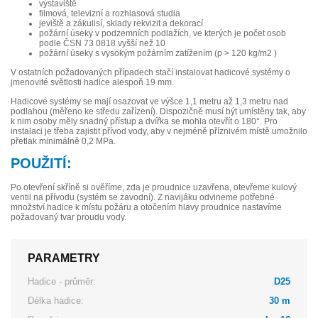
výstaviště
filmová, televizní a rozhlasová studia
jeviště a zákulisí, sklady rekvizit a dekorací
požární úseky v podzemních podlažích, ve kterých je počet osob
podle ČSN 73 0818 vyšší než 10
požární úseky s vysokým požárním zatížením (p > 120 kg/m2 )
V ostatních požadovaných případech stačí instalovat hadicové systémy o
jmenovité světlosti hadice alespoň 19 mm.
Hadicové systémy se mají osazovat ve výšce 1,1 metru až 1,3 metru nad
podlahou (měřeno ke středu zařízení). Dispozičně musí být umístěny tak, aby
k nim osoby měly snadný přístup a dvířka se mohla otevřít o 180°. Pro
instalaci je třeba zajistit přívod vody, aby v nejméně příznivém místě umožnilo
přetlak minimálně 0,2 MPa.
POUŽITÍ:
Po otevření skříně si ověříme, zda je proudnice uzavřena, otevřeme kulový
ventil na přívodu (systém se zavodní). Z navijáku odvineme potřebné
množství hadice k místu požáru a otočením hlavy proudnice nastavíme
požadovaný tvar proudu vody.
PARAMETRY
Hadice - průměr:
D25
Délka hadice:
30 m