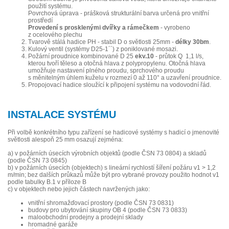
použití systému.
Povrchová úprava - prášková strukturální barva určená pro vnitřní
prostředí
Provedení s prosklenými dvířky a rámečkem
- vyrobeno
z ocelového plechu
Tvarově stálá hadice PH - stabil D o světlosti 25mm -
délky 30bm
.
Kulový ventil (systémy D25-1´´) z poniklované mosazi.
Požární proudnice kombinované D 25
ekv.10
- průtok Q 1,1 l/s,
kterou tvoří těleso a otočná hlava z polypropylenu. Otočná hlava
umožňuje nastavení plného proudu, sprchového proudu
s měnitelným úhlem kuželu v rozmezí 0 až 110° a uzavření proudnice.
Propojovací hadice sloužící k připojení systému na vodovodní řád.
INSTALACE SYSTÉMU
Při volbě konkrétního typu zařízení se hadicové systémy s hadicí o jmenovité
světlosti alespoň 25 mm osazují zejména:
a) v požárních úsecích výrobních objektů (podle ČSN 73 0804) a skladů
(podle ČSN 73 0845)
b) v požárních úsecích (objektech) s lineární rychlostí šíření požáru v1 > 1,2
m/min; bez dalších průkazů může být pro vybrané provozy použito hodnot v1
podle tabulky B.1 v příloze B
c) v objektech nebo jejich částech navržených jako:
vnitřní shromažďovací prostory (podle ČSN 73 0831)
budovy pro ubytování skupiny OB 4 (podle ČSN 73 0833)
maloobchodní prodejny a prodejní sklady
hromadné garáže