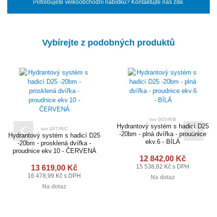
Potřebujete velkoobchodní nabídku? Kontaktujte nás zde.
Vybírejte z podobných produktů
svv 005/R/B
Hydrantový systém s hadicí D25
svv 007/R/C
-20bm - plná dvířka - proudnice
Hydrantový systém s hadicí D25
ekv.6 - BÍLÁ
-20bm - prosklená dvířka -
proudnice ekv.10 - ČERVENÁ
12 842,00 Kč
13 619,00 Kč
15 538,82 Kč s DPH
16 478,99 Kč s DPH
Na dotaz
Na dotaz