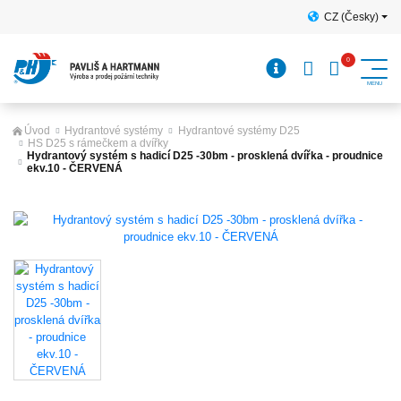
CZ (Česky)
Úvod
Hydrantové systémy
Hydrantové systémy D25
HS D25 s rámečkem a dvířky
Hydrantový systém s hadicí D25 -30bm - prosklená dvířka - proudnice
ekv.10 - ČERVENÁ