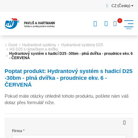
CZ (Česky)
Úvod
Hydrantové systémy
Hydrantové systémy D25
HS D25 s rámečkem a dvířky
Hydrantový systém s hadicí D25 -30bm - plná dvířka - proudnice ekv. 6
- ČERVENÁ
Poptat produkt: Hydrantový systém s hadicí D25
-30bm - plná dvířka - proudnice ekv. 6 -
ČERVENÁ
Pokud máte otázky ohledně tohoto produktu, pošlete nám váš
dotaz přes formulář níže.
Firma *