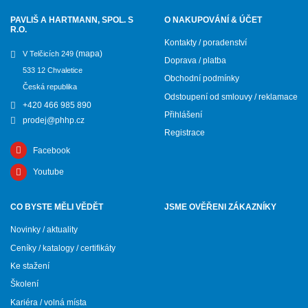
PAVLIŠ A HARTMANN, SPOL. S
O NAKUPOVÁNÍ & ÚČET
R.O.
Kontakty / poradenství
(mapa)
V Telčicích 249
Doprava / platba
533 12 Chvaletice
Obchodní podmínky
Česká republika
Odstoupení od smlouvy / reklamace
+420 466 985 890
Přihlášení
prodej@phhp.cz
Registrace
Facebook
Youtube
CO BYSTE MĚLI VĚDĚT
JSME OVĚŘENI ZÁKAZNÍKY
Novinky / aktuality
Ceníky / katalogy / certifikáty
Ke stažení
Školení
Kariéra / volná místa