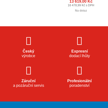
13 619,00 Kč
16 478,99 Kč s DPH
Na dotaz
Český
Expresní
výrobce
dodací lhůty
Záruční
Profesionální
a pozáruční servis
poradenství