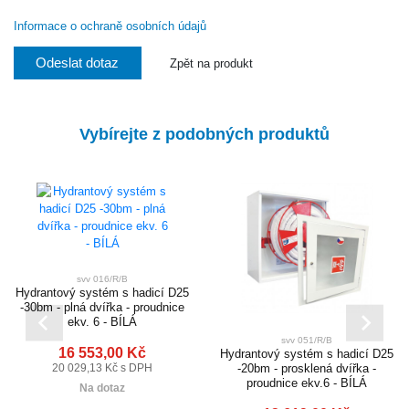
Informace o ochraně osobních údajů
Odeslat dotaz
Zpět na produkt
Vybírejte z podobných produktů
svv 016/R/B
Hydrantový systém s hadicí D25
-30bm - plná dvířka - proudnice
ekv. 6 - BÍLÁ
svv 051/R/B
16 553,00 Kč
Hydrantový systém s hadicí D25
20 029,13 Kč s DPH
-20bm - prosklená dvířka -
proudnice ekv.6 - BÍLÁ
Na dotaz