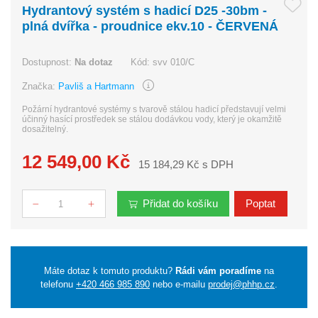
Hydrantový systém s hadicí D25 -30bm -
plná dvířka - proudnice ekv.10 - ČERVENÁ
Dostupnost:
Na dotaz
Kód:
svv 010/C
Značka:
Pavliš a Hartmann
Požární hydrantové systémy s tvarově stálou hadicí představují velmi
účinný hasící prostředek se stálou dodávkou vody, který je okamžitě
dosažitelný.
12 549,00 Kč
15 184,29 Kč s DPH
Přidat do košíku
Poptat
Počet
Máte dotaz k tomuto produktu?
Rádi vám poradíme
na
telefonu
+420 466 985 890
nebo e-mailu
prodej@phhp.cz
.