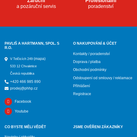
Záruční
Profesionální
a pozáruční servis
poradenství
PAVLIŠ A HARTMANN, SPOL. S
O NAKUPOVÁNÍ & ÚČET
R.O.
Kontakty / poradenství
(mapa)
V Telčicích 249
Doprava / platba
533 12 Chvaletice
Obchodní podmínky
Česká republika
Odstoupení od smlouvy / reklamace
+420 466 985 890
Přihlášení
prodej@phhp.cz
Registrace
Facebook
Youtube
CO BYSTE MĚLI VĚDĚT
JSME OVĚŘENI ZÁKAZNÍKY