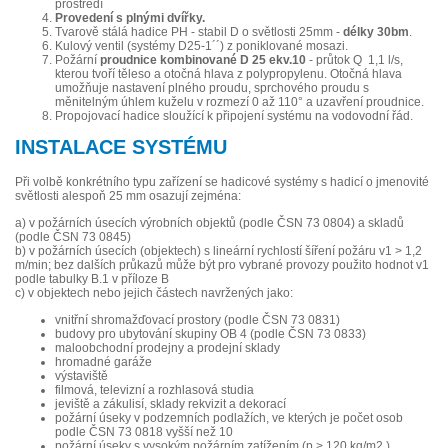
prostředí
Provedení s plnými dvířky.
Tvarově stálá hadice PH - stabil D o světlosti 25mm -
délky 30bm
.
Kulový ventil (systémy D25-1´´) z poniklované mosazi.
Požární
proudnice kombinované D 25 ekv.10
- průtok Q 1,1 l/s,
kterou tvoří těleso a otočná hlava z polypropylenu. Otočná hlava
umožňuje nastavení plného proudu, sprchového proudu s
měnitelným úhlem kuželu v rozmezí 0 až 110° a uzavření proudnice.
Propojovací hadice sloužící k připojení systému na vodovodní řád.
INSTALACE SYSTÉMU
Při volbě konkrétního typu zařízení se hadicové systémy s hadicí o jmenovité
světlosti alespoň 25 mm osazují zejména:
a) v požárních úsecích výrobních objektů (podle ČSN 73 0804) a skladů
(podle ČSN 73 0845)
b) v požárních úsecích (objektech) s lineární rychlostí šíření požáru v1 > 1,2
m/min; bez dalších průkazů může být pro vybrané provozy použito hodnot v1
podle tabulky B.1 v příloze B
c) v objektech nebo jejich částech navržených jako:
vnitřní shromažďovací prostory (podle ČSN 73 0831)
budovy pro ubytování skupiny OB 4 (podle ČSN 73 0833)
maloobchodní prodejny a prodejní sklady
hromadné garáže
výstaviště
filmová, televizní a rozhlasová studia
jeviště a zákulisí, sklady rekvizit a dekorací
požární úseky v podzemních podlažích, ve kterých je počet osob
podle ČSN 73 0818 vyšší než 10
požární úseky s vysokým požárním zatížením (p > 120 kg/m2 )