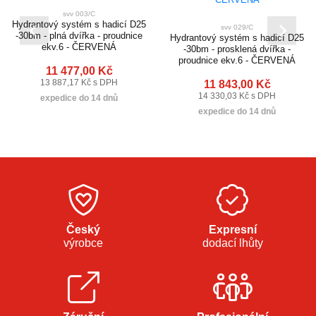
svv 003/C
Hydrantový systém s hadicí D25
svv 029/C
-30bm - plná dvířka - proudnice
Hydrantový systém s hadicí D25
ekv.6 - ČERVENÁ
-30bm - prosklená dvířka -
proudnice ekv.6 - ČERVENÁ
11 477,00 Kč
13 887,17 Kč s DPH
11 843,00 Kč
14 330,03 Kč s DPH
expedice do 14 dnů
expedice do 14 dnů
Český
Expresní
výrobce
dodací lhůty