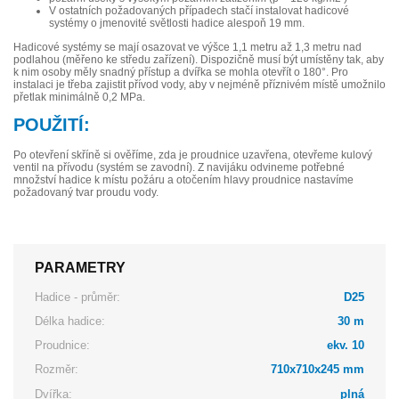
V ostatních požadovaných případech stačí instalovat hadicové
systémy o jmenovité světlosti hadice alespoň 19 mm.
Hadicové systémy se mají osazovat ve výšce 1,1 metru až 1,3 metru nad
podlahou (měřeno ke středu zařízení). Dispozičně musí být umístěny tak, aby
k nim osoby měly snadný přístup a dvířka se mohla otevřít o 180°. Pro
instalaci je třeba zajistit přívod vody, aby v nejméně příznivém místě umožnilo
přetlak minimálně 0,2 MPa.
POUŽITÍ:
Po otevření skříně si ověříme, zda je proudnice uzavřena, otevřeme kulový
ventil na přívodu (systém se zavodní). Z navijáku odvineme potřebné
množství hadice k místu požáru a otočením hlavy proudnice nastavíme
požadovaný tvar proudu vody.
PARAMETRY
Hadice - průměr:
D25
Délka hadice:
30 m
Proudnice:
ekv. 10
Rozměr:
710x710x245 mm
Dvířka:
plná