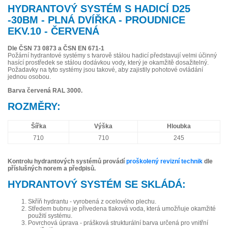
HYDRANTOVÝ SYSTÉM S HADICÍ D25
-30BM - PLNÁ DVÍŘKA - PROUDNICE
EKV.10 - ČERVENÁ
Dle ČSN 73 0873 a ČSN EN 671-1
Požární hydrantové systémy s tvarově stálou hadicí představují velmi účinný
hasící prostředek se stálou dodávkou vody, který je okamžitě dosažitelný.
Požadavky na tyto systémy jsou takové, aby zajistily pohotové ovládání
jednou osobou.
Barva červená RAL 3000.
ROZMĚRY:
Šířka
Výška
Hloubka
710
710
245
Kontrolu hydrantových systémů provádí
proškolený revizní technik
dle
příslušných norem a předpisů.
HYDRANTOVÝ SYSTÉM SE SKLÁDÁ:
Skříň hydrantu - vyrobená z ocelového plechu.
Středem bubnu je přivedena tlaková voda, která umožňuje okamžité
použití systému.
Povrchová úprava - prášková strukturální barva určená pro vnitřní