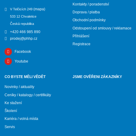
Kontakty / poradenství
(mapa)
V Telčicích 249
Doprava / platba
533 12 Chvaletice
Obchodní podmínky
Česká republika
Odstoupení od smlouvy / reklamace
+420 466 985 890
Přihlášení
prodej@phhp.cz
Registrace
Facebook
Youtube
CO BYSTE MĚLI VĚDĚT
JSME OVĚŘENI ZÁKAZNÍKY
Novinky / aktuality
Ceníky / katalogy / certifikáty
Ke stažení
Školení
Kariéra / volná místa
Servis