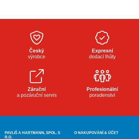
Český
Expresní
výrobce
dodací lhůty
Záruční
Profesionální
a pozáruční servis
poradenství
PAVLIŠ A HARTMANN, SPOL. S
O NAKUPOVÁNÍ & ÚČET
R.O.