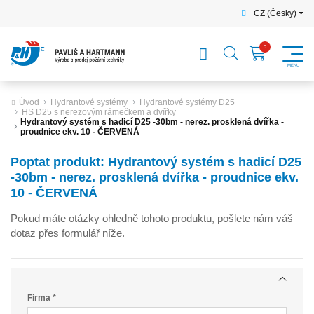
CZ (Česky)
Úvod
Hydrantové systémy
Hydrantové systémy D25
HS D25 s nerezovým rámečkem a dvířky
Hydrantový systém s hadicí D25 -30bm - nerez. prosklená dvířka -
proudnice ekv. 10 - ČERVENÁ
Poptat produkt: Hydrantový systém s hadicí D25
-30bm - nerez. prosklená dvířka - proudnice ekv.
10 - ČERVENÁ
Pokud máte otázky ohledně tohoto produktu, pošlete nám váš
dotaz přes formulář níže.
Firma *