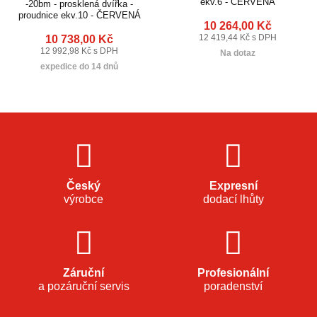
ekv.6 - ČERVENÁ
-20bm - prosklená dvířka -
proudnice ekv.10 - ČERVENÁ
10 264,00 Kč
10 738,00 Kč
12 419,44 Kč s DPH
12 992,98 Kč s DPH
Na dotaz
expedice do 14 dnů
Český
Expresní
výrobce
dodací lhůty
Záruční
Profesionální
a pozáruční servis
poradenství