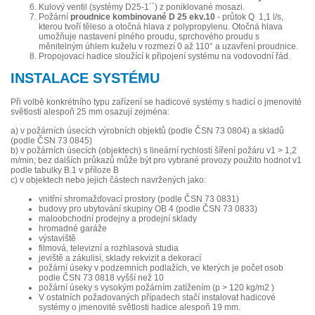
Kulový ventil (systémy D25-1´´) z poniklované mosazi.
Požární
proudnice kombinované D 25 ekv.10
- průtok Q 1,1 l/s,
kterou tvoří těleso a otočná hlava z polypropylenu. Otočná hlava
umožňuje nastavení plného proudu, sprchového proudu s
měnitelným úhlem kuželu v rozmezí 0 až 110° a uzavření proudnice.
Propojovací hadice sloužící k připojení systému na vodovodní řád.
INSTALACE SYSTÉMU
Při volbě konkrétního typu zařízení se hadicové systémy s hadicí o jmenovité
světlosti alespoň 25 mm osazují zejména:
a) v požárních úsecích výrobních objektů (podle ČSN 73 0804) a skladů
(podle ČSN 73 0845)
b) v požárních úsecích (objektech) s lineární rychlostí šíření požáru v1 > 1,2
m/min; bez dalších průkazů může být pro vybrané provozy použito hodnot v1
podle tabulky B.1 v příloze B
c) v objektech nebo jejich částech navržených jako:
vnitřní shromažďovací prostory (podle ČSN 73 0831)
budovy pro ubytování skupiny OB 4 (podle ČSN 73 0833)
maloobchodní prodejny a prodejní sklady
hromadné garáže
výstaviště
filmová, televizní a rozhlasová studia
jeviště a zákulisí, sklady rekvizit a dekorací
požární úseky v podzemních podlažích, ve kterých je počet osob
podle ČSN 73 0818 vyšší než 10
požární úseky s vysokým požárním zatížením (p > 120 kg/m2 )
V ostatních požadovaných případech stačí instalovat hadicové
systémy o jmenovité světlosti hadice alespoň 19 mm.