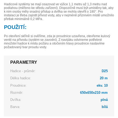
Hadicové systémy se mají osazovat ve výšce 1,1 metru až 1,3 metru nad
podlahou (měřeno ke středu zařízení). Dispozičně musí být umístěny tak, aby
k nim osoby měly snadný přístup a dvířka se mohla otevřít o 180°. Pro
instalaci je třeba zajistit přívod vody, aby v nejméně příznivém místě umožnilo
přetlak minimálně 0,2 MPa.
POUŽITÍ:
Po otevření skříně si ověříme, zda je proudnice uzavřena, otevřeme kulový
ventil na přívodu (systém se zavodní). Z navijáku odvineme potřebné
množství hadice k místu požáru a otočením hlavy proudnice nastavíme
požadovaný tvar proudu vody.
PARAMETRY
Hadice - průměr:
D25
Délka hadice:
20 m
Proudnice:
ekv. 10
Rozměr:
650x650x210 mm
Dvířka:
plná
Barva:
bílá