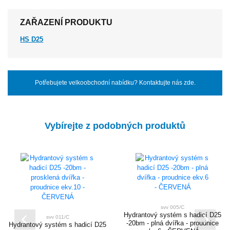
ZAŘAZENÍ PRODUKTU
HS D25
Potřebujete velkoobchodní nabídku? Kontaktujte nás zde.
Vybírejte z podobných produktů
svv 005/C
Hydrantový systém s hadicí D25
svv 011/C
-20bm - plná dvířka - proudnice
Hydrantový systém s hadicí D25