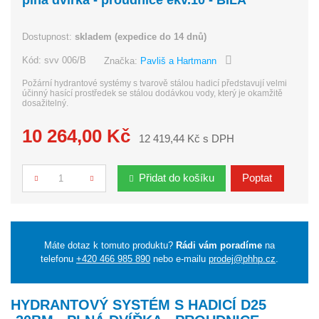
Dostupnost:
skladem (expedice do 14 dnů)
Kód:
svv 006/B
Značka:
Pavliš a Hartmann
Požární hydrantové systémy s tvarově stálou hadicí představují velmi
účinný hasící prostředek se stálou dodávkou vody, který je okamžitě
dosažitelný.
10 264,00 Kč
12 419,44 Kč s DPH
Přidat do košíku
Poptat
Počet
Máte dotaz k tomuto produktu?
Rádi vám poradíme
na
telefonu
+420 466 985 890
nebo e-mailu
prodej@phhp.cz
.
HYDRANTOVÝ SYSTÉM S HADICÍ D25