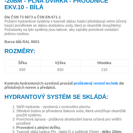
-20BM - PLNÁ DVÍŘKA - PROUDNICE
EKV.10 - BÍLÁ
Dle ČSN 73 0873 a ČSN EN 671-1
Požární hydrantové systémy s tvarově stálou hadicí představují velmi účinný
hasící prostředek se stálou dodávkou vody, který je okamžitě dosažitelný.
Požadavky na tyto systémy jsou takové, aby zajistily pohotové ovládání
jednou osobou.
Barva bílá RAL 9003.
ROZMĚRY:
Šířka
Výška
Hloubka
650
650
210
Kontrolu hydrantových systémů provádí
proškolený revizní technik
dle
příslušných norem a předpisů.
HYDRANTOVÝ SYSTÉM SE SKLÁDÁ:
Skříň hydrantu - vyrobená z ocelového plechu.
Středem bubnu je přivedena tlaková voda, která umožňuje okamžité
použití systému.
Povrchová úprava - prášková strukturální barva určená pro vnitřní
prostředí
Provedení s plnými dvířky.
Tvarově stálá hadice PH - stabil D o světlosti 25mm -
délky 20bm.