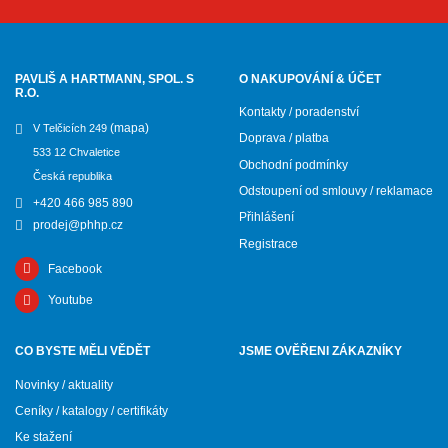
PAVLIŠ A HARTMANN, SPOL. S
O NAKUPOVÁNÍ & ÚČET
R.O.
Kontakty / poradenství
(mapa)
V Telčicích 249
Doprava / platba
533 12 Chvaletice
Obchodní podmínky
Česká republika
Odstoupení od smlouvy / reklamace
+420 466 985 890
Přihlášení
prodej@phhp.cz
Registrace
Facebook
Youtube
CO BYSTE MĚLI VĚDĚT
JSME OVĚŘENI ZÁKAZNÍKY
Novinky / aktuality
Ceníky / katalogy / certifikáty
Ke stažení