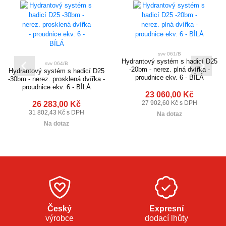
svv 061/B
Hydrantový systém s hadicí D25
svv 064/B
-20bm - nerez. plná dvířka -
Hydrantový systém s hadicí D25
proudnice ekv. 6 - BÍLÁ
-30bm - nerez. prosklená dvířka -
proudnice ekv. 6 - BÍLÁ
23 060,00 Kč
26 283,00 Kč
27 902,60 Kč s DPH
31 802,43 Kč s DPH
Na dotaz
Na dotaz
Český
Expresní
výrobce
dodací lhůty