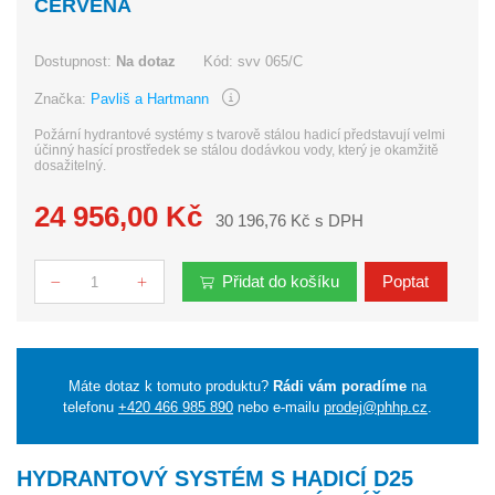
ČERVENÁ
Dostupnost:
Na dotaz
Kód:
svv 065/C
Značka:
Pavliš a Hartmann
Požární hydrantové systémy s tvarově stálou hadicí představují velmi
účinný hasící prostředek se stálou dodávkou vody, který je okamžitě
dosažitelný.
24 956,00 Kč
30 196,76 Kč s DPH
Přidat do košíku
Poptat
Počet
Máte dotaz k tomuto produktu?
Rádi vám poradíme
na
telefonu
+420 466 985 890
nebo e-mailu
prodej@phhp.cz
.
HYDRANTOVÝ SYSTÉM S HADICÍ D25