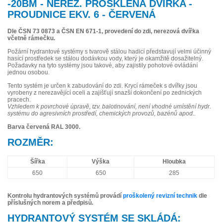
-20BM - NEREZ. PROSKLENÁ DVÍŘKA -
PROUDNICE EKV. 6 - ČERVENÁ
Dle ČSN 73 0873 a ČSN EN 671-1, provedení do zdi, nerezová dvířka
včetně rámečku.
Požární hydrantové systémy s tvarově stálou hadicí představují velmi účinný
hasící prostředek se stálou dodávkou vody, který je okamžitě dosažitelný.
Požadavky na tyto systémy jsou takové, aby zajistily pohotové ovládání
jednou osobou.
Tento systém je určen k zabudování do zdi. Krycí rámeček s dvířky jsou
vyrobeny z nerezavějící oceli a zajišťují snazší dokončení po zednických
pracech.
Vzhledem k povrchové úpravě, tzv. balotinování, není vhodné umístění hydr.
systému do agresivních prostředí, chemických provozů, bazénů apod..
Barva červená RAL 3000.
ROZMĚR:
Šířka
Výška
Hloubka
650
650
285
Kontrolu hydrantových systémů provádí
proškolený revizní technik
dle
příslušných norem a předpisů.
HYDRANTOVÝ SYSTÉM SE SKLÁDÁ: