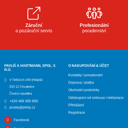
Záruční
Profesionální
a pozáruční servis
poradenství
PAVLIŠ A HARTMANN, SPOL. S
O NAKUPOVÁNÍ & ÚČET
R.O.
Kontakty / poradenství
(mapa)
V Telčicích 249
Doprava / platba
533 12 Chvaletice
Obchodní podmínky
Česká republika
Odstoupení od smlouvy / reklamace
+420 466 985 890
Přihlášení
prodej@phhp.cz
Registrace
Facebook