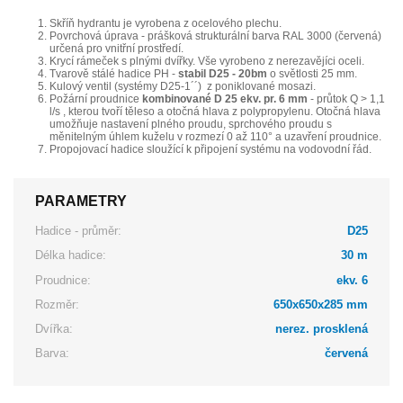
Skříň hydrantu je vyrobena z ocelového plechu.
Povrchová úprava - prášková strukturální barva RAL 3000 (červená)
určená pro vnitřní prostředí.
Krycí rámeček s plnými dvířky. Vše vyrobeno z nerezavějíci oceli.
Tvarově stálé hadice PH -
stabil D25 - 20bm
o světlosti 25 mm.
Kulový ventil (systémy D25-1´´) z poniklované mosazi.
Požární proudnice
kombinované D 25 ekv. pr. 6 mm
- průtok Q > 1,1
l/s , kterou tvoří těleso a otočná hlava z polypropylenu. Otočná hlava
umožňuje nastavení plného proudu, sprchového proudu s
měnitelným úhlem kuželu v rozmezí 0 až 110° a uzavření proudnice.
Propojovací hadice sloužící k připojení systému na vodovodní řád.
PARAMETRY
Hadice - průměr:
D25
Délka hadice:
30 m
Proudnice:
ekv. 6
Rozměr:
650x650x285 mm
Dvířka:
nerez. prosklená
Barva:
červená