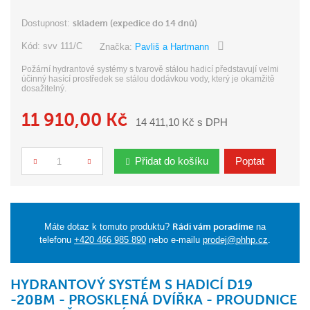
Dostupnost:
skladem (expedice do 14 dnů)
Kód:
svv 111/C
Značka:
Pavliš a Hartmann
Požární hydrantové systémy s tvarově stálou hadicí představují velmi
účinný hasící prostředek se stálou dodávkou vody, který je okamžitě
dosažitelný.
11 910,00 Kč
14 411,10 Kč s DPH
Přidat do košíku
Poptat
Počet
Máte dotaz k tomuto produktu?
Rádi vám poradíme
na
telefonu
+420 466 985 890
nebo e-mailu
prodej@phhp.cz
.
HYDRANTOVÝ SYSTÉM S HADICÍ D19
-20BM - PROSKLENÁ DVÍŘKA - PROUDNICE