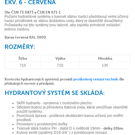
EKV. 6 - ČERVENÁ
Dle ČSN 73 0873 a ČSN EN 671-1
Požární hydrantové systémy s tvarově stálou hadicí představují velmi účinný
hasící prostředek se stálou dodávkou vody, který je okamžitě dosažitelný.
Požadavky na tyto systémy jsou takové, aby zajistily pohotové ovládání
jednou osobou.
Barva červená RAL 3000.
ROZMĚRY:
Šířka
Výška
Hloubka
710
710
135
Kontrolu hydrantových systémů provádí
proškolený revizní technik
dle
příslušných norem a předpisů.
HYDRANTOVÝ SYSTÉM SE SKLÁDÁ:
Skříň hydrantu - vyrobená z ocelového plechu.
Středem bubnu je přivedena tlaková voda, která umožňuje okamžité
použití systému.
Povrchová úprava - prášková strukturální barva určená pro vnitřní
prostředí.
Provedení s prosklenými dvířky.
Tvarově stálá hadice PH - stabil D o světlosti 19mm -
délky 20bm
.
Kulový ventil (systémy D19-3/4´´) z poniklované mosazi.