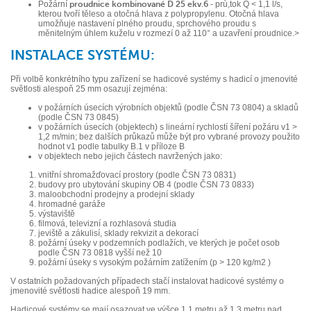
Požární
proudnice kombinované D 25 ekv.6
- prù,tok Q < 1,1 l/s,
kterou tvoří těleso a otočná hlava z polypropylenu. Otočná hlava
umožňuje nastavení plného proudu, sprchového proudu s
měnitelným úhlem kuželu v rozmezí 0 až 110° a uzavření proudnice.>
INSTALACE SYSTÉMU:
Při volbě konkrétního typu zařízení se hadicové systémy s hadicí o jmenovité
světlosti alespoň 25 mm osazují zejména:
v požárních úsecích výrobních objektů (podle ČSN 73 0804) a skladů
(podle ČSN 73 0845)
v požárních úsecích (objektech) s lineární rychlostí šíření požáru v1 >
1,2 m/min; bez dalších průkazů může být pro vybrané provozy použito
hodnot v1 podle tabulky B.1 v příloze B
v objektech nebo jejich částech navržených jako:
vnitřní shromažďovací prostory (podle ČSN 73 0831)
budovy pro ubytování skupiny OB 4 (podle ČSN 73 0833)
maloobchodní prodejny a prodejní sklady
hromadné garáže
výstaviště
filmová, televizní a rozhlasová studia
jeviště a zákulisí, sklady rekvizit a dekorací
požární úseky v podzemních podlažích, ve kterých je počet osob
podle ČSN 73 0818 vyšší než 10
požární úseky s vysokým požárním zatížením (p > 120 kg/m2 )
V ostatních požadovaných případech stačí instalovat hadicové systémy o
jmenovité světlosti hadice alespoň 19 mm.
Hadicové systémy se mají osazovat ve výšce 1,1 metru až 1,3 metru nad