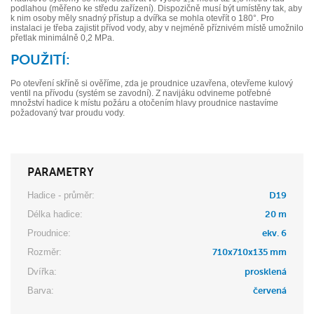
podlahou (měřeno ke středu zařízení). Dispozičně musí být umístěny tak, aby
k nim osoby měly snadný přístup a dvířka se mohla otevřít o 180°. Pro
instalaci je třeba zajistit přívod vody, aby v nejméně příznivém místě umožnilo
přetlak minimálně 0,2 MPa.
POUŽITÍ:
Po otevření skříně si ověříme, zda je proudnice uzavřena, otevřeme kulový
ventil na přívodu (systém se zavodní). Z navijáku odvineme potřebné
množství hadice k místu požáru a otočením hlavy proudnice nastavíme
požadovaný tvar proudu vody.
PARAMETRY
Hadice - průměr:
D19
Délka hadice:
20 m
Proudnice:
ekv. 6
Rozměr:
710x710x135 mm
Dvířka:
prosklená
Barva:
červená