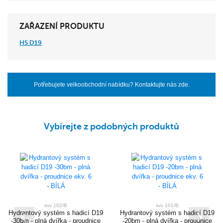
ZAŘAZENÍ PRODUKTU
HS D19
Potřebujete velkoobchodní nabídku? Kontaktujte nás zde.
Vybírejte z podobných produktů
svv 102/B
svv 101/B
Hydrantový systém s hadicí D19
Hydrantový systém s hadicí D19
-30bm - plná dvířka - proudnice
-20bm - plná dvířka - proudnice