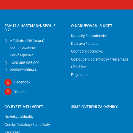
PAVLIŠ A HARTMANN, SPOL. S
O NAKUPOVÁNÍ & ÚČET
R.O.
Kontakty / poradenství
(mapa)
V Telčicích 249
Doprava / platba
533 12 Chvaletice
Obchodní podmínky
Česká republika
Odstoupení od smlouvy / reklamace
+420 466 985 890
Přihlášení
prodej@phhp.cz
Registrace
Facebook
Youtube
CO BYSTE MĚLI VĚDĚT
JSME OVĚŘENI ZÁKAZNÍKY
Novinky / aktuality
Ceníky / katalogy / certifikáty
Ke stažení