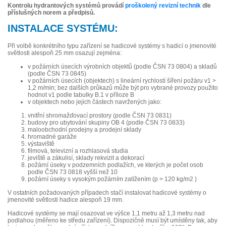
Kontrolu hydrantových systémů provádí
proškolený revizní technik
dle
příslušných norem a předpisů.
INSTALACE SYSTÉMU:
Při volbě konkrétního typu zařízení se hadicové systémy s hadicí o jmenovité
světlosti alespoň 25 mm osazují zejména:
v požárních úsecích výrobních objektů (podle ČSN 73 0804) a skladů
(podle ČSN 73 0845)
v požárních úsecích (objektech) s lineární rychlostí šíření požáru v1 >
1,2 m/min; bez dalších průkazů může být pro vybrané provozy použito
hodnot v1 podle tabulky B.1 v příloze B
v objektech nebo jejich částech navržených jako:
vnitřní shromažďovací prostory (podle ČSN 73 0831)
budovy pro ubytování skupiny OB 4 (podle ČSN 73 0833)
maloobchodní prodejny a prodejní sklady
hromadné garáže
výstaviště
filmová, televizní a rozhlasová studia
jeviště a zákulisí, sklady rekvizit a dekorací
požární úseky v podzemních podlažích, ve kterých je počet osob
podle ČSN 73 0818 vyšší než 10
požární úseky s vysokým požárním zatížením (p > 120 kg/m2 )
V ostatních požadovaných případech stačí instalovat hadicové systémy o
jmenovité světlosti hadice alespoň 19 mm.
Hadicové systémy se mají osazovat ve výšce 1,1 metru až 1,3 metru nad
podlahou (měřeno ke středu zařízení). Dispozičně musí být umístěny tak, aby