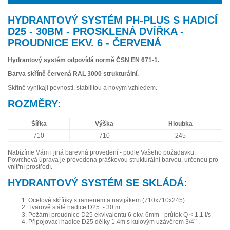
HYDRANTOVÝ SYSTÉM PH-PLUS S HADICÍ
D25 - 30BM - PROSKLENÁ DVÍŘKA -
PROUDNICE EKV. 6 - ČERVENÁ
Hydrantový systém odpovídá normě ČSN EN 671-1.
Barva skříně červená RAL 3000 strukturální.
Skříně vynikají pevností, stabilitou a novým vzhledem.
ROZMĚRY:
Šířka
Výška
Hloubka
710
710
245
Nabízíme Vám i jiná barevná provedení - podle Vašeho požadavku.
Povrchová úprava je provedena práškovou strukturální barvou, určenou pro
vnitřní prostředí.
HYDRANTOVÝ SYSTÉM SE SKLÁDÁ:
Ocelové skříňky s ramenem a navijákem (710x710x245).
Tvarově stálé hadice D25 - 30 m.
Požární proudnice D25 ekvivalentu 6 ekv. 6mm - průtok Q < 1,1 l/s
Připojovací hadice D25 délky 1,4m s kulovým uzávěrem 3/4´´.