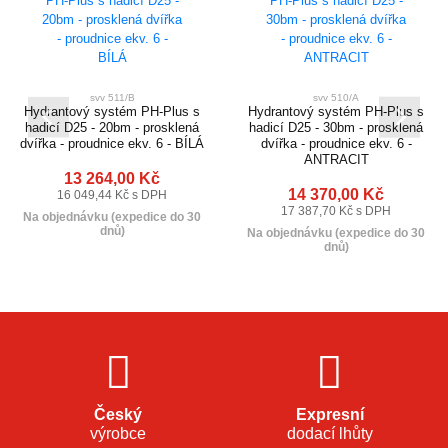
svv 511/B
svv 510/A
Hydrantový systém PH-Plus s
Hydrantový systém PH-Plus s
hadicí D25 - 20bm - prosklená
hadicí D25 - 30bm - prosklená
dvířka - proudnice ekv. 6 - BÍLÁ
dvířka - proudnice ekv. 6 -
ANTRACIT
13 264,00 Kč
14 370,00 Kč
16 049,44 Kč s DPH
17 387,70 Kč s DPH
Na objednávku (expedice do 30
dnů)
Na objednávku (expedice do 30
dnů)
Český
Expresní
výrobce
dodací lhůty