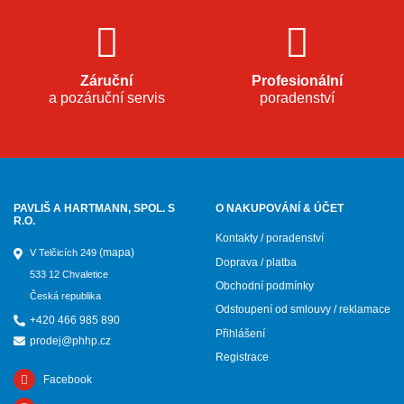
Záruční
Profesionální
a pozáruční servis
poradenství
PAVLIŠ A HARTMANN, SPOL. S
O NAKUPOVÁNÍ & ÚČET
R.O.
Kontakty / poradenství
(mapa)
V Telčicích 249
Doprava / platba
533 12 Chvaletice
Obchodní podmínky
Česká republika
Odstoupení od smlouvy / reklamace
+420 466 985 890
Přihlášení
prodej@phhp.cz
Registrace
Facebook