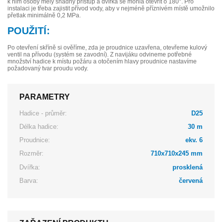
k nim osoby měly snadný přístup a dvířka se mohla otevřít o 180°. Pro
instalaci je třeba zajistit přívod vody, aby v nejméně příznivém místě umožnilo
přetlak minimálně 0,2 MPa.
POUŽITÍ:
Po otevření skříně si ověříme, zda je proudnice uzavřena, otevřeme kulový
ventil na přívodu (systém se zavodní). Z navijáku odvineme potřebné
množství hadice k místu požáru a otočením hlavy proudnice nastavíme
požadovaný tvar proudu vody.
PARAMETRY
Hadice - průměr:
D25
Délka hadice:
30 m
Proudnice:
ekv. 6
Rozměr:
710x710x245 mm
Dvířka:
prosklená
Barva:
červená