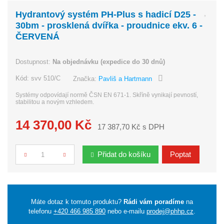
Hydrantový systém PH-Plus s hadicí D25 -
30bm - prosklená dvířka - proudnice ekv. 6 -
ČERVENÁ
Dostupnost:
Na objednávku (expedice do 30 dnů)
Kód:
svv 510/C
Značka:
Pavliš a Hartmann
Systémy odpovídají normě ČSN EN 671-1. Skříně vynikají pevností,
stabilitou a novým vzhledem.
14 370,00 Kč
17 387,70 Kč s DPH
Přidat do košíku
Poptat
Počet
Máte dotaz k tomuto produktu?
Rádi vám poradíme
na
telefonu
+420 466 985 890
nebo e-mailu
prodej@phhp.cz
.