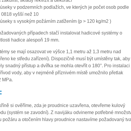
a zákulisí, sklady rekvizit a dekorací
 úseky v podzemních podlažích, ve kterých je počet osob podle
0818 vyšší než 10
 úseky s vysokým požárním zatížením (p > 120 kg/m2 )
ožadovaných případech stačí instalovat hadicové systémy o
tlosti hadice alespoň 19 mm.
émy se mají osazovat ve výšce 1,1 metru až 1,3 metru nad
eno ke středu zařízení). Dispozičně musí být umístěny tak, aby
y snadný přístup a dvířka se mohla otevřít o 180°. Pro instalaci 
t přívod vody, aby v nejméně příznivém místě umožnilo přetlak
2 MPa.
:
kříně si ověříme, zda je proudnice uzavřena, otevřeme kulový
vodu (systém se zavodní). Z navijáku odvineme potřebné množstv
u požáru a otočením hlavy proudnice nastavíme požadovaný tva