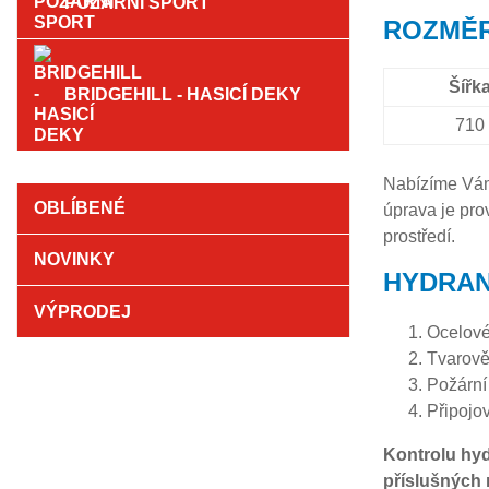
POŽÁRNÍ SPORT
ROZMĚR
Šířk
BRIDGEHILL - HASICÍ DEKY
710
Nabízíme Vám
OBLÍBENÉ
úprava je pro
prostředí.
NOVINKY
HYDRAN
VÝPRODEJ
Ocelové
Tvarově
Požární
Připojo
Kontrolu hy
příslušných 