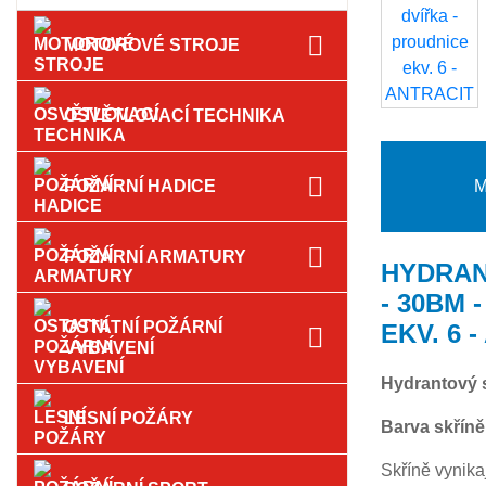
MOTOROVÉ STROJE
OSVĚTLOVACÍ TECHNIKA
M
POŽÁRNÍ HADICE
POŽÁRNÍ ARMATURY
HYDRAN
- 30BM 
OSTATNÍ POŽÁRNÍ
EKV. 6 
VYBAVENÍ
Hydrantový 
LESNÍ POŽÁRY
Barva skříně 
Skříně vynika