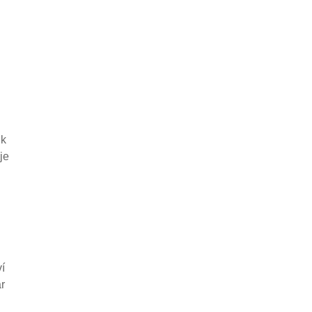
 k
je
í
r