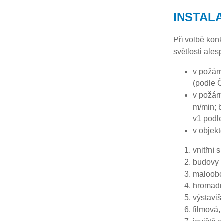
INSTAL
Při volbě kon
světlosti ale
v požár
(podle 
v požárn
m/min; 
v1 podle
v objek
vnitřní
budovy 
maloobc
hromad
výstaviš
filmová,