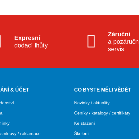
Záruční
Expresní
a pozáručn
dodací lhůty
servis
ÁNÍ & ÚČET
CO BYSTE MĚLI VĚDĚT
denství
Novinky / aktuality
ba
Ceníky / katalogy / certifikáty
mínky
Ke stažení
smlouvy / reklamace
Školení