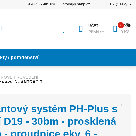
+420 466 985 890
prodej@phhp.cz
│
CZ (Česky)
ÚČET
KOŠÍK
Přihlásit
0 Kč
kty / poradenství
IGNOVÉ PROVEDENÍ
ce ekv. 6 - ANTRACIT
ntový systém PH-Plus s
í D19 - 30bm - prosklená
 - proudnice ekv. 6 -