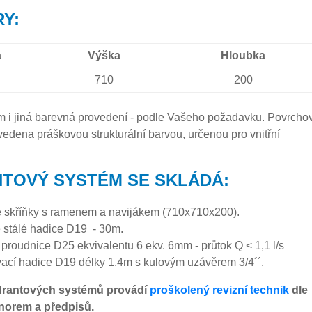
Y:
a
Výška
Hloubka
710
200
 i jiná barevná provedení - podle Vašeho požadavku. Povrcho
vedena práškovou strukturální barvou, určenou pro vnitřní
TOVÝ SYSTÉM SE SKLÁDÁ:
 skříňky s ramenem a navijákem (710x710x200).
 stálé hadice D19 - 30m.
 proudnice D25 ekvivalentu 6 ekv. 6mm - průtok Q < 1,1 l/s
vací hadice D19 délky 1,4m s kulovým uzávěrem 3/4´´.
drantových systémů provádí
proškolený revizní technik
dle
norem a předpisů.