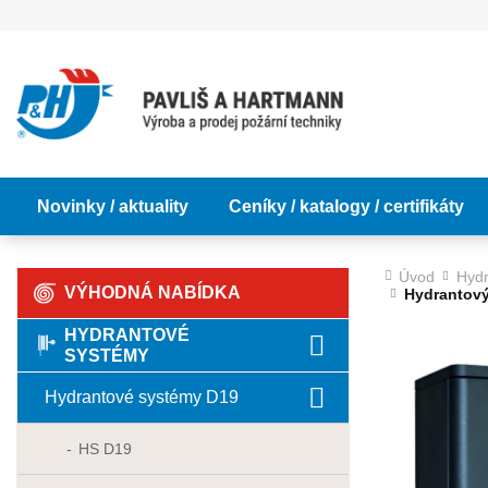
Novinky / aktuality
Ceníky / katalogy / certifikáty
Úvod
Hydr
VÝHODNÁ NABÍDKA
Hydrantový
HYDRANTOVÉ
SYSTÉMY
Hydrantové systémy D19
HS D19