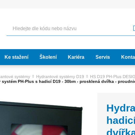
Hledat
Ke stažení
Školení
Kariéra
Servis
Konta
antové systémy
Hydrantové systémy D19
HS D19 PH-Plus DES
 systém PH-Plus s hadicí D19 - 30bm - prosklená dvířka - proudni
Hydra
hadic
dvířka