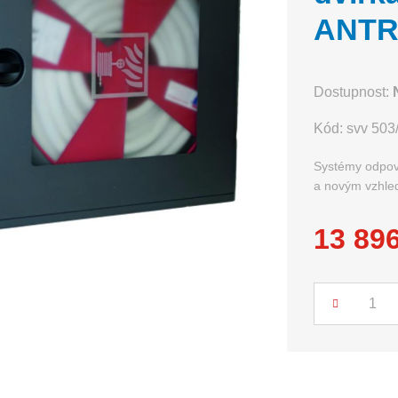
ANTR
Dostupnost:
Kód:
svv 503
Systémy odpoví
a novým vzhle
13 89
Počet