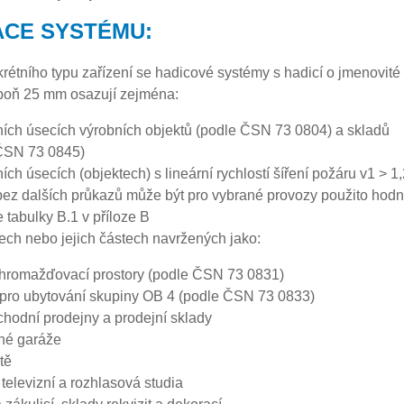
ACE SYSTÉMU:
krétního typu zařízení se hadicové systémy s hadicí o jmenovité
spoň 25 mm osazují zejména:
ních úsecích výrobních objektů (podle ČSN 73 0804) a skladů
ČSN 73 0845)
ích úsecích (objektech) s lineární rychlostí šíření požáru v1 > 1
bez dalších průkazů může být pro vybrané provozy použito hodn
 tabulky B.1 v příloze B
tech nebo jejich částech navržených jako:
 shromažďovací prostory (podle ČSN 73 0831)
pro ubytování skupiny OB 4 (podle ČSN 73 0833)
hodní prodejny a prodejní sklady
né garáže
tě
 televizní a rozhlasová studia