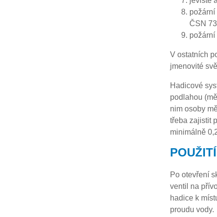
jeviště 
požární
ČSN 73 
požární
V ostatních p
jmenovité svě
Hadicové syst
podlahou (měř
nim osoby měl
třeba zajisti
minimálně 0,
POUŽITÍ
Po otevření s
ventil na pří
hadice k míst
proudu vody.