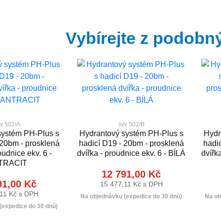
Vybírejte z podobn
v 502/A
svv 502/B
systém PH-Plus s
Hydrantový systém PH-Plus s
Hydr
 20bm - prosklená
hadicí D19 - 20bm - prosklená
hadi
oudnice ekv. 6 -
dvířka - proudnice ekv. 6 - BÍLÁ
dvířk
TRACIT
12 791,00 Kč
91,00 Kč
15 477,11 Kč s DPH
11 Kč s DPH
Na objednávku (expedice do 30 dnů)
Na ob
(expedice do 30 dnů)