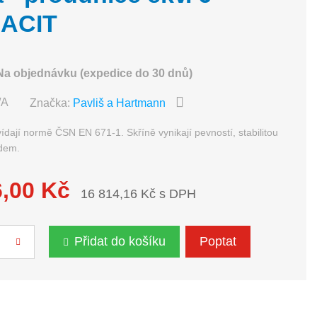
ACIT
Na objednávku (expedice do 30 dnů)
/A
Značka:
Pavliš a Hartmann
dají normě ČSN EN 671-1. Skříně vynikají pevností, stabilitou
dem.
6,00 Kč
16 814,16 Kč s DPH
Přidat do košíku
Poptat