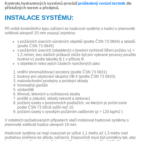
Kontrolu hydrantových systémů provádí
proškolený revizní technik
dle
příslušných norem a předpisů.
INSTALACE SYSTÉMU:
Při volbě konkrétního typu zařízení se hadicové systémy s hadicí o jmenovité
světlosti alespoň 25 mm osazují zejména:
v požárních úsecích výrobních objektů (podle ČSN 73 0804) a skladů
(podle ČSN 73 0845)
v požárních úsecích (objektech) s lineární rychlostí šíření požáru v1 >
1,2 m/min; bez dalších průkazů může být pro vybrané provozy použito
hodnot v1 podle tabulky B.1 v příloze B
v objektech nebo jejich částech navržených jako:
vnitřní shromažďovací prostory (podle ČSN 73 0831)
budovy pro ubytování skupiny OB 4 (podle ČSN 73 0833)
maloobchodní prodejny a prodejní sklady
hromadné garáže
výstaviště
filmová, televizní a rozhlasová studia
jeviště a zákulisí, sklady rekvizit a dekorací
požární úseky v podzemních podlažích, ve kterých je počet osob
podle ČSN 73 0818 vyšší než 10
požární úseky s vysokým požárním zatížením (p > 120 kg/m2 )
V ostatních požadovaných případech stačí instalovat hadicové systémy o
jmenovité světlosti hadice alespoň 19 mm.
Hadicové systémy se mají osazovat ve výšce 1,1 metru až 1,3 metru nad
podlahou (měřeno ke středu zařízení). Dispozičně musí být umístěny tak, aby