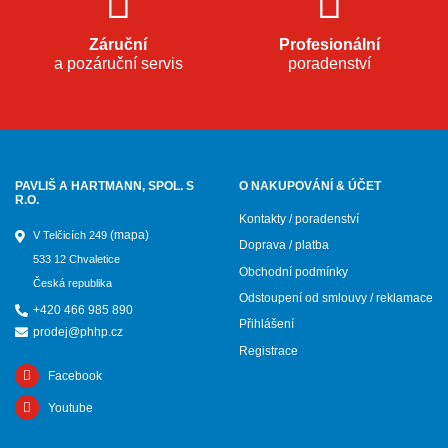
Záruční
Profesionální
a pozáruční servis
poradenství
PAVLIŠ A HARTMANN, SPOL. S
O NAKUPOVÁNÍ & ÚČET
R.O.
Kontakty / poradenství
(mapa)
V Telčicích 249
Doprava / platba
533 12 Chvaletice
Obchodní podmínky
Česká republika
Odstoupení od smlouvy / reklamace
+420 466 985 890
Přihlášení
prodej@phhp.cz
Registrace
Facebook
Youtube