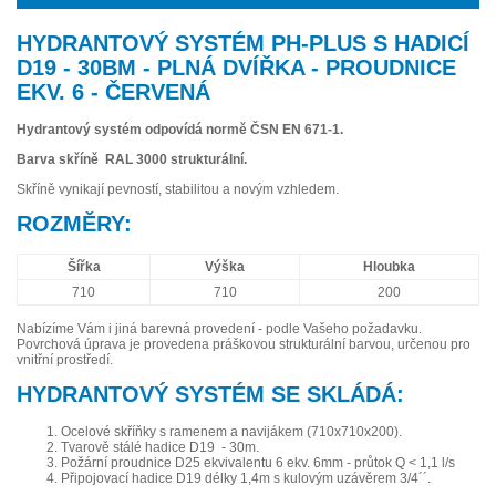
HYDRANTOVÝ SYSTÉM PH-PLUS S HADICÍ
D19 - 30BM - PLNÁ DVÍŘKA - PROUDNICE
EKV. 6 - ČERVENÁ
Hydrantový systém odpovídá normě ČSN EN 671-1.
Barva skříně RAL 3000 strukturální.
Skříně vynikají pevností, stabilitou a novým vzhledem.
ROZMĚRY:
Šířka
Výška
Hloubka
710
710
200
Nabízíme Vám i jiná barevná provedení - podle Vašeho požadavku.
Povrchová úprava je provedena práškovou strukturální barvou, určenou pro
vnitřní prostředí.
HYDRANTOVÝ SYSTÉM SE SKLÁDÁ:
Ocelové skříňky s ramenem a navijákem (710x710x200).
Tvarově stálé hadice D19 - 30m.
Požární proudnice D25 ekvivalentu 6 ekv. 6mm - průtok Q < 1,1 l/s
Připojovací hadice D19 délky 1,4m s kulovým uzávěrem 3/4´´.