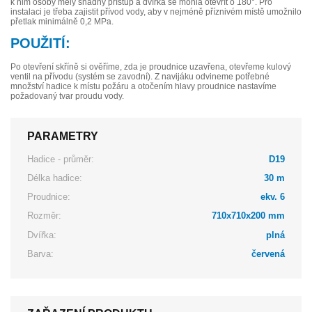
k nim osoby měly snadný přístup a dvířka se mohla otevřít o 180°. Pro
instalaci je třeba zajistit přívod vody, aby v nejméně příznivém místě umožnilo
přetlak minimálně 0,2 MPa.
POUŽITÍ:
Po otevření skříně si ověříme, zda je proudnice uzavřena, otevřeme kulový
ventil na přívodu (systém se zavodní). Z navijáku odvineme potřebné
množství hadice k místu požáru a otočením hlavy proudnice nastavíme
požadovaný tvar proudu vody.
PARAMETRY
Hadice - průměr:
D19
Délka hadice:
30 m
Proudnice:
ekv. 6
Rozměr:
710x710x200 mm
Dvířka:
plná
Barva:
červená