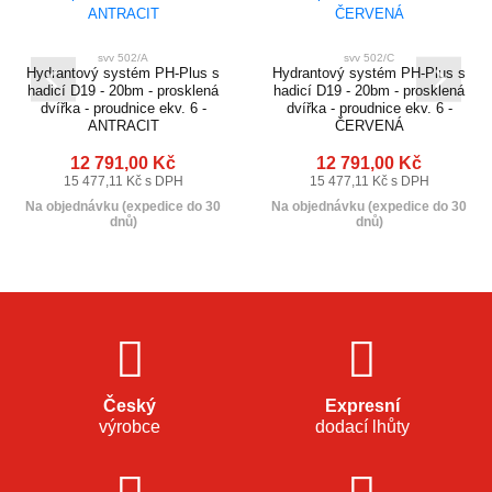
svv 502/A
svv 502/C
Hydrantový systém PH-Plus s
Hydrantový systém PH-Plus s
hadicí D19 - 20bm - prosklená
hadicí D19 - 20bm - prosklená
dvířka - proudnice ekv. 6 -
dvířka - proudnice ekv. 6 -
ANTRACIT
ČERVENÁ
12 791,00 Kč
12 791,00 Kč
15 477,11 Kč s DPH
15 477,11 Kč s DPH
Na objednávku (expedice do 30
Na objednávku (expedice do 30
dnů)
dnů)
Český
Expresní
výrobce
dodací lhůty