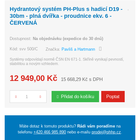
Hydrantový systém PH-Plus s hadicí D19 -
30bm - plná dvířka - proudnice ekv. 6 -
ČERVENÁ
Dostupnost:
Na objednávku (expedice do 30 dnů)
Kód:
svv 500/C
Značka:
Pavliš a Hartmann
Systémy odpovídají normě ČSN EN 671-1. Skříně vynikají pevností,
stabilitou a novým vzhledem.
12 949,00 Kč
15 668,29 Kč s DPH
Přidat do košíku
Poptat
Počet
Máte dotaz k tomuto produktu?
Rádi vám poradíme
na
telefonu
+420 466 985 890
nebo e-mailu
prodej@phhp.cz
.