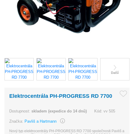
Další
Elektrocentrála PH-PROGRESS RD 7700
Dostupnost:
skladem (expedice do 14 dnů)
Kód:
vv 505
Značka:
Pavliš a Hartmann
Nový typ elektrocentrály PH-PROGRESS RD 7700 společnosti Pavliš a