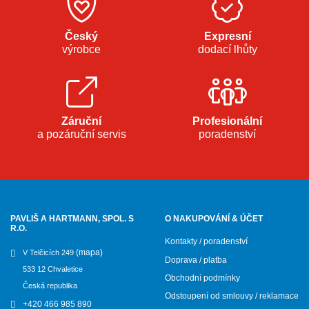
Český
Expresní
výrobce
dodací lhůty
Záruční
Profesionální
a pozáruční servis
poradenství
PAVLIŠ A HARTMANN, SPOL. S
O NAKUPOVÁNÍ & ÚČET
R.O.
Kontakty / poradenství
(mapa)
V Telčicích 249
Doprava / platba
533 12 Chvaletice
Obchodní podmínky
Česká republika
Odstoupení od smlouvy / reklamace
+420 466 985 890