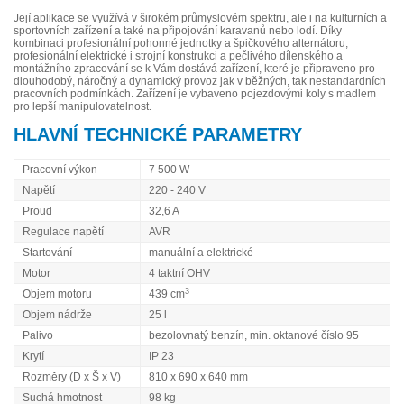
Její aplikace se využívá v širokém průmyslovém spektru, ale i na kulturních a
sportovních zařízení a také na připojování karavanů nebo lodí. Díky
kombinaci profesionální pohonné jednotky a špičkového alternátoru,
profesionální elektrické i strojní konstrukci a pečlivého dílenského a
montážního zpracování se k Vám dostává zařízení, které je připraveno pro
dlouhodobý, náročný a dynamický provoz jak v běžných, tak nestandardních
pracovních podmínkách. Zařízení je vybaveno pojezdovými koly s madlem
pro lepší manipulovatelnost.
HLAVNÍ TECHNICKÉ PARAMETRY
Pracovní výkon
7 500 W
Napětí
220 - 240 V
Proud
32,6 A
Regulace napětí
AVR
Startování
manuální a elektrické
Motor
4 taktní OHV
3
Objem motoru
439 cm
Objem nádrže
25 l
Palivo
bezolovnatý benzín, min. oktanové číslo 95
Krytí
IP 23
Rozměry (D x Š x V)
810 x 690 x 640 mm
Suchá hmotnost
98 kg