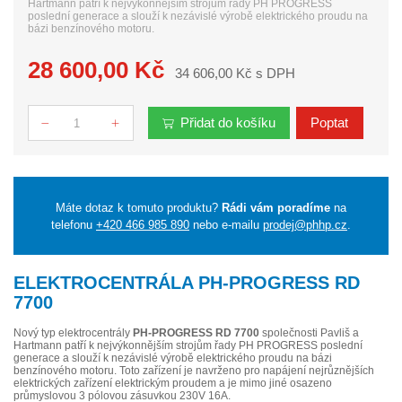
Hartmann patří k nejvýkonnějším strojům řady PH PROGRESS
poslední generace a slouží k nezávislé výrobě elektrického proudu na
bázi benzínového motoru.
28 600,00 Kč
34 606,00 Kč s DPH
Přidat do košíku
Poptat
Počet
Máte dotaz k tomuto produktu?
Rádi vám poradíme
na
telefonu
+420 466 985 890
nebo e-mailu
prodej@phhp.cz
.
ELEKTROCENTRÁLA PH-PROGRESS RD
7700
Nový typ elektrocentrály
PH-PROGRESS RD 7700
společnosti Pavliš a
Hartmann patří k nejvýkonnějším strojům řady PH PROGRESS poslední
generace a slouží k nezávislé výrobě elektrického proudu na bázi
benzínového motoru. Toto zařízení je navrženo pro napájení nejrůznějších
elektrických zařízení elektrickým proudem a je mimo jiné osazeno
průmyslovou 3 pólovou zásuvkou 230V 16A.